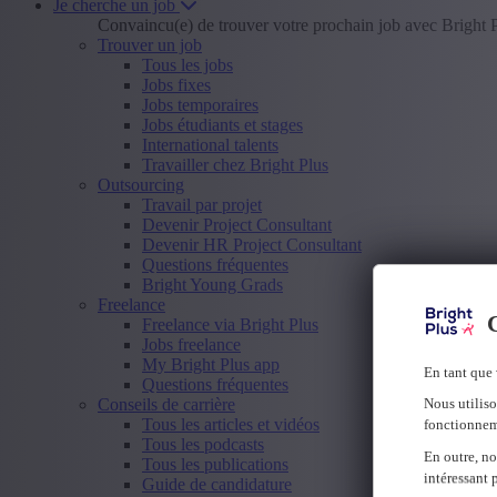
Je cherche un job
Convaincu(e) de trouver votre prochain job avec Bright 
Trouver un job
Tous les jobs
Jobs fixes
Jobs temporaires
Jobs étudiants et stages
International talents
Travailler chez Bright Plus
Outsourcing
Travail par projet
Devenir Project Consultant
Devenir HR Project Consultant
Questions fréquentes
Bright Young Grads
Freelance
C
Freelance via Bright Plus
Jobs freelance
My Bright Plus app
En tant que 
Questions fréquentes
Conseils de carrière
Nous utiliso
Tous les articles et vidéos
fonctionnem
Tous les podcasts
En outre, no
Tous les publications
intéressant 
Guide de candidature