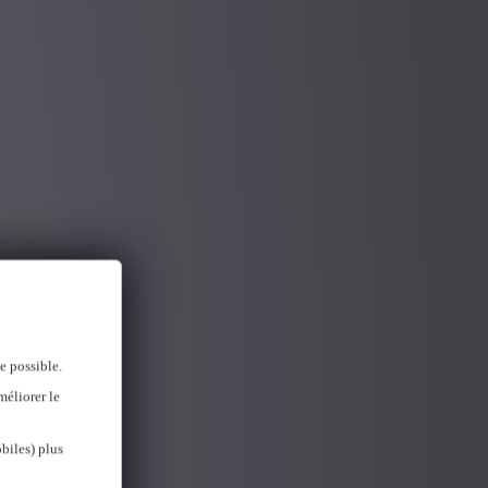
e possible.
méliorer le
biles) plus