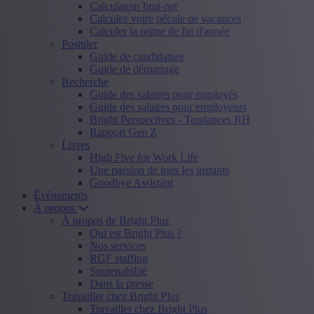
Calculateur brut-net
Calculez votre pécule de vacances
Calculer la prime de fin d'année
Postuler
Guide de candidature
Guide de démarrage
Recherche
Guide des salaires pour employés
Guide des salaires pour employeurs
Bright Perspectives - Tendances RH
Rapport Gen Z
Livres
High Five for Work Life
Une passion de tous les instants
Goodbye Assistant
Événements
À propos
À propos de Bright Plus
Qui est Bright Plus ?
Nos services
RGF staffing
Soutenabilité
Dans la presse
Travailler chez Bright Plus
Travailler chez Bright Plus