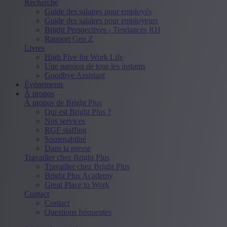
Recherche
Guide des salaires pour employés
Guide des salaires pour employeurs
Bright Perspectives - Tendances RH
Rapport Gen Z
Livres
High Five for Work Life
Une passion de tous les instants
Goodbye Assistant
Événements
À propos
À propos de Bright Plus
Qui est Bright Plus ?
Nos services
RGF staffing
Soutenabilité
Dans la presse
Travailler chez Bright Plus
Travailler chez Bright Plus
Bright Plus Academy
Great Place to Work
Contact
Contact
Questions fréquentes