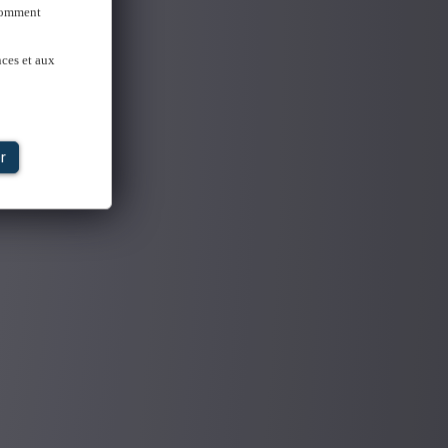
 Comment
nces et aux
r