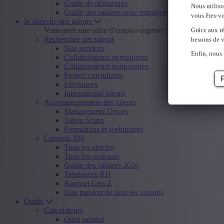
Guide de démarrage
Nous utilis
Guide des salaires pour employés
vous êtes-vo
Je cherche des talents
Vous avez une offre d’emploi urgente ?
Envoyer offre d
Grâce aux ré
Rechercher des talents
besoins de v
Nos services
Enfin, nous 
Collaborateurs permanents
Collaborateurs temporaires
Project consultants
Freelances
International talents
Accompagnement des talents
Management Drives
Talent Scans
Formations et webinaires
Conseils RH
Tous les articles
Tous les podcasts
Guide des salaires 2026
Tendances RH
Rapport Gen Z
Une passion de tous les instants
Outils
Calculateurs
Outil salarial