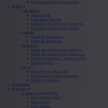
Une passion de tous les instants
Outils
Calculateurs
Outil salarial
Calculateur brut-net
Calculez votre pécule de vacances
Calculer la prime de fin d'année
Postuler
Guide de candidature
Guide de démarrage
Recherche
Guide des salaires pour employés
Guide des salaires pour employeurs
Bright Perspectives - Tendances RH
Rapport Gen Z
Livres
High Five for Work Life
Une passion de tous les instants
Goodbye Assistant
Événements
À propos
À propos de Bright Plus
Qui est Bright Plus ?
Nos services
RGF staffing