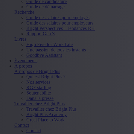
Guide de candidature
Guide de démarrage
Recherche
Guide des salaires pour employés
Guide des salaires pour employeurs
Bright Perspectives - Tendances RH
Rapport Gen Z
Livres
High Five for Work Life
Une passion de tous les instants
Goodbye Assistant
Événements
À propos
À propos de Bright Plus
Qui est Bright Plus ?
Nos services
RGF staffing
Soutenabilité
Dans la presse
Travailler chez Bright Plus
Travailler chez Bright Plus
Bright Plus Academy
Great Place to Work
Contact
Contact