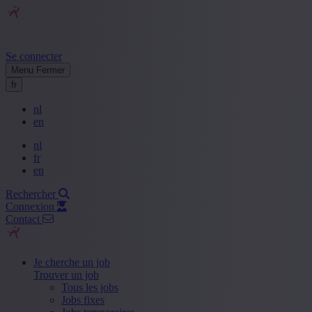
Se connecter
Menu
Fermer
fr
nl
en
nl
fr
en
Rechercher
Connexion
Contact
Je cherche un job
Trouver un job
Tous les jobs
Jobs fixes