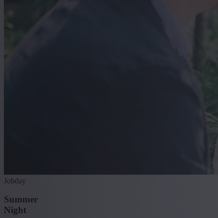
Jobday
Summer
Night