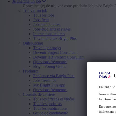
Je cherche un job
Convaincu(e) de trouver votre prochain job avec Bright 
Trouver un job
Tous les jobs
Jobs fixes
Jobs temporaires
Jobs étudiants et stages
International talents
Travailler chez Bright Plus
Outsourcing
Travail par projet
Devenir Project Consultant
Devenir HR Project Consultant
Questions fréquentes
Bright Young Grads
Freelance
C
Freelance via Bright Plus
Jobs freelance
My Bright Plus app
En tant que 
Questions fréquentes
Conseils de carrière
Nous utiliso
Tous les articles et vidéos
fonctionnem
Tous les podcasts
En outre, no
Tous les publications
intéressant 
Guide de candidature