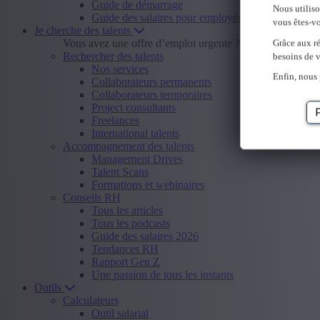
Guide de démarrage
Nous utilis
Guide des salaires pour employés
vous êtes-vo
Je cherche des talents
Vous avez une offre d’emploi urgente ?
Envoyer offre d
Grâce aux ré
Rechercher des talents
besoins de v
Nos services
Enfin, nous 
Collaborateurs permanents
Collaborateurs temporaires
Project consultants
Freelances
International talents
Accompagnement des talents
Management Drives
Talent Scans
Formations et webinaires
Conseils RH
Tous les articles
Tous les podcasts
Guide des salaires 2026
Tendances RH
Rapport Gen Z
Une passion de tous les instants
Outils
Calculateurs
Outil salarial