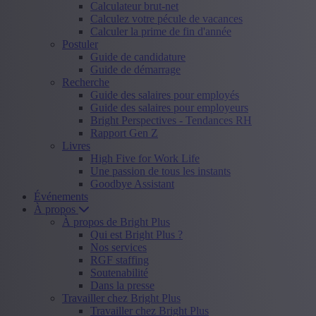
Calculateur brut-net
Calculez votre pécule de vacances
Calculer la prime de fin d'année
Postuler
Guide de candidature
Guide de démarrage
Recherche
Guide des salaires pour employés
Guide des salaires pour employeurs
Bright Perspectives - Tendances RH
Rapport Gen Z
Livres
High Five for Work Life
Une passion de tous les instants
Goodbye Assistant
Événements
À propos
À propos de Bright Plus
Qui est Bright Plus ?
Nos services
RGF staffing
Soutenabilité
Dans la presse
Travailler chez Bright Plus
Travailler chez Bright Plus