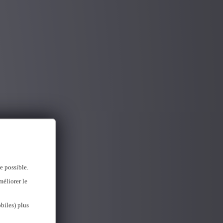
e possible.
méliorer le
biles) plus