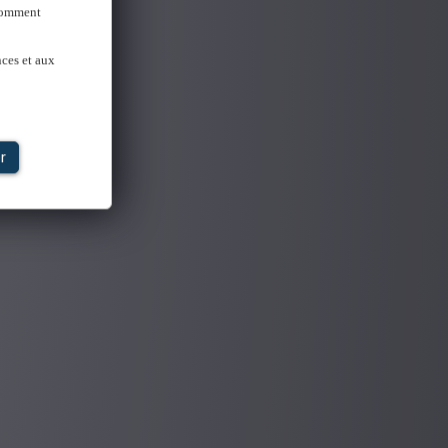
 Comment
nces et aux
r