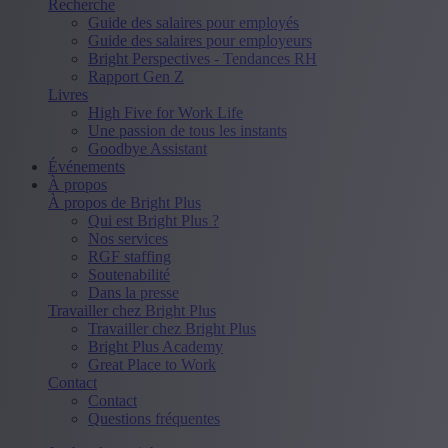
Recherche
Guide des salaires pour employés
Guide des salaires pour employeurs
Bright Perspectives - Tendances RH
Rapport Gen Z
Livres
High Five for Work Life
Une passion de tous les instants
Goodbye Assistant
Événements
À propos
À propos de Bright Plus
Qui est Bright Plus ?
Nos services
RGF staffing
Soutenabilité
Dans la presse
Travailler chez Bright Plus
Travailler chez Bright Plus
Bright Plus Academy
Great Place to Work
Contact
Contact
Questions fréquentes