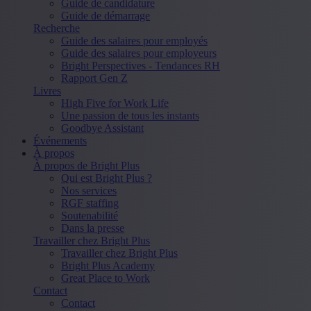
Guide de candidature
Guide de démarrage
Recherche
Guide des salaires pour employés
Guide des salaires pour employeurs
Bright Perspectives - Tendances RH
Rapport Gen Z
Livres
High Five for Work Life
Une passion de tous les instants
Goodbye Assistant
Événements
À propos
À propos de Bright Plus
Qui est Bright Plus ?
Nos services
RGF staffing
Soutenabilité
Dans la presse
Travailler chez Bright Plus
Travailler chez Bright Plus
Bright Plus Academy
Great Place to Work
Contact
Contact