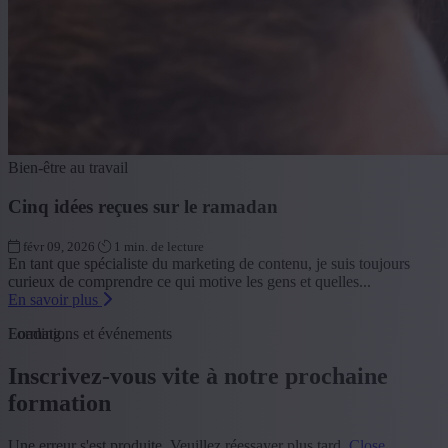
Bien-être au travail
Cinq idées reçues sur le ramadan
févr 09, 2026
1 min. de lecture
En tant que spécialiste du marketing de contenu, je suis toujours
curieux de comprendre ce qui motive les gens et quelles...
En savoir plus
Loading...
Formations et événements
Inscrivez-vous vite à notre prochaine
formation
Une erreur s'est produite. Veuillez réessayer plus tard.
Close