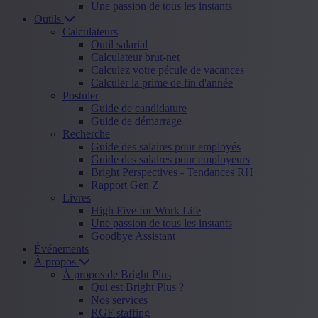
Une passion de tous les instants
Outils
Calculateurs
Outil salarial
Calculateur brut-net
Calculez votre pécule de vacances
Calculer la prime de fin d'année
Postuler
Guide de candidature
Guide de démarrage
Recherche
Guide des salaires pour employés
Guide des salaires pour employeurs
Bright Perspectives - Tendances RH
Rapport Gen Z
Livres
High Five for Work Life
Une passion de tous les instants
Goodbye Assistant
Événements
À propos
À propos de Bright Plus
Qui est Bright Plus ?
Nos services
RGF staffing