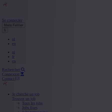
Se connecter
Menu
Fermer
fr
nl
en
nl
fr
en
Rechercher
Connexion
Contact
Je cherche un job
Trouver un job
Tous les jobs
Jobs fixes