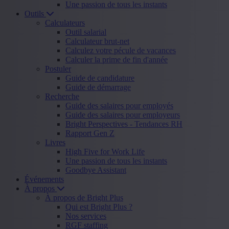
Une passion de tous les instants
Outils
Calculateurs
Outil salarial
Calculateur brut-net
Calculez votre pécule de vacances
Calculer la prime de fin d'année
Postuler
Guide de candidature
Guide de démarrage
Recherche
Guide des salaires pour employés
Guide des salaires pour employeurs
Bright Perspectives - Tendances RH
Rapport Gen Z
Livres
High Five for Work Life
Une passion de tous les instants
Goodbye Assistant
Événements
À propos
À propos de Bright Plus
Qui est Bright Plus ?
Nos services
RGF staffing