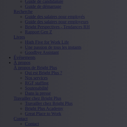
Guide de candidature
Guide de démarrage
Recherche
Guide des salaires pour employés
Guide des salaires pour employeurs
Bright Perspectives - Tendances RH
Rapport Gen Z
Livres
High Five for Work Life
Une passion de tous les instants
Goodbye Assistant
Événements
À propos
À propos de Bright Plus
Qui est Bright Plus ?
Nos services
RGF staffing
Soutenabilité
Dans la presse
Travailler chez Bright Plus
Travailler chez Bright Plus
Bright Plus Academy
Great Place to Work
Contact
Contact