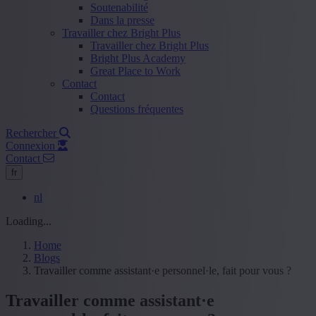
Soutenabilité
Dans la presse
Travailler chez Bright Plus
Travailler chez Bright Plus
Bright Plus Academy
Great Place to Work
Contact
Contact
Questions fréquentes
Rechercher
Connexion
Contact
fr
nl
Loading...
Home
Blogs
Travailler comme assistant·e personnel·le, fait pour vous ?
Travailler comme assistant·e