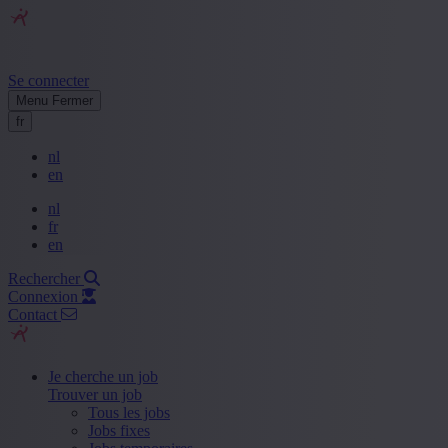
Se connecter
Menu
Fermer
fr
nl
en
nl
fr
en
Rechercher
Connexion
Contact
Je cherche un job
Trouver un job
Tous les jobs
Jobs fixes