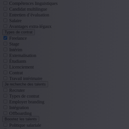
Compétences linguistiques
Candidat multilingue
Entretien d’évaluation
Salaire
Avantages extra-légaux
Types de contrat
Freelance
Stage
Intérim
Externalisation
Étudiants
Licenciement
Contrat
Travail intérimaire
Je recherche des talents
Recruter
Types de contrat
Employer branding
Intégration
Offboarding
Boostez les talents
Politique salariale