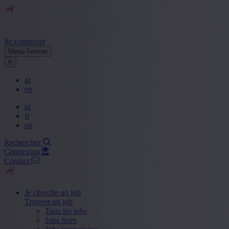
Se connecter
Menu
Fermer
fr
nl
en
nl
fr
en
Rechercher
Connexion
Contact
Je cherche un job
Trouver un job
Tous les jobs
Jobs fixes