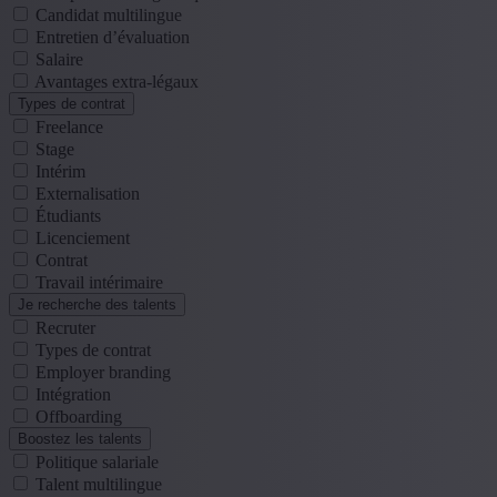
Candidat multilingue
Entretien d’évaluation
Salaire
Avantages extra-légaux
Types de contrat
Freelance
Stage
Intérim
Externalisation
Étudiants
Licenciement
Contrat
Travail intérimaire
Je recherche des talents
Recruter
Types de contrat
Employer branding
Intégration
Offboarding
Boostez les talents
Politique salariale
Talent multilingue