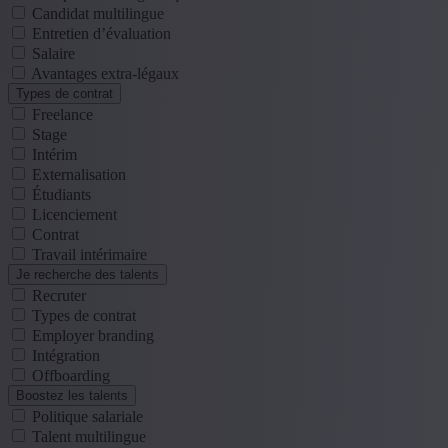
Candidat multilingue
Entretien d’évaluation
Salaire
Avantages extra-légaux
Types de contrat
Freelance
Stage
Intérim
Externalisation
Étudiants
Licenciement
Contrat
Travail intérimaire
Je recherche des talents
Recruter
Types de contrat
Employer branding
Intégration
Offboarding
Boostez les talents
Politique salariale
Talent multilingue