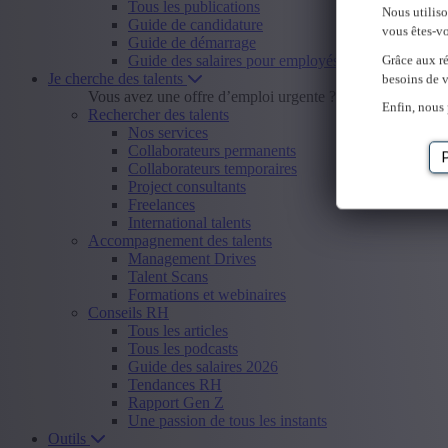
Tous les publications
Nous utilis
Guide de candidature
vous êtes-vo
Guide de démarrage
Guide des salaires pour employés
Grâce aux ré
Je cherche des talents
besoins de v
Vous avez une offre d’emploi urgente ?
Envoyer offre d
Enfin, nous 
Rechercher des talents
Nos services
Collaborateurs permanents
Collaborateurs temporaires
Project consultants
Freelances
International talents
Accompagnement des talents
Management Drives
Talent Scans
Formations et webinaires
Conseils RH
Tous les articles
Tous les podcasts
Guide des salaires 2026
Tendances RH
Rapport Gen Z
Une passion de tous les instants
Outils