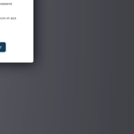
 Comment
nces et aux
r