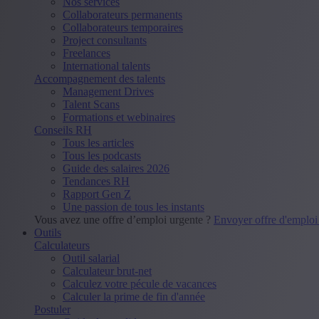
Nos services
Collaborateurs permanents
Collaborateurs temporaires
Project consultants
Freelances
International talents
Accompagnement des talents
Management Drives
Talent Scans
Formations et webinaires
Conseils RH
Tous les articles
Tous les podcasts
Guide des salaires 2026
Tendances RH
Rapport Gen Z
Une passion de tous les instants
Vous avez une offre d’emploi urgente ?
Envoyer offre d'emplo
Outils
Calculateurs
Outil salarial
Calculateur brut-net
Calculez votre pécule de vacances
Calculer la prime de fin d'année
Postuler