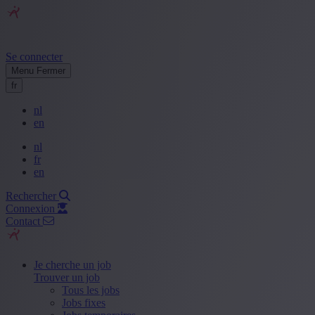
Se connecter
Menu
Fermer
fr
nl
en
nl
fr
en
Rechercher
Connexion
Contact
Je cherche un job
Trouver un job
Tous les jobs
Jobs fixes