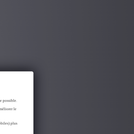
e possible.
méliorer le
biles) plus