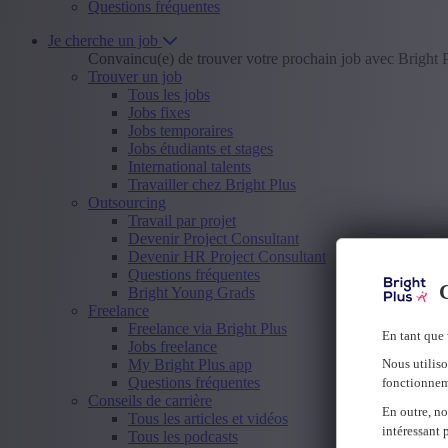
Questions fréquentes
Je cherche un job
Convaincu(e) de trouver votre prochain job avec Bright 
Trouver un job
Tous les jobs
Jobs fixes
Jobs temporaires
Jobs étudiants et stages
International talents
Travailler chez Bright Plus
Outsourcing
Travail par projet
Devenir Project Consultant
Devenir HR Project Consultant
Questions fréquentes
C
Bright Young Grads
Freelance
Freelance via Bright Plus
En tant que 
Jobs freelance
My Bright Plus app
Nous utiliso
Questions fréquentes
fonctionnem
Conseils de carrière
En outre, no
Tous les articles et vidéos
intéressant 
Tous les podcasts