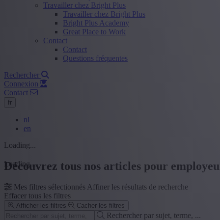
Travailler chez Bright Plus
Travailler chez Bright Plus
Bright Plus Academy
Great Place to Work
Contact
Contact
Questions fréquentes
Rechercher
Connexion
Contact
fr
nl
en
Loading...
Loading...
Découvrez tous nos articles pour employeu
Mes filtres sélectionnés
Affiner les résultats de recherche
Effacer tous les filtres
Afficher les filtres
Cacher les filtres
Rechercher par sujet, terme, ...