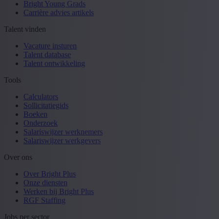
Bright Young Grads
Carrière advies artikels
Talent vinden
Vacature insturen
Talent database
Talent ontwikkeling
Tools
Calculators
Sollicitatiegids
Boeken
Onderzoek
Salariswijzer werknemers
Salariswijzer werkgevers
Over ons
Over Bright Plus
Onze diensten
Werken bij Bright Plus
RGF Staffing
Jobs per sector