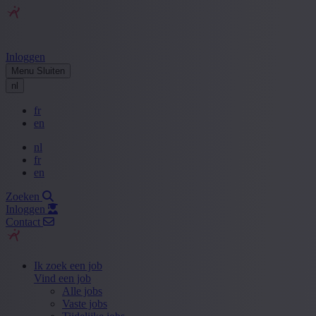
Inloggen
Menu
Sluiten
nl
fr
en
nl
fr
en
Zoeken
Inloggen
Contact
Ik zoek een job
Vind een job
Alle jobs
Vaste jobs