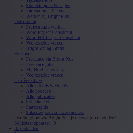
Tijdelijke jobs
Studentenjobs & stages
International Talents
Werken bij Bright Plus
Outsourcing
Projectmatig werken
Word Project Consultant
Word HR Project Consultant
Veelgestelde vragen
Bright Young Grads
Freelance
Freelance via Bright Plus
Freelance jobs
My Bright Plus App
Veelgestelde vragen
Carrière advies
Alle artikels & video's
Alle podcasts
Alle publicaties
Sollicitatiegids
Startersgids
Salariswijzer voor werknemers
Overtuigd om via Bright Plus je nieuwe job te vinden?
Solliciteer spontaan
Ik zoek talent