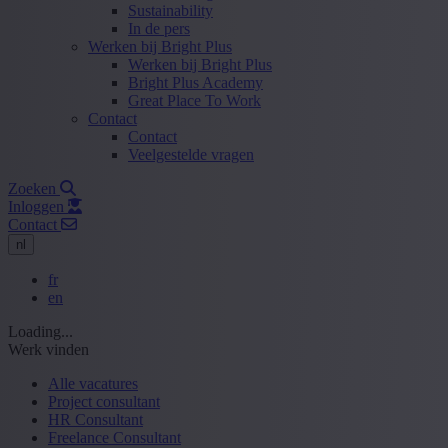
Sustainability
In de pers
Werken bij Bright Plus
Werken bij Bright Plus
Bright Plus Academy
Great Place To Work
Contact
Contact
Veelgestelde vragen
Zoeken
Inloggen
Contact
nl
fr
en
Loading...
Werk vinden
Alle vacatures
Project consultant
HR Consultant
Freelance Consultant