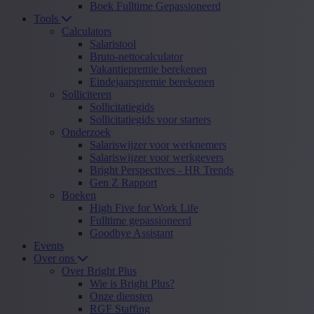
Boek Fulltime Gepassioneerd
Tools
Calculators
Salaristool
Bruto-nettocalculator
Vakantiepremie berekenen
Eindejaarspremie berekenen
Solliciteren
Sollicitatiegids
Sollicitatiegids voor starters
Onderzoek
Salariswijzer voor werknemers
Salariswijzer voor werkgevers
Bright Perspectives - HR Trends
Gen Z Rapport
Boeken
High Five for Work Life
Fulltime gepassioneerd
Goodbye Assistant
Events
Over ons
Over Bright Plus
Wie is Bright Plus?
Onze diensten
RGF Staffing