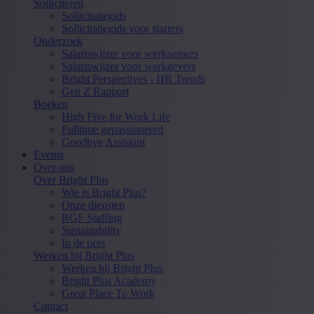
Solliciteren
Sollicitatiegids
Sollicitatiegids voor starters
Onderzoek
Salariswijzer voor werknemers
Salariswijzer voor werkgevers
Bright Perspectives - HR Trends
Gen Z Rapport
Boeken
High Five for Work Life
Fulltime gepassioneerd
Goodbye Assistant
Events
Over ons
Over Bright Plus
Wie is Bright Plus?
Onze diensten
RGF Staffing
Sustainability
In de pers
Werken bij Bright Plus
Werken bij Bright Plus
Bright Plus Academy
Great Place To Work
Contact