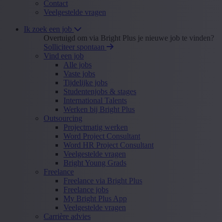
Contact
Veelgestelde vragen
Ik zoek een job
Overtuigd om via Bright Plus je nieuwe job te vinden?
Solliciteer spontaan
Vind een job
Alle jobs
Vaste jobs
Tijdelijke jobs
Studentenjobs & stages
International Talents
Werken bij Bright Plus
Outsourcing
Projectmatig werken
Word Project Consultant
Word HR Project Consultant
Veelgestelde vragen
Bright Young Grads
Freelance
Freelance via Bright Plus
Freelance jobs
My Bright Plus App
Veelgestelde vragen
Carrière advies