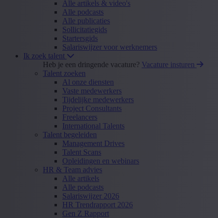
Alle artikels & video's
Alle podcasts
Alle publicaties
Sollicitatiegids
Startersgids
Salariswijzer voor werknemers
Ik zoek talent
Heb je een dringende vacature?
Vacature insturen
Talent zoeken
Al onze diensten
Vaste medewerkers
Tijdelijke medewerkers
Project Consultants
Freelancers
International Talents
Talent begeleiden
Management Drives
Talent Scans
Opleidingen en webinars
HR & Team advies
Alle artikels
Alle podcasts
Salariswijzer 2026
HR Trendrapport 2026
Gen Z Rapport