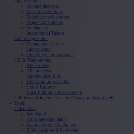
Talent zoeken
Al onze diensten
Vaste medewerkers
Tijdelijke medewerkers
Project Consultants
Freelancers
International Talents
Talent begeleiden
Management Drives
Talent Scans
Opleidingen en webinars
HR & Team advies
Alle artikels
Alle podcasts
Salariswijzer 2026
HR Trendrapport 2026
Gen Z Rapport
Boek Fulltime Gepassioneerd
Heb je een dringende vacature?
Vacature insturen
Tools
Calculators
Salaristool
Bruto-nettocalculator
Vakantiepremie berekenen
Eindejaarspremie berekenen