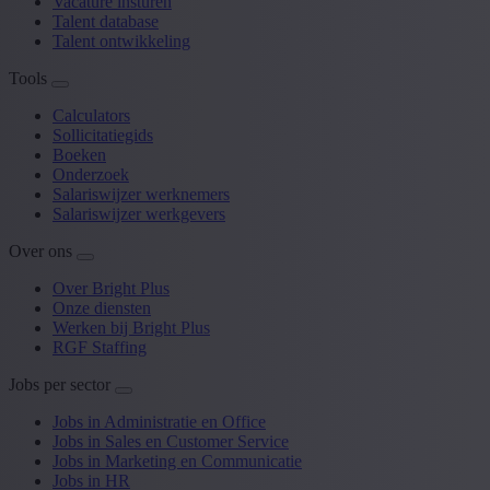
Vacature insturen
Talent database
Talent ontwikkeling
Tools
Calculators
Sollicitatiegids
Boeken
Onderzoek
Salariswijzer werknemers
Salariswijzer werkgevers
Over ons
Over Bright Plus
Onze diensten
Werken bij Bright Plus
RGF Staffing
Jobs per sector
Jobs in Administratie en Office
Jobs in Sales en Customer Service
Jobs in Marketing en Communicatie
Jobs in HR