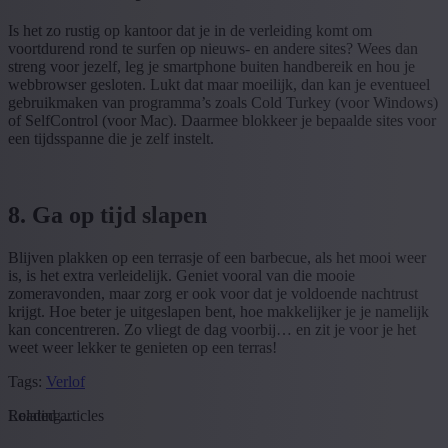
Is het zo rustig op kantoor dat je in de verleiding komt om
voortdurend rond te surfen op nieuws- en andere sites? Wees dan
streng voor jezelf, leg je smartphone buiten handbereik en hou je
webbrowser gesloten. Lukt dat maar moeilijk, dan kan je eventueel
gebruikmaken van programma’s zoals Cold Turkey (voor Windows)
of SelfControl (voor Mac). Daarmee blokkeer je bepaalde sites voor
een tijdsspanne die je zelf instelt.
8. Ga op tijd slapen
Blijven plakken op een terrasje of een barbecue, als het mooi weer
is, is het extra verleidelijk. Geniet vooral van die mooie
zomeravonden, maar zorg er ook voor dat je voldoende nachtrust
krijgt. Hoe beter je uitgeslapen bent, hoe makkelijker je je namelijk
kan concentreren. Zo vliegt de dag voorbij… en zit je voor je het
weet weer lekker te genieten op een terras!
Tags:
Verlof
Loading...
Related articles