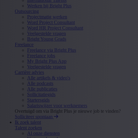
International Talents
Werken bij Bright Plus
Outsourcing
Projectmatig werken
Word Project Consultant
Word HR Project Consultant
Veelgestelde vragen
Bright Young Grads
Freelance
Freelance via Bright Plus
Freelance jobs
My Bright Plus App
Veelgestelde vragen
Carrière advies
Alle artikels & video's
Alle podcasts
Alle publicaties
Sollicitatiegids
Startersgids
Salariswijzer voor werknemers
Overtuigd om via Bright Plus je nieuwe job te vinden?
Solliciteer spontaan
Ik zoek talent
Talent zoeken
Al onze diensten