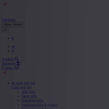
Inloggen
Menu
Sluiten
nl
fr
nl
fr
Zoeken
Inloggen
Contact
Ik zoek een job
Vind een job
Alle jobs
Vaste jobs
Tijdelijke jobs
Studentenjobs & stages