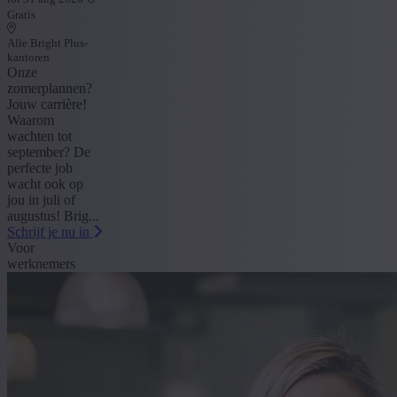
Gratis
Alle Bright Plus-
kantoren
Onze
zomerplannen?
Jouw carrière!
Waarom
wachten tot
september? De
perfecte job
wacht ook op
jou in juli of
augustus! Brig...
Schrijf je nu in
Voor
werknemers