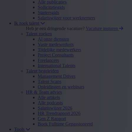
Alle publicaties
Sollicitatiegids
Startersgids
Salariswijzer voor werknemers
Ik zoek talent
Heb je een dringende vacature?
Vacature insturen
Talent zoeken
Al onze diensten
Vaste medewerkers
Tijdelijke medewerkers
Project Consultants
Freelancers
International Talents
Talent begeleiden
Management Drives
Talent Scans
Opleidingen en webinars
HR & Team advies
Alle artikels
Alle podcasts
Salariswijzer 2026
HR Trendrapport 2026
Gen Z Rapport
Boek Fulltime Gepassioneerd
Tools