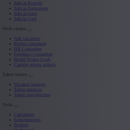
Jobs in Kortrijk
Jobs in Antwerpen
Jobs in Gent
Jobs in Geel
Werk vinden
Alle vacatures
Project consultant
HR Consultant
Freelance Consultant
Bright Young Grads
Carrière advies artikels
Talent vinden
Vacature insturen
Talent database
Talent ontwikkeling
Tools
Calculators
Sollicitatiegids
Boeken