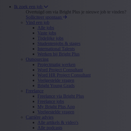
Ik zoek een job
Overtuigd om via Bright Plus je nieuwe job te vinden?
Solliciteer spontaan
Vind een job
Alle jobs
Vaste jobs
Tijdelijke jobs
Studentenjobs & stages
International Talents
Werken bij Bright Plus
Outsourcing
Projectmatig werken
Word Project Consultant
Word HR Project Consultant
Veelgestelde vragen
Bright Young Grads
Freelance
Freelance via Bright Plus
Freelance jobs
My Bright Plus App
Veelgestelde vragen
Carrière advies
Alle artikels & video's
Alle podcasts