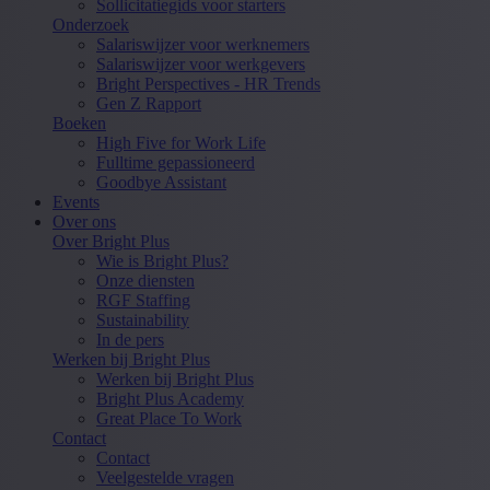
Sollicitatiegids voor starters
Onderzoek
Salariswijzer voor werknemers
Salariswijzer voor werkgevers
Bright Perspectives - HR Trends
Gen Z Rapport
Boeken
High Five for Work Life
Fulltime gepassioneerd
Goodbye Assistant
Events
Over ons
Over Bright Plus
Wie is Bright Plus?
Onze diensten
RGF Staffing
Sustainability
In de pers
Werken bij Bright Plus
Werken bij Bright Plus
Bright Plus Academy
Great Place To Work
Contact
Contact
Veelgestelde vragen