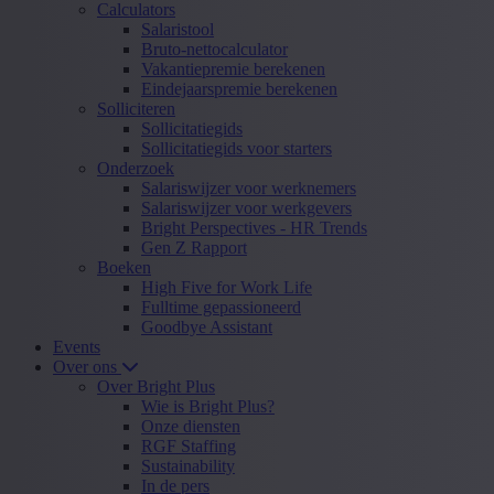
Calculators
Salaristool
Bruto-nettocalculator
Vakantiepremie berekenen
Eindejaarspremie berekenen
Solliciteren
Sollicitatiegids
Sollicitatiegids voor starters
Onderzoek
Salariswijzer voor werknemers
Salariswijzer voor werkgevers
Bright Perspectives - HR Trends
Gen Z Rapport
Boeken
High Five for Work Life
Fulltime gepassioneerd
Goodbye Assistant
Events
Over ons
Over Bright Plus
Wie is Bright Plus?
Onze diensten
RGF Staffing
Sustainability
In de pers