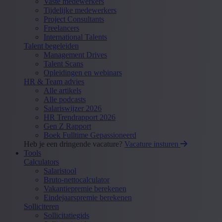
Vaste medewerkers
Tijdelijke medewerkers
Project Consultants
Freelancers
International Talents
Talent begeleiden
Management Drives
Talent Scans
Opleidingen en webinars
HR & Team advies
Alle artikels
Alle podcasts
Salariswijzer 2026
HR Trendrapport 2026
Gen Z Rapport
Boek Fulltime Gepassioneerd
Heb je een dringende vacature?
Vacature insturen
Tools
Calculators
Salaristool
Bruto-nettocalculator
Vakantiepremie berekenen
Eindejaarspremie berekenen
Solliciteren
Sollicitatiegids