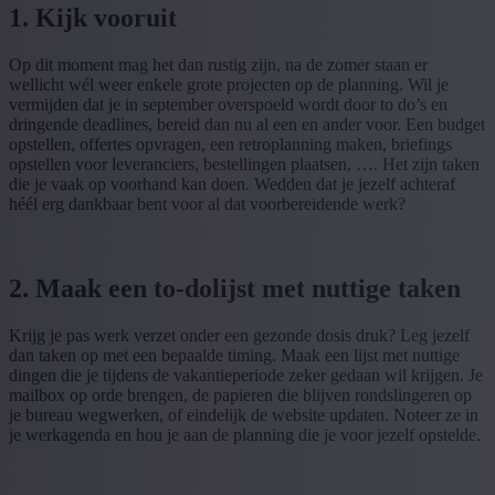
1. Kijk vooruit
Op dit moment mag het dan rustig zijn, na de zomer staan er
wellicht wél weer enkele grote projecten op de planning. Wil je
vermijden dat je in september overspoeld wordt door to do’s en
dringende deadlines, bereid dan nu al een en ander voor. Een budget
opstellen, offertes opvragen, een retroplanning maken, briefings
opstellen voor leveranciers, bestellingen plaatsen, …. Het zijn taken
die je vaak op voorhand kan doen. Wedden dat je jezelf achteraf
héél erg dankbaar bent voor al dat voorbereidende werk?
2. Maak een to-dolijst met nuttige taken
Krijg je pas werk verzet onder een gezonde dosis druk? Leg jezelf
dan taken op met een bepaalde timing. Maak een lijst met nuttige
dingen die je tijdens de vakantieperiode zeker gedaan wil krijgen. Je
mailbox op orde brengen, de papieren die blijven rondslingeren op
je bureau wegwerken, of eindelijk de website updaten. Noteer ze in
je werkagenda en hou je aan de planning die je voor jezelf opstelde.