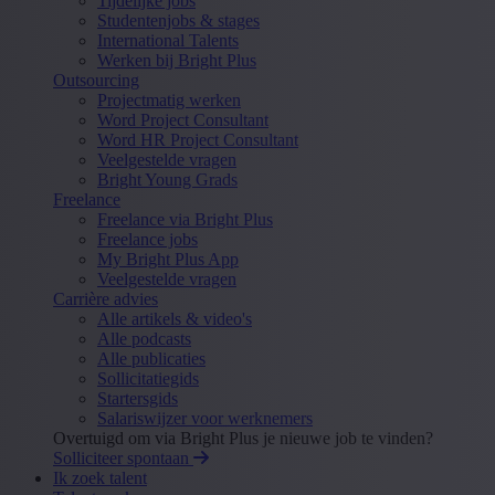
Tijdelijke jobs
Studentenjobs & stages
International Talents
Werken bij Bright Plus
Outsourcing
Projectmatig werken
Word Project Consultant
Word HR Project Consultant
Veelgestelde vragen
Bright Young Grads
Freelance
Freelance via Bright Plus
Freelance jobs
My Bright Plus App
Veelgestelde vragen
Carrière advies
Alle artikels & video's
Alle podcasts
Alle publicaties
Sollicitatiegids
Startersgids
Salariswijzer voor werknemers
Overtuigd om via Bright Plus je nieuwe job te vinden?
Solliciteer spontaan
Ik zoek talent