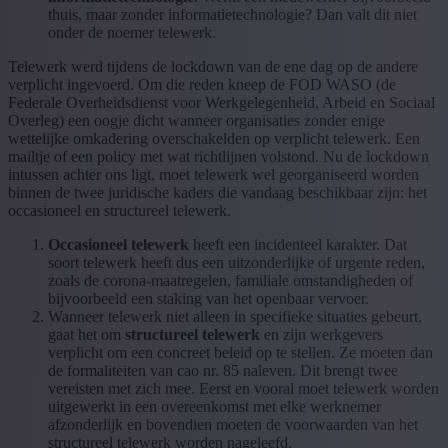
thuis, maar zonder informatietechnologie? Dan valt dit niet
onder de noemer telewerk.
Telewerk werd tijdens de lockdown van de ene dag op de andere
verplicht ingevoerd. Om die reden kneep de FOD WASO (de
Federale Overheidsdienst voor Werkgelegenheid, Arbeid en Sociaal
Overleg) een oogje dicht wanneer organisaties zonder enige
wettelijke omkadering overschakelden op verplicht telewerk. Een
mailtje of een policy met wat richtlijnen volstond. Nu de lockdown
intussen achter ons ligt, moet telewerk wel georganiseerd worden
binnen de twee juridische kaders die vandaag beschikbaar zijn: het
occasioneel en structureel telewerk.
Occasioneel telewerk
heeft een incidenteel karakter. Dat
soort telewerk heeft dus een uitzonderlijke of urgente reden,
zoals de corona-maatregelen, familiale omstandigheden of
bijvoorbeeld een staking van het openbaar vervoer.
Wanneer telewerk niet alleen in specifieke situaties gebeurt,
gaat het om
structureel telewerk
en zijn werkgevers
verplicht om een concreet beleid op te stellen. Ze moeten dan
de formaliteiten van cao nr. 85 naleven. Dit brengt twee
vereisten met zich mee. Eerst en vooral moet telewerk worden
uitgewerkt in een overeenkomst met elke werknemer
afzonderlijk en bovendien moeten de voorwaarden van het
structureel telewerk worden nageleefd.