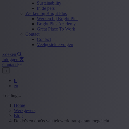
Sustainability
In de pers
Werken bij Bright Plus
Werken bij Bright Plus
Bright Plus Academy
Great Place To Work
Contact
Contact
Veelgestelde vragen
Zoeken
Inloggen
Contact
nl
fr
en
Loading...
Home
Werkgevers
Blog
De do's en don'ts van telewerk transparant toegelicht