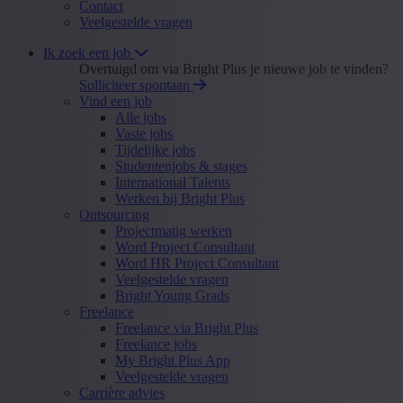
Contact
Veelgestelde vragen
Ik zoek een job
Overtuigd om via Bright Plus je nieuwe job te vinden?
Solliciteer spontaan
Vind een job
Alle jobs
Vaste jobs
Tijdelijke jobs
Studentenjobs & stages
International Talents
Werken bij Bright Plus
Outsourcing
Projectmatig werken
Word Project Consultant
Word HR Project Consultant
Veelgestelde vragen
Bright Young Grads
Freelance
Freelance via Bright Plus
Freelance jobs
My Bright Plus App
Veelgestelde vragen
Carrière advies