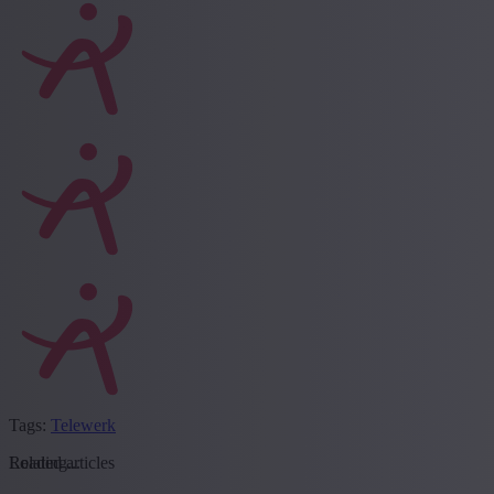
Tags:
Telewerk
Loading...
Related articles