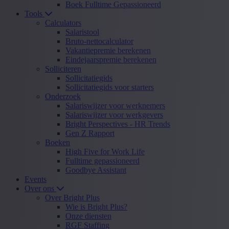
Boek Fulltime Gepassioneerd
Tools
Calculators
Salaristool
Bruto-nettocalculator
Vakantiepremie berekenen
Eindejaarspremie berekenen
Solliciteren
Sollicitatiegids
Sollicitatiegids voor starters
Onderzoek
Salariswijzer voor werknemers
Salariswijzer voor werkgevers
Bright Perspectives - HR Trends
Gen Z Rapport
Boeken
High Five for Work Life
Fulltime gepassioneerd
Goodbye Assistant
Events
Over ons
Over Bright Plus
Wie is Bright Plus?
Onze diensten
RGF Staffing