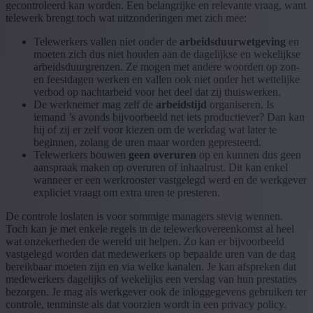
gecontroleerd kan worden. Een belangrijke en relevante vraag, want
telewerk brengt toch wat uitzonderingen met zich mee:
Telewerkers vallen niet onder de
arbeidsduurwetgeving
en
moeten zich dus niet houden aan de dagelijkse en wekelijkse
arbeidsduurgrenzen. Ze mogen met andere woorden op zon-
en feestdagen werken en vallen ook niet onder het wettelijke
verbod op nachtarbeid voor het deel dat zij thuiswerken.
De werknemer mag zelf de
arbeidstijd
organiseren. Is
iemand ’s avonds bijvoorbeeld net iets productiever? Dan kan
hij of zij er zelf voor kiezen om de werkdag wat later te
beginnen, zolang de uren maar worden gepresteerd.
Telewerkers bouwen
geen overuren
op en kunnen dus geen
aanspraak maken op overuren of inhaalrust. Dit kan enkel
wanneer er een werkrooster vastgelegd werd en de werkgever
expliciet vraagt om extra uren te presteren.
De controle loslaten is voor sommige managers stevig wennen.
Toch kan je met enkele regels in de telewerkovereenkomst al heel
wat onzekerheden de wereld uit helpen. Zo kan er bijvoorbeeld
vastgelegd worden dat medewerkers op bepaalde uren van de dag
bereikbaar moeten zijn en via welke kanalen. Je kan afspreken dat
medewerkers dagelijks of wekelijks een verslag van hun prestaties
bezorgen. Je mag als werkgever ook de inloggegevens gebruiken ter
controle, tenminste als dat voorzien wordt in een privacy policy.