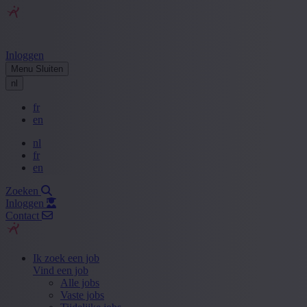
Inloggen
Menu
Sluiten
nl
fr
en
nl
fr
en
Zoeken
Inloggen
Contact
Ik zoek een job
Vind een job
Alle jobs
Vaste jobs