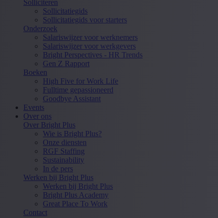
Solliciteren
Sollicitatiegids
Sollicitatiegids voor starters
Onderzoek
Salariswijzer voor werknemers
Salariswijzer voor werkgevers
Bright Perspectives - HR Trends
Gen Z Rapport
Boeken
High Five for Work Life
Fulltime gepassioneerd
Goodbye Assistant
Events
Over ons
Over Bright Plus
Wie is Bright Plus?
Onze diensten
RGF Staffing
Sustainability
In de pers
Werken bij Bright Plus
Werken bij Bright Plus
Bright Plus Academy
Great Place To Work
Contact