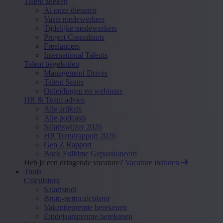
Talent zoeken
Al onze diensten
Vaste medewerkers
Tijdelijke medewerkers
Project Consultants
Freelancers
International Talents
Talent begeleiden
Management Drives
Talent Scans
Opleidingen en webinars
HR & Team advies
Alle artikels
Alle podcasts
Salariswijzer 2026
HR Trendrapport 2026
Gen Z Rapport
Boek Fulltime Gepassioneerd
Heb je een dringende vacature?
Vacature insturen
Tools
Calculators
Salaristool
Bruto-nettocalculator
Vakantiepremie berekenen
Eindejaarspremie berekenen