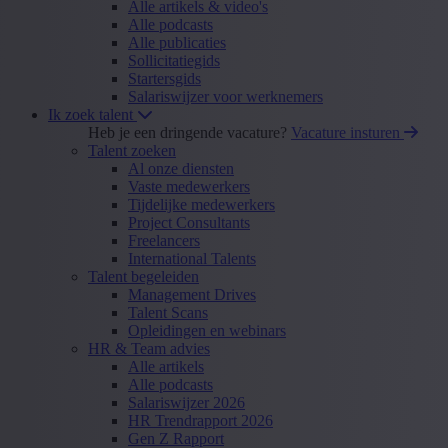
Alle artikels & video's
Alle podcasts
Alle publicaties
Sollicitatiegids
Startersgids
Salariswijzer voor werknemers
Ik zoek talent
Heb je een dringende vacature?
Vacature insturen
Talent zoeken
Al onze diensten
Vaste medewerkers
Tijdelijke medewerkers
Project Consultants
Freelancers
International Talents
Talent begeleiden
Management Drives
Talent Scans
Opleidingen en webinars
HR & Team advies
Alle artikels
Alle podcasts
Salariswijzer 2026
HR Trendrapport 2026
Gen Z Rapport