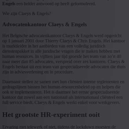
Engels
een helder antwoord op heeft geformuleerd.
Wie zijn Claeys & Engels?
Advocatenkantoor Claeys & Engels
Het Belgische advocatenkantoor Claeys & Engels werd opgericht
op 1 januari 2001 door Thierry Claeys & Chris Engels. Het kantoor
is marktleider in het aanbieden van een volledig juridisch
dienstenpakket in alle juridische vragen die te maken hebben met
human resources. In vijftien jaar tijd groeide het team van zo’n 40
naar meer dan 85 advocaten, verspreid over zes kantoren. Claeys &
Engels bestaat uit een team van gespecialiseerde advocaten die thuis
zijn in adviesverlening en in procedure.
Daarnaast stellen ze samen met hun cliënten interne reglementen en
gedragslijnen binnen het human-resourcesbeleid op en helpen die
ook te implementeren. Het is daarmee het eerste gespecialiseerde
kantoor dat zowel aan een nationaal als internationaal cliënteel een
full service biedt. Claeys & Engels werkt enkel voor werkgevers.
Het grootste HR-experiment ooit
Ervaring met telewerk of niet, tijdens de lockdown moesten de