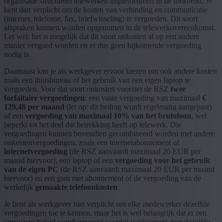
organisatie structureel telewerken implementeert in de toekomst. Je
bent dan verplicht om de kosten van verbinding en communicatie
(internet, telefonie, fax, briefwisseling) te vergoeden. Dit soort
afspraken kunnen worden opgenomen in de telewerkovereenkomst.
Let wel: het is mogelijk dat dit soort onkosten al op een andere
manier vergoed worden en er dus geen bijkomende vergoeding
nodig is.
Daarnaast kan je als werkgever ervoor kiezen om ook andere kosten
zoals een thuisbureau of het gebruik van een eigen laptop te
vergoeden. Voor dat soort onkosten voorziet de RSZ
twee
forfaitaire vergoedingen
: een vaste vergoeding van maximaal
€
129,48 per maand
(let op: dit bedrag wordt regelmatig aangepast)
of een
vergoeding van maximaal 10% van het brutoloon
, wel
beperkt tot het deel dat betrekking heeft op telewerk. Die
vergoedingen kunnen bovendien gecombineerd worden met andere
onkostenvergoedingen, zoals een internetabonnement of
internetvergoeding
(de RSZ aanvaardt maximaal 20 EUR per
maand hiervoor), een laptop of een
vergoeding voor het gebruik
van de eigen PC
(de RSZ aanvaardt maximaal 20 EUR per maand
hiervoor) en een gsm met abonnement of de vergoeding van de
werkelijk
gemaakte telefoonkosten
.
Je bent als werkgever niet verplicht om elke medewerker dezelfde
vergoedingen toe te kennen, maar het is wel belangrijk dat er een
consistent beleid wordt gevoerd waarbij werknemers met dezelfde