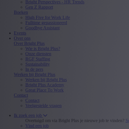
Bright Perspectives - HR Trends
Gen Z Rapport
Boeken
High Five for Work Life
Fulltime gepassioneerd
Goodbye Assistant
Events
Over ons
Over Bright Plus
Wie is Bright Plus?
Onze diensten
RGF Staffing
Sustainability
In de pers
Werken bij Bright Plus
Werken bij Bright Plus
Bright Plus Academy
Great Place To Work
Contact
Contact
Veelgestelde vragen
Ik zoek een job
Overtuigd om via Bright Plus je nieuwe job te vinden?
S
Vind een job