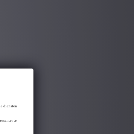
ne diensten
essanter te