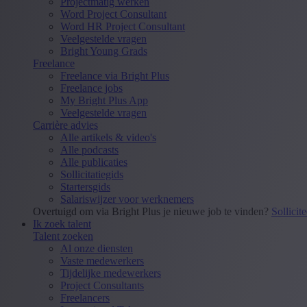
Projectmatig werken
Word Project Consultant
Word HR Project Consultant
Veelgestelde vragen
Bright Young Grads
Freelance
Freelance via Bright Plus
Freelance jobs
My Bright Plus App
Veelgestelde vragen
Carrière advies
Alle artikels & video's
Alle podcasts
Alle publicaties
Sollicitatiegids
Startersgids
Salariswijzer voor werknemers
Overtuigd om via Bright Plus je nieuwe job te vinden?
Sollicit
Ik zoek talent
Talent zoeken
Al onze diensten
Vaste medewerkers
Tijdelijke medewerkers
Project Consultants
Freelancers