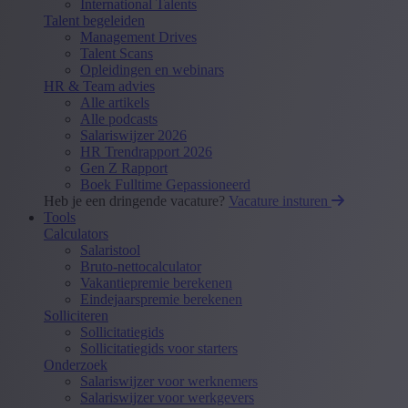
International Talents
Talent begeleiden
Management Drives
Talent Scans
Opleidingen en webinars
HR & Team advies
Alle artikels
Alle podcasts
Salariswijzer 2026
HR Trendrapport 2026
Gen Z Rapport
Boek Fulltime Gepassioneerd
Heb je een dringende vacature?
Vacature insturen
Tools
Calculators
Salaristool
Bruto-nettocalculator
Vakantiepremie berekenen
Eindejaarspremie berekenen
Solliciteren
Sollicitatiegids
Sollicitatiegids voor starters
Onderzoek
Salariswijzer voor werknemers
Salariswijzer voor werkgevers