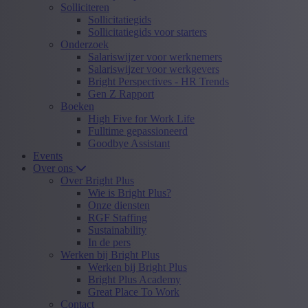
Solliciteren
Sollicitatiegids
Sollicitatiegids voor starters
Onderzoek
Salariswijzer voor werknemers
Salariswijzer voor werkgevers
Bright Perspectives - HR Trends
Gen Z Rapport
Boeken
High Five for Work Life
Fulltime gepassioneerd
Goodbye Assistant
Events
Over ons
Over Bright Plus
Wie is Bright Plus?
Onze diensten
RGF Staffing
Sustainability
In de pers
Werken bij Bright Plus
Werken bij Bright Plus
Bright Plus Academy
Great Place To Work
Contact