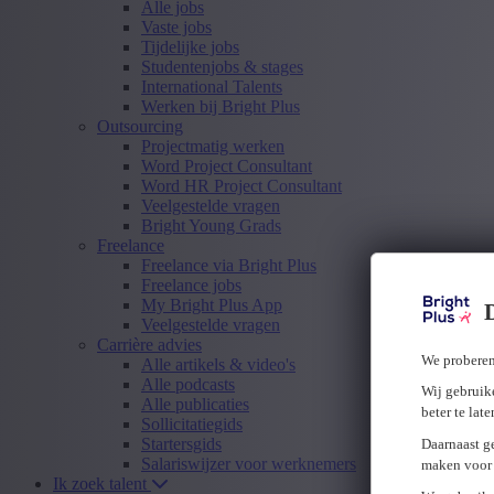
Alle jobs
Vaste jobs
Tijdelijke jobs
Studentenjobs & stages
International Talents
Werken bij Bright Plus
Outsourcing
Projectmatig werken
Word Project Consultant
Word HR Project Consultant
Veelgestelde vragen
Bright Young Grads
Freelance
Freelance via Bright Plus
Freelance jobs
My Bright Plus App
Veelgestelde vragen
Carrière advies
We proberen
Alle artikels & video's
Alle podcasts
Wij gebruike
Alle publicaties
beter te lat
Sollicitatiegids
Startersgids
Daarnaast g
Salariswijzer voor werknemers
maken voor 
Ik zoek talent