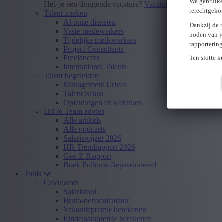
We gebruike
Heb je een dringende vacature?
Vacature insturen
terechtgeko
Talent zoeken
Al onze diensten
Dankzij de 
Vaste medewerkers
noden van j
Tijdelijke medewerkers
rapporterin
Project Consultants
Freelancers
Ten slotte 
International Talents
Talent begeleiden
Management Drives
Talent Scans
Opleidingen en webinars
HR & Team advies
Alle artikels
Alle podcasts
Salariswijzer 2026
HR Trendrapport 2026
Gen Z Rapport
Boek Fulltime Gepassioneerd
Tools
Calculators
Salaristool
Bruto-nettocalculator
Vakantiepremie berekenen
Eindejaarspremie berekenen