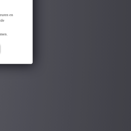
keuren en
lde
omen.