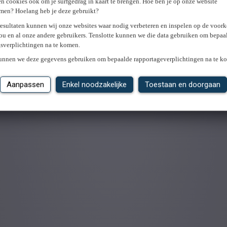
n cookies ook om je surfgedrag in kaart te brengen. Hoe ben je op onze website
men? Hoelang heb je deze gebruikt?
resultaten kunnen wij onze websites waar nodig verbeteren en inspelen op de voor
ou en al onze andere gebruikers. Tenslotte kunnen we die data gebruiken om bepaa
gsverplichtingen na te komen.
kunnen we deze gegevens gebruiken om bepaalde rapportageverplichtingen na te k
Aanpassen
Enkel noodzakelijke
Toestaan en doorgaan