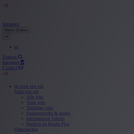
Inloggen
Menu
Sluiten
nl
nl
Zoeken
Inloggen
Contact
Ik zoek een job
Vind een job
Alle jobs
Vaste jobs
Tijdelijke jobs
Studentenjobs & stages
International Talents
Werken bij Bright Plus
Outsourcing