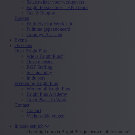
Salariswijzer voor werkgevers
Bright Perspectives - HR Trends
Gen Z Rapport
Boeken
High Five for Work Life
Fulltime gepassioneerd
Goodbye Assistant
Events
Over ons
Over Bright Plus
Wie is Bright Plus?
Onze diensten
RGF Staffing
Sustainability
In de pers
Werken bij Bright Plus
Werken bij Bright Plus
Bright Plus Academy
Great Place To Work
Contact
Contact
Veelgestelde vragen
Ik zoek een job
Overtuigd om via Bright Plus je nieuwe job te vinden?