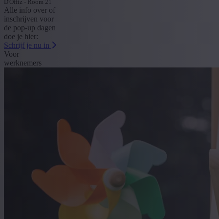
D'Offiz - Room 21
Alle info over of
inschrijven voor
de pop-up dagen
doe je hier:
Schrijf je nu in
Voor
werknemers