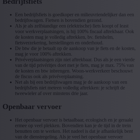
Bedrijfsfiets
Een bedrijfsfiets is goedkoper en milieuvriendelijker dan een
bedrijfswagen. Fietsen is bovendien gezond.
Als je als zelfstandige een (elektrische) fiets koopt of least
voor werkverplaatsingen, is hij 100% fiscaal aftrekbaar. Ook
de kosten mag je volledig aftrekken, bv. fietshelm,
fietsverzekering, herstellingen en onderhoud.
De btw die je betaalt op de aankoop van je fiets en de kosten,
mag je voor 100% aftrekken.
Privéverplaatsingen zijn niet aftrekbaar. Dus als je een vierde
van de tijd privéritjes doet met je fiets, mag je max. 75% van
de kosten en btw inbrengen. Woon-werkverkeer beschouwt
de fiscus ook als privéverplaatsing.
Net als bij een bedrijfswagen mag je de aankoop van een
bedrijfsfiets niet meteen volledig aftrekken: je schrijft de
tweewieler af over minstens drie jaar.
Openbaar vervoer
Het openbaar vervoer is betaalbaar, ecologisch en je geraakt
ermee op veel plekken. Bovendien kan je de tijd in de trein
benutten om te werken. Het nadeel is dat je afhankelijk bent
van de dienstregeling. Als je veel het openbaar vervoer