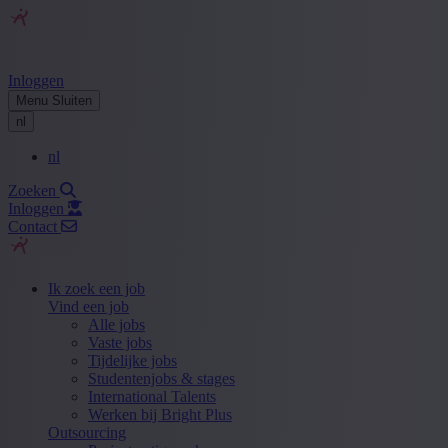
Inloggen
Menu
Sluiten
nl
nl
Zoeken
Inloggen
Contact
Ik zoek een job
Vind een job
Alle jobs
Vaste jobs
Tijdelijke jobs
Studentenjobs & stages
International Talents
Werken bij Bright Plus
Outsourcing