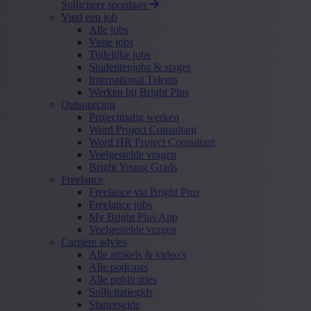
Solliciteer spontaan
Vind een job
Alle jobs
Vaste jobs
Tijdelijke jobs
Studentenjobs & stages
International Talents
Werken bij Bright Plus
Outsourcing
Projectmatig werken
Word Project Consultant
Word HR Project Consultant
Veelgestelde vragen
Bright Young Grads
Freelance
Freelance via Bright Plus
Freelance jobs
My Bright Plus App
Veelgestelde vragen
Carrière advies
Alle artikels & video's
Alle podcasts
Alle publicaties
Sollicitatiegids
Startersgids