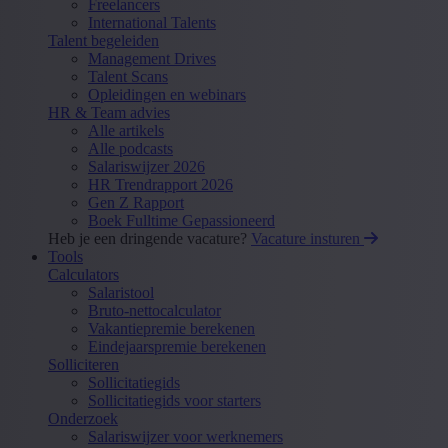
Freelancers
International Talents
Talent begeleiden
Management Drives
Talent Scans
Opleidingen en webinars
HR & Team advies
Alle artikels
Alle podcasts
Salariswijzer 2026
HR Trendrapport 2026
Gen Z Rapport
Boek Fulltime Gepassioneerd
Heb je een dringende vacature?
Vacature insturen
Tools
Calculators
Salaristool
Bruto-nettocalculator
Vakantiepremie berekenen
Eindejaarspremie berekenen
Solliciteren
Sollicitatiegids
Sollicitatiegids voor starters
Onderzoek
Salariswijzer voor werknemers