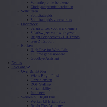
Vakantiepremie berekenen
Eindejaarspremie berekenen
Solliciteren
Sollicitatiegids
Sollicitatiegids voor starters
Onderzoek
Salariswijzer voor werknemers
Salariswijzer voor werkgevers
Bright Perspectives - HR Trends
Gen Z Rapport
Boeken
High Five for Work Life
Fulltime gepassioneerd
Goodbye Assistant
Events
Over ons
Over Bright Plus
Wie is Bright Plus?
Onze diensten
RGF Staffing
Sustainability
In de pers
Werken bij Bright Plus
Werken bij Bright Plus
Bright Plus Academy