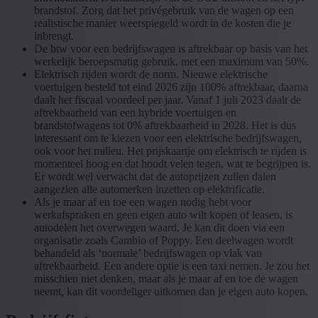
brandstof. Zorg dat het privégebruik van de wagen op een
realistische manier weerspiegeld wordt in de kosten die je
inbrengt.
De btw voor een bedrijfswagen is aftrekbaar op basis van het
werkelijk beroepsmatig gebruik, met een maximum van 50%.
Elektrisch rijden wordt de norm. Nieuwe elektrische
voertuigen besteld tot eind 2026 zijn 100% aftrekbaar, daarna
daalt het fiscaal voordeel per jaar. Vanaf 1 juli 2023 daalt de
aftrekbaarheid van een hybride voertuigen en
brandstofwagens tot 0% aftrekbaarheid in 2028. Het is dus
interessant om te kiezen voor een elektrische bedrijfswagen,
ook voor het milieu. Het prijskaartje om elektrisch te rijden is
momenteel hoog en dat houdt velen tegen, wat te begrijpen is.
Er wordt wel verwacht dat de autoprijzen zullen dalen
aangezien alle automerken inzetten op elektrificatie.
Als je maar af en toe een wagen nodig hebt voor
werkafspraken en geen eigen auto wilt kopen of leasen, is
autodelen het overwegen waard. Je kan dit doen via een
organisatie zoals Cambio of Poppy. Een deelwagen wordt
behandeld als ‘normale’ bedrijfswagen op vlak van
aftrekbaarheid. Een andere optie is een taxi nemen. Je zou het
misschien niet denken, maar als je maar af en toe de wagen
neemt, kan dit voordeliger uitkomen dan je eigen auto kopen.