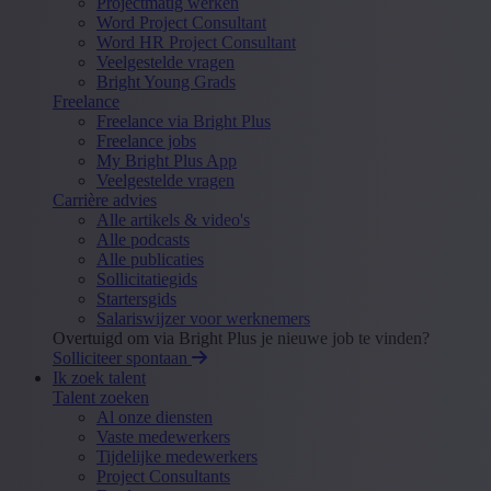
Projectmatig werken
Word Project Consultant
Word HR Project Consultant
Veelgestelde vragen
Bright Young Grads
Freelance
Freelance via Bright Plus
Freelance jobs
My Bright Plus App
Veelgestelde vragen
Carrière advies
Alle artikels & video's
Alle podcasts
Alle publicaties
Sollicitatiegids
Startersgids
Salariswijzer voor werknemers
Overtuigd om via Bright Plus je nieuwe job te vinden?
Solliciteer spontaan
Ik zoek talent
Talent zoeken
Al onze diensten
Vaste medewerkers
Tijdelijke medewerkers
Project Consultants