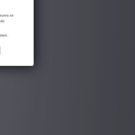
keuren en
lde
omen.