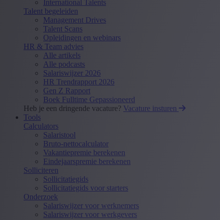
International Talents
Talent begeleiden
Management Drives
Talent Scans
Opleidingen en webinars
HR & Team advies
Alle artikels
Alle podcasts
Salariswijzer 2026
HR Trendrapport 2026
Gen Z Rapport
Boek Fulltime Gepassioneerd
Heb je een dringende vacature?
Vacature insturen
Tools
Calculators
Salaristool
Bruto-nettocalculator
Vakantiepremie berekenen
Eindejaarspremie berekenen
Solliciteren
Sollicitatiegids
Sollicitatiegids voor starters
Onderzoek
Salariswijzer voor werknemers
Salariswijzer voor werkgevers