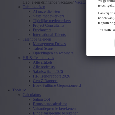
We gebruike
Heb je een dringende vacature?
Vacature insturen
terechtgeko
Talent zoeken
Al onze diensten
Dankzij de 
Vaste medewerkers
noden van j
Tijdelijke medewerkers
rapporterin
Project Consultants
Freelancers
Ten slotte 
International Talents
Talent begeleiden
Management Drives
Talent Scans
Opleidingen en webinars
HR & Team advies
Alle artikels
Alle podcasts
Salariswijzer 2026
HR Trendrapport 2026
Gen Z Rapport
Boek Fulltime Gepassioneerd
Tools
Calculators
Salaristool
Bruto-nettocalculator
Vakantiepremie berekenen
Eindejaarspremie berekenen