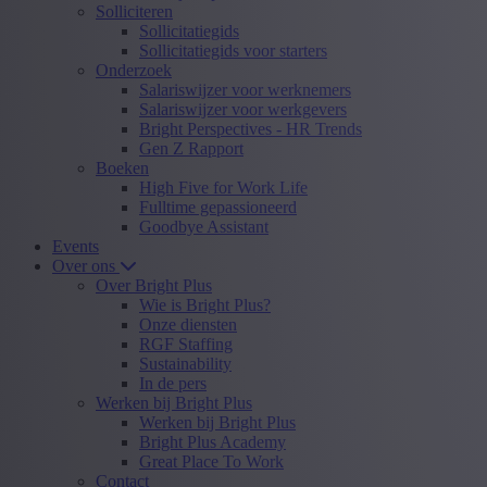
Solliciteren
Sollicitatiegids
Sollicitatiegids voor starters
Onderzoek
Salariswijzer voor werknemers
Salariswijzer voor werkgevers
Bright Perspectives - HR Trends
Gen Z Rapport
Boeken
High Five for Work Life
Fulltime gepassioneerd
Goodbye Assistant
Events
Over ons
Over Bright Plus
Wie is Bright Plus?
Onze diensten
RGF Staffing
Sustainability
In de pers
Werken bij Bright Plus
Werken bij Bright Plus
Bright Plus Academy
Great Place To Work
Contact