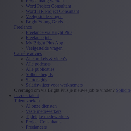
Projectmatig werken
Word Project Consultant
Word HR Project Consultant
Veelgestelde vragen
Bright Young Grads
Freelance
Freelance via Bright Plus
Freelance jobs
My Bright Plus App
Veelgestelde vragen
Carrière advies
Alle artikels & video's
Alle podcasts
Alle publicaties
Sollicitatiegids
Startersgids
Salariswijzer voor werknemers
Overtuigd om via Bright Plus je nieuwe job te vinden?
Sollicit
Ik zoek talent
Talent zoeken
Al onze diensten
Vaste medewerkers
Tijdelijke medewerkers
Project Consultants
Freelancers