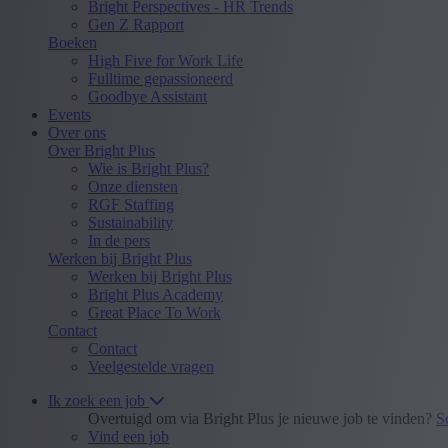
Bright Perspectives - HR Trends
Gen Z Rapport
Boeken
High Five for Work Life
Fulltime gepassioneerd
Goodbye Assistant
Events
Over ons
Over Bright Plus
Wie is Bright Plus?
Onze diensten
RGF Staffing
Sustainability
In de pers
Werken bij Bright Plus
Werken bij Bright Plus
Bright Plus Academy
Great Place To Work
Contact
Contact
Veelgestelde vragen
Ik zoek een job
Overtuigd om via Bright Plus je nieuwe job te vinden?
S
Vind een job