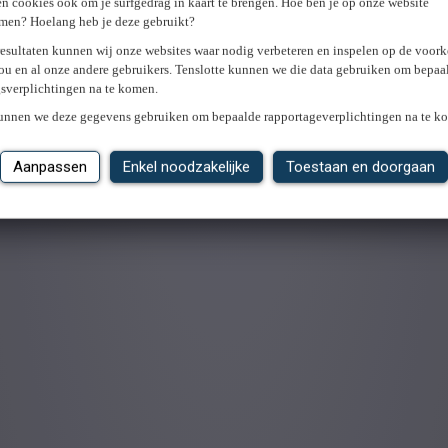
n cookies ook om je surfgedrag in kaart te brengen. Hoe ben je op onze website
men? Hoelang heb je deze gebruikt?
resultaten kunnen wij onze websites waar nodig verbeteren en inspelen op de voor
ou en al onze andere gebruikers. Tenslotte kunnen we die data gebruiken om bepaa
gsverplichtingen na te komen.
kunnen we deze gegevens gebruiken om bepaalde rapportageverplichtingen na te k
Aanpassen
Enkel noodzakelijke
Toestaan en doorgaan