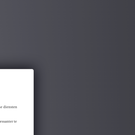
ne diensten
essanter te