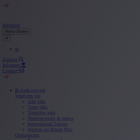
Inloggen
Menu
Sluiten
nl
nl
Zoeken
Inloggen
Contact
Ik zoek een job
Vind een job
Alle jobs
Vaste jobs
Tijdelijke jobs
Studentenjobs & stages
International Talents
Werken bij Bright Plus
Outsourcing