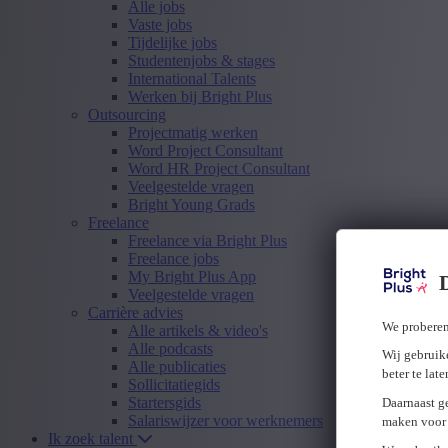
Alle jobs
Vaste jobs
Tijdelijke jobs
Studentenjobs & stages
International Talents
Werken bij Bright Plus
Outsourcing
Projectmatig werken
Word Project Consultant
Word HR Project Consultant
Veelgestelde vragen
Bright Young Grads
Freelance
Freelance via Bright Plus
Freelance jobs
My Bright Plus App
Veelgestelde vragen
Carrière advies
We proberen
Alle artikels & video's
Alle podcasts
Wij gebruike
Alle publicaties
beter te lat
Sollicitatiegids
Startersgids
Daarnaast g
Salariswijzer voor werknemers
maken voor 
Ik zoek talent