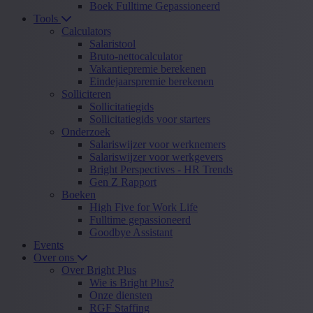
Boek Fulltime Gepassioneerd
Tools
Calculators
Salaristool
Bruto-nettocalculator
Vakantiepremie berekenen
Eindejaarspremie berekenen
Solliciteren
Sollicitatiegids
Sollicitatiegids voor starters
Onderzoek
Salariswijzer voor werknemers
Salariswijzer voor werkgevers
Bright Perspectives - HR Trends
Gen Z Rapport
Boeken
High Five for Work Life
Fulltime gepassioneerd
Goodbye Assistant
Events
Over ons
Over Bright Plus
Wie is Bright Plus?
Onze diensten
RGF Staffing