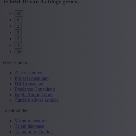
Je hebt
10
van
45
blogs gezien.
1
2
3
Werk vinden
Alle vacatures
Project consultant
HR Consultant
Freelance Consultant
Bright Young Grads
Carrière advies artikels
Talent vinden
Vacature insturen
Talent database
Talent ontwikkeling