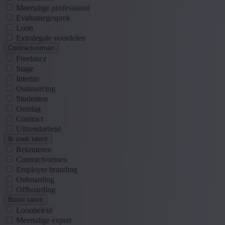
Meertalige professional
Evaluatiegesprek
Loon
Extralegale voordelen
Contractvormen
Freelance
Stage
Interim
Outsourcing
Studenten
Ontslag
Contract
Uitzendarbeid
Ik zoek talent
Rekruteren
Contractvormen
Employer branding
Onboarding
Offboarding
Boost talent
Loonbeleid
Meertalige expert