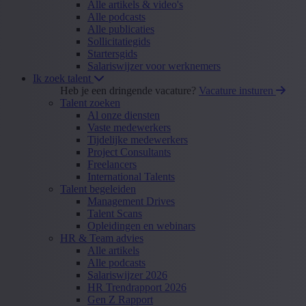
Alle artikels & video's
Alle podcasts
Alle publicaties
Sollicitatiegids
Startersgids
Salariswijzer voor werknemers
Ik zoek talent
Heb je een dringende vacature?
Vacature insturen
Talent zoeken
Al onze diensten
Vaste medewerkers
Tijdelijke medewerkers
Project Consultants
Freelancers
International Talents
Talent begeleiden
Management Drives
Talent Scans
Opleidingen en webinars
HR & Team advies
Alle artikels
Alle podcasts
Salariswijzer 2026
HR Trendrapport 2026
Gen Z Rapport