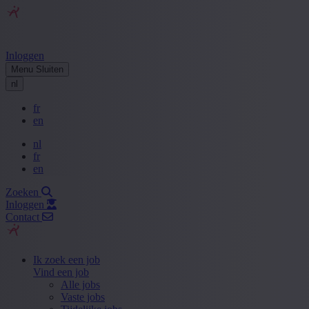
Inloggen
Menu
Sluiten
nl
fr
en
nl
fr
en
Zoeken
Inloggen
Contact
Ik zoek een job
Vind een job
Alle jobs
Vaste jobs