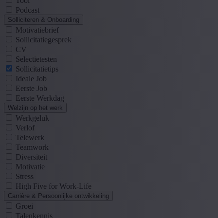
Tool
Podcast
Solliciteren & Onboarding
Motivatiebrief
Sollicitatiegesprek
CV
Selectietesten
Sollicitatietips
Ideale Job
Eerste Job
Eerste Werkdag
Welzijn op het werk
Werkgeluk
Verlof
Telewerk
Teamwork
Diversiteit
Motivatie
Stress
High Five for Work-Life
Carrière & Persoonlijke ontwikkeling
Groei
Talenkennis