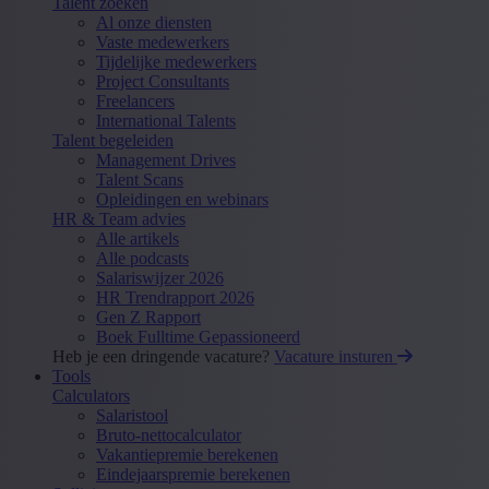
Talent zoeken
Al onze diensten
Vaste medewerkers
Tijdelijke medewerkers
Project Consultants
Freelancers
International Talents
Talent begeleiden
Management Drives
Talent Scans
Opleidingen en webinars
HR & Team advies
Alle artikels
Alle podcasts
Salariswijzer 2026
HR Trendrapport 2026
Gen Z Rapport
Boek Fulltime Gepassioneerd
Heb je een dringende vacature?
Vacature insturen
Tools
Calculators
Salaristool
Bruto-nettocalculator
Vakantiepremie berekenen
Eindejaarspremie berekenen