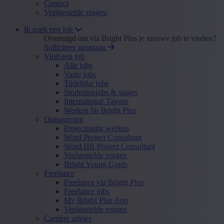
Contact
Veelgestelde vragen
Ik zoek een job
Overtuigd om via Bright Plus je nieuwe job te vinden?
Solliciteer spontaan
Vind een job
Alle jobs
Vaste jobs
Tijdelijke jobs
Studentenjobs & stages
International Talents
Werken bij Bright Plus
Outsourcing
Projectmatig werken
Word Project Consultant
Word HR Project Consultant
Veelgestelde vragen
Bright Young Grads
Freelance
Freelance via Bright Plus
Freelance jobs
My Bright Plus App
Veelgestelde vragen
Carrière advies