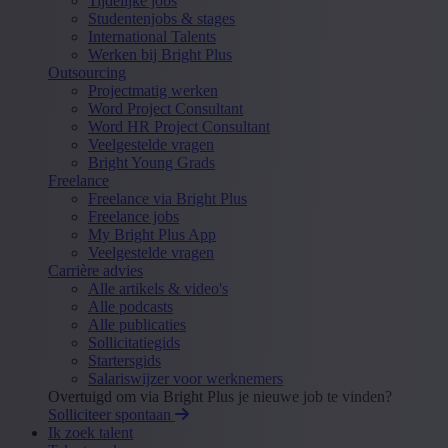
Tijdelijke jobs
Studentenjobs & stages
International Talents
Werken bij Bright Plus
Outsourcing
Projectmatig werken
Word Project Consultant
Word HR Project Consultant
Veelgestelde vragen
Bright Young Grads
Freelance
Freelance via Bright Plus
Freelance jobs
My Bright Plus App
Veelgestelde vragen
Carrière advies
Alle artikels & video's
Alle podcasts
Alle publicaties
Sollicitatiegids
Startersgids
Salariswijzer voor werknemers
Overtuigd om via Bright Plus je nieuwe job te vinden?
Solliciteer spontaan
Ik zoek talent