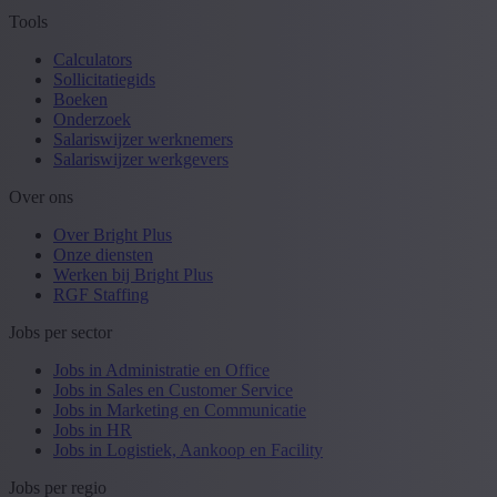
Tools
Calculators
Sollicitatiegids
Boeken
Onderzoek
Salariswijzer werknemers
Salariswijzer werkgevers
Over ons
Over Bright Plus
Onze diensten
Werken bij Bright Plus
RGF Staffing
Jobs per sector
Jobs in Administratie en Office
Jobs in Sales en Customer Service
Jobs in Marketing en Communicatie
Jobs in HR
Jobs in Logistiek, Aankoop en Facility
Jobs per regio