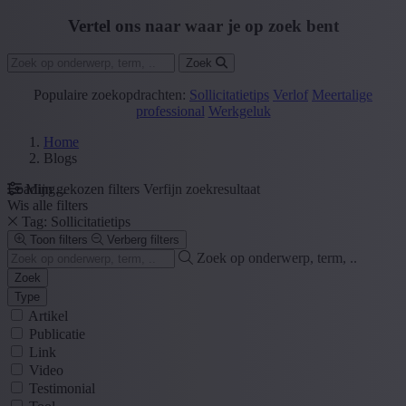
Vertel ons naar waar je op zoek bent
Zoek
Populaire zoekopdrachten:
Sollicitatietips
Verlof
Meertalige
professional
Werkgeluk
Home
Blogs
Loading...
Mijn gekozen filters
Verfijn zoekresultaat
Wis alle filters
Tag: Sollicitatietips
Toon filters
Verberg filters
Zoek op onderwerp, term, ..
Zoek
Type
Artikel
Publicatie
Link
Video
Testimonial