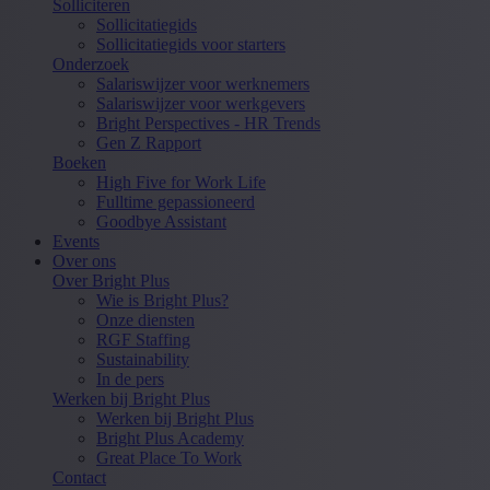
Solliciteren
Sollicitatiegids
Sollicitatiegids voor starters
Onderzoek
Salariswijzer voor werknemers
Salariswijzer voor werkgevers
Bright Perspectives - HR Trends
Gen Z Rapport
Boeken
High Five for Work Life
Fulltime gepassioneerd
Goodbye Assistant
Events
Over ons
Over Bright Plus
Wie is Bright Plus?
Onze diensten
RGF Staffing
Sustainability
In de pers
Werken bij Bright Plus
Werken bij Bright Plus
Bright Plus Academy
Great Place To Work
Contact