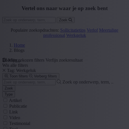
Vertel ons naar waar je op zoek bent
Zoek
Populaire zoekopdrachten:
Sollicitatietips
Verlof
Meertalige
professional
Werkgeluk
Home
Blogs
Loading...
Mijn gekozen filters
Verfijn zoekresultaat
Wis alle filters
Tag: Werkgeluk
Toon filters
Verberg filters
Zoek op onderwerp, term, ..
Zoek
Type
Artikel
Publicatie
Link
Video
Testimonial