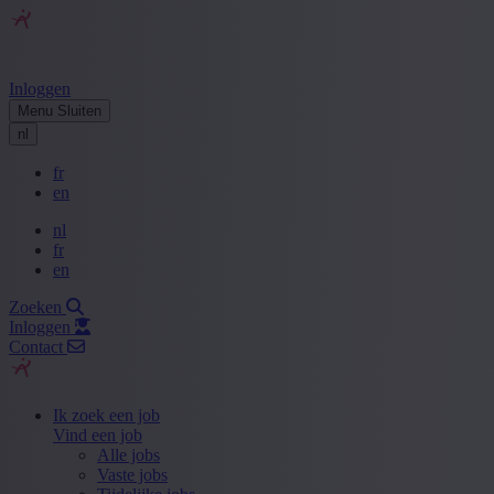
Inloggen
Menu
Sluiten
nl
fr
en
nl
fr
en
Zoeken
Inloggen
Contact
Ik zoek een job
Vind een job
Alle jobs
Vaste jobs