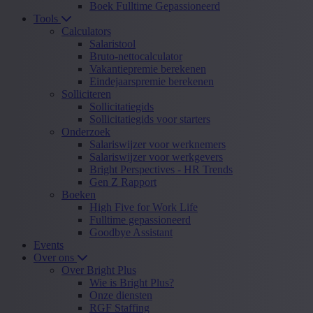
Boek Fulltime Gepassioneerd
Tools
Calculators
Salaristool
Bruto-nettocalculator
Vakantiepremie berekenen
Eindejaarspremie berekenen
Solliciteren
Sollicitatiegids
Sollicitatiegids voor starters
Onderzoek
Salariswijzer voor werknemers
Salariswijzer voor werkgevers
Bright Perspectives - HR Trends
Gen Z Rapport
Boeken
High Five for Work Life
Fulltime gepassioneerd
Goodbye Assistant
Events
Over ons
Over Bright Plus
Wie is Bright Plus?
Onze diensten
RGF Staffing