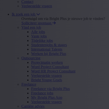
Contact
Veelgestelde vragen
Ik zoek een job
Overtuigd om via Bright Plus je nieuwe job te vinden?
Solliciteer spontaan
Vind een job
Alle jobs
Vaste jobs
Tijdelijke jobs
Studentenjobs & stages
International Talents
Werken bij Bright Plus
Outsourcing
Projectmatig werken
Word Project Consultant
Word HR Project Consultant
Veelgestelde vragen
Bright Young Grads
Freelance
Freelance via Bright Plus
Freelance jobs
My Bright Plus App
Veelgestelde vragen
Carrière advies