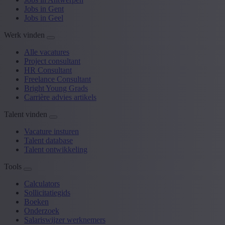
Jobs in Gent
Jobs in Geel
Werk vinden
Alle vacatures
Project consultant
HR Consultant
Freelance Consultant
Bright Young Grads
Carrière advies artikels
Talent vinden
Vacature insturen
Talent database
Talent ontwikkeling
Tools
Calculators
Sollicitatiegids
Boeken
Onderzoek
Salariswijzer werknemers