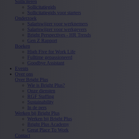
Solliciteren
Sollicitatiegids
Sollicitatiegids voor starters
Onderzoek
Salariswijzer voor werknemers
Salariswijzer voor werkgevers
Bright Perspectives - HR Trends
Gen Z Rapport
Boeken
High Five for Work Life
Fulltime gepassioneerd
Goodbye Assistant
Events
Over ons
Over Bright Plus
Wie is Bright Plus?
Onze diensten
RGF Staffing
Sustainability
In de pers
Werken bij Bright Plus
Werken bij Bright Plus
Bright Plus Academy
Great Place To Work
Contact