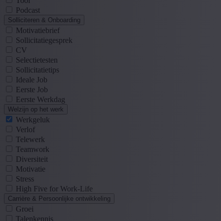
Tool
Podcast
Solliciteren & Onboarding
Motivatiebrief
Sollicitatiegesprek
CV
Selectietesten
Sollicitatietips
Ideale Job
Eerste Job
Eerste Werkdag
Welzijn op het werk
Werkgeluk
Verlof
Telewerk
Teamwork
Diversiteit
Motivatie
Stress
High Five for Work-Life
Carrière & Persoonlijke ontwikkeling
Groei
Talenkennis