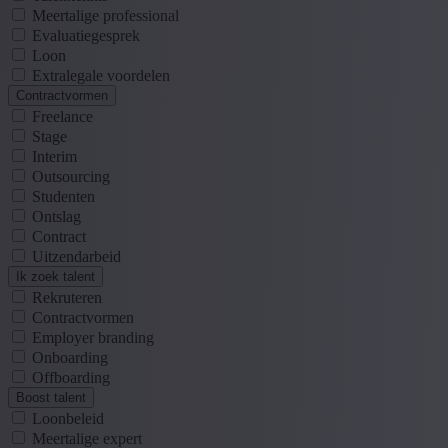
Meertalige professional
Evaluatiegesprek
Loon
Extralegale voordelen
Contractvormen
Freelance
Stage
Interim
Outsourcing
Studenten
Ontslag
Contract
Uitzendarbeid
Ik zoek talent
Rekruteren
Contractvormen
Employer branding
Onboarding
Offboarding
Boost talent
Loonbeleid
Meertalige expert