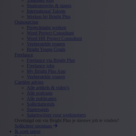
Tijdelijke jobs
Studentenjobs & stages
International Talents
Werken bij Bright Plus
Outsourcing
Projectmatig werken
Word Project Consultant
Word HR Project Consultant
Veelgestelde vragen
Bright Young Grads
Freelance
Freelance via Bright Plus
Freelance jobs
My Bright Plus App
Veelgestelde vragen
Carrière advies
Alle artikels & video's
Alle podcasts
Alle publicaties
Sollicitatiegids
Startersgids
Salariswijzer voor werknemers
Overtuigd om via Bright Plus je nieuwe job te vinden?
Solliciteer spontaan
Ik zoek talent