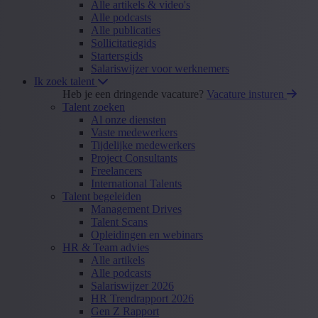
Alle artikels & video's
Alle podcasts
Alle publicaties
Sollicitatiegids
Startersgids
Salariswijzer voor werknemers
Ik zoek talent
Heb je een dringende vacature?
Vacature insturen
Talent zoeken
Al onze diensten
Vaste medewerkers
Tijdelijke medewerkers
Project Consultants
Freelancers
International Talents
Talent begeleiden
Management Drives
Talent Scans
Opleidingen en webinars
HR & Team advies
Alle artikels
Alle podcasts
Salariswijzer 2026
HR Trendrapport 2026
Gen Z Rapport