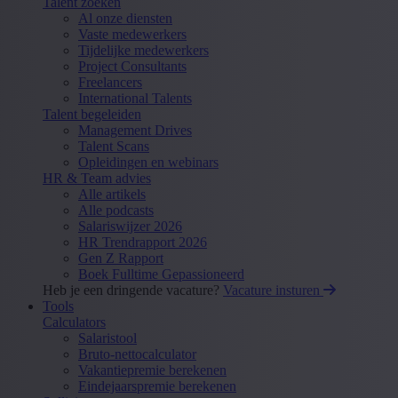
Talent zoeken
Al onze diensten
Vaste medewerkers
Tijdelijke medewerkers
Project Consultants
Freelancers
International Talents
Talent begeleiden
Management Drives
Talent Scans
Opleidingen en webinars
HR & Team advies
Alle artikels
Alle podcasts
Salariswijzer 2026
HR Trendrapport 2026
Gen Z Rapport
Boek Fulltime Gepassioneerd
Heb je een dringende vacature?
Vacature insturen
Tools
Calculators
Salaristool
Bruto-nettocalculator
Vakantiepremie berekenen
Eindejaarspremie berekenen