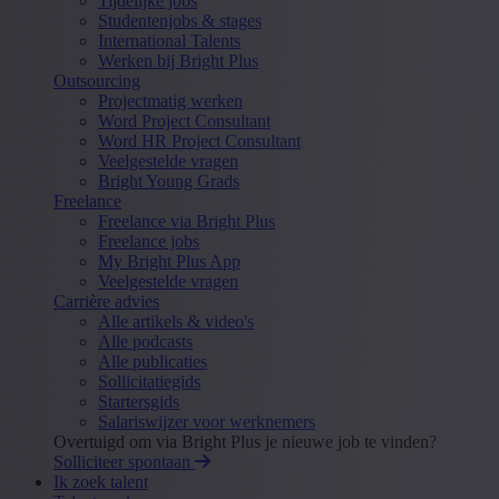
Tijdelijke jobs
Studentenjobs & stages
International Talents
Werken bij Bright Plus
Outsourcing
Projectmatig werken
Word Project Consultant
Word HR Project Consultant
Veelgestelde vragen
Bright Young Grads
Freelance
Freelance via Bright Plus
Freelance jobs
My Bright Plus App
Veelgestelde vragen
Carrière advies
Alle artikels & video's
Alle podcasts
Alle publicaties
Sollicitatiegids
Startersgids
Salariswijzer voor werknemers
Overtuigd om via Bright Plus je nieuwe job te vinden?
Solliciteer spontaan
Ik zoek talent