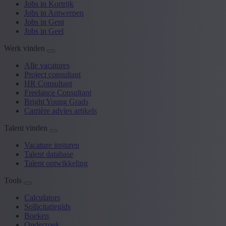
Jobs in Kortrijk
Jobs in Antwerpen
Jobs in Gent
Jobs in Geel
Werk vinden
Alle vacatures
Project consultant
HR Consultant
Freelance Consultant
Bright Young Grads
Carrière advies artikels
Talent vinden
Vacature insturen
Talent database
Talent ontwikkeling
Tools
Calculators
Sollicitatiegids
Boeken
Onderzoek