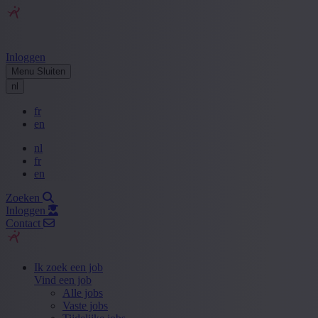
Inloggen
Menu
Sluiten
nl
fr
en
nl
fr
en
Zoeken
Inloggen
Contact
Ik zoek een job
Vind een job
Alle jobs
Vaste jobs