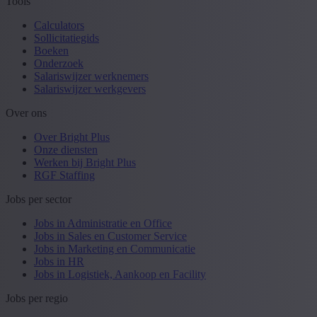
Tools
Calculators
Sollicitatiegids
Boeken
Onderzoek
Salariswijzer werknemers
Salariswijzer werkgevers
Over ons
Over Bright Plus
Onze diensten
Werken bij Bright Plus
RGF Staffing
Jobs per sector
Jobs in Administratie en Office
Jobs in Sales en Customer Service
Jobs in Marketing en Communicatie
Jobs in HR
Jobs in Logistiek, Aankoop en Facility
Jobs per regio