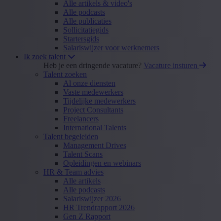
Alle artikels & video's
Alle podcasts
Alle publicaties
Sollicitatiegids
Startersgids
Salariswijzer voor werknemers
Ik zoek talent
Heb je een dringende vacature?
Vacature insturen
Talent zoeken
Al onze diensten
Vaste medewerkers
Tijdelijke medewerkers
Project Consultants
Freelancers
International Talents
Talent begeleiden
Management Drives
Talent Scans
Opleidingen en webinars
HR & Team advies
Alle artikels
Alle podcasts
Salariswijzer 2026
HR Trendrapport 2026
Gen Z Rapport