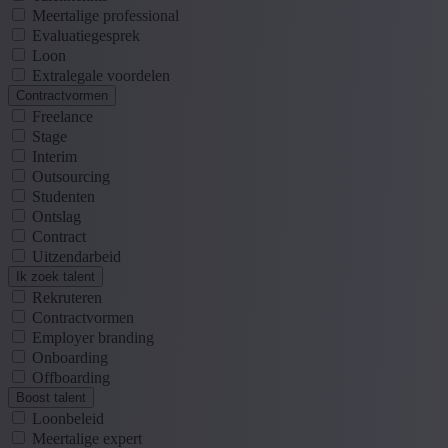
Meertalige professional
Evaluatiegesprek
Loon
Extralegale voordelen
Contractvormen
Freelance
Stage
Interim
Outsourcing
Studenten
Ontslag
Contract
Uitzendarbeid
Ik zoek talent
Rekruteren
Contractvormen
Employer branding
Onboarding
Offboarding
Boost talent
Loonbeleid
Meertalige expert