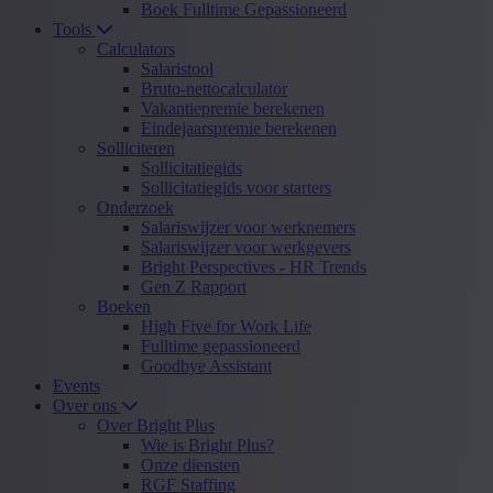
Boek Fulltime Gepassioneerd
Tools
Calculators
Salaristool
Bruto-nettocalculator
Vakantiepremie berekenen
Eindejaarspremie berekenen
Solliciteren
Sollicitatiegids
Sollicitatiegids voor starters
Onderzoek
Salariswijzer voor werknemers
Salariswijzer voor werkgevers
Bright Perspectives - HR Trends
Gen Z Rapport
Boeken
High Five for Work Life
Fulltime gepassioneerd
Goodbye Assistant
Events
Over ons
Over Bright Plus
Wie is Bright Plus?
Onze diensten
RGF Staffing