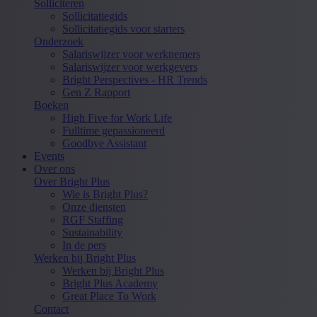
Solliciteren
Sollicitatiegids
Sollicitatiegids voor starters
Onderzoek
Salariswijzer voor werknemers
Salariswijzer voor werkgevers
Bright Perspectives - HR Trends
Gen Z Rapport
Boeken
High Five for Work Life
Fulltime gepassioneerd
Goodbye Assistant
Events
Over ons
Over Bright Plus
Wie is Bright Plus?
Onze diensten
RGF Staffing
Sustainability
In de pers
Werken bij Bright Plus
Werken bij Bright Plus
Bright Plus Academy
Great Place To Work
Contact