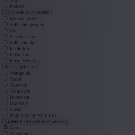
Tool
Podcast
Solliciteren & Onboarding
Motivatiebrief
Sollicitatiegesprek
CV
Selectietesten
Sollicitatietips
Ideale Job
Eerste Job
Eerste Werkdag
Welzijn op het werk
Werkgeluk
Verlof
Telewerk
Teamwork
Diversiteit
Motivatie
Stress
High Five for Work-Life
Carrière & Persoonlijke ontwikkeling
Groei
Talenkennis