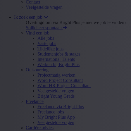
Contact
Veelgestelde vragen
Ik zoek een job
Overtuigd om via Bright Plus je nieuwe job te vinden?
Solliciteer spontaan
Vind een job
Alle jobs
Vaste jobs
Tijdelijke jobs
Studentenjobs & stages
International Talents
Werken bij Bright Plus
Outsourcing
Projectmatig werken
Word Project Consultant
Word HR Project Consultant
Veelgestelde vragen
Bright Young Grads
Freelance
Freelance via Bright Plus
Freelance jobs
My Bright Plus App
Veelgestelde vragen
Carrière advies