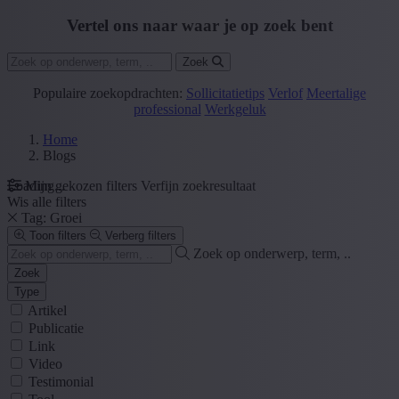
Vertel ons naar waar je op zoek bent
Zoek
Populaire zoekopdrachten:
Sollicitatietips
Verlof
Meertalige
professional
Werkgeluk
Home
Blogs
Loading...
Mijn gekozen filters
Verfijn zoekresultaat
Wis alle filters
Tag: Groei
Toon filters
Verberg filters
Zoek op onderwerp, term, ..
Zoek
Type
Artikel
Publicatie
Link
Video
Testimonial