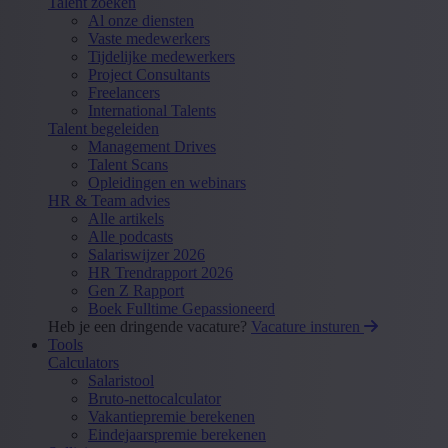
Talent zoeken
Al onze diensten
Vaste medewerkers
Tijdelijke medewerkers
Project Consultants
Freelancers
International Talents
Talent begeleiden
Management Drives
Talent Scans
Opleidingen en webinars
HR & Team advies
Alle artikels
Alle podcasts
Salariswijzer 2026
HR Trendrapport 2026
Gen Z Rapport
Boek Fulltime Gepassioneerd
Heb je een dringende vacature?
Vacature insturen
Tools
Calculators
Salaristool
Bruto-nettocalculator
Vakantiepremie berekenen
Eindejaarspremie berekenen