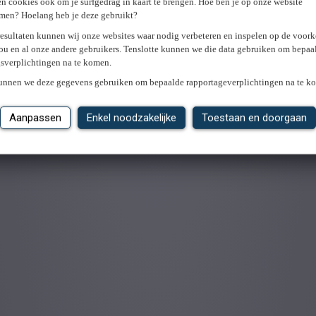
n cookies ook om je surfgedrag in kaart te brengen. Hoe ben je op onze website
men? Hoelang heb je deze gebruikt?
resultaten kunnen wij onze websites waar nodig verbeteren en inspelen op de voor
ou en al onze andere gebruikers. Tenslotte kunnen we die data gebruiken om bepaa
gsverplichtingen na te komen.
kunnen we deze gegevens gebruiken om bepaalde rapportageverplichtingen na te k
Aanpassen
Enkel noodzakelijke
Toestaan en doorgaan