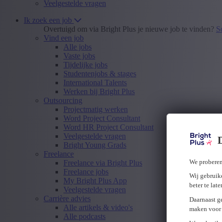
Veelgestelde vragen
Ik zoek een job
Overtuigd om via Bright Plus je nieuwe job te vinden?
S
Vind een job
Alle jobs
Vaste jobs
Tijdelijke jobs
Studentenjobs & stages
International Talents
Werken bij Bright Plus
Outsourcing
Projectmatig werken
Word Project Consultant
Word HR Project Consultant
Veelgestelde vragen
Bright Young Grads
Freelance
We proberen
Freelance via Bright Plus
Freelance jobs
Wij gebruike
My Bright Plus App
beter te lat
Veelgestelde vragen
Carrière advies
Daarnaast g
Alle artikels & video's
maken voor 
Alle podcasts