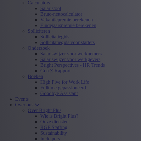
Calculators
Salaristool
Bruto-nettocalculator
Vakantiepremie berekenen
Eindejaarspremie berekenen
Solliciteren
Sollicitatiegids
Sollicitatiegids voor starters
Onderzoek
Salariswijzer voor werknemers
Salariswijzer voor werkgevers
Bright Perspectives - HR Trends
Gen Z Rapport
Boeken
High Five for Work Life
Fulltime gepassioneerd
Goodbye Assistant
Events
Over ons
Over Bright Plus
Wie is Bright Plus?
Onze diensten
RGF Staffing
Sustainability
In de pers