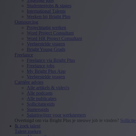
Tijdelijke jobs
Studentenjobs & stages
International Talents
Werken bij Bright Plus
Outsourcing
Projectmatig werken
Word Project Consultant
Word HR Project Consultant
Veelgestelde vragen
Bright Young Grads
Freelance
Freelance via Bright Plus
Freelance jobs
My Bright Plus App
Veelgestelde vragen
Carrière advies
Alle artikels & video's
Alle podcasts
Alle publicaties
Sollicitatiegids
Startersgids
Salariswijzer voor werknemers
Overtuigd om via Bright Plus je nieuwe job te vinden?
Sollicit
Ik zoek talent
Talent zoeken