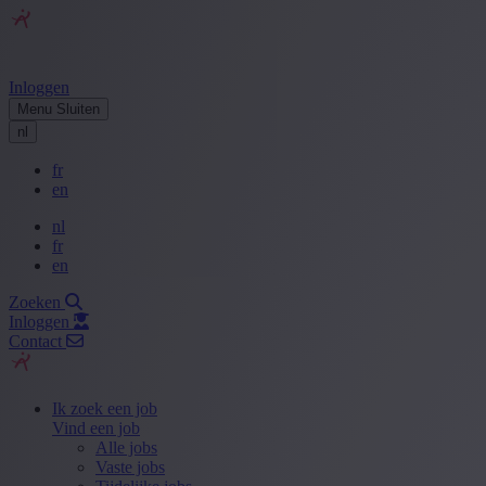
Inloggen
Menu
Sluiten
nl
fr
en
nl
fr
en
Zoeken
Inloggen
Contact
Ik zoek een job
Vind een job
Alle jobs
Vaste jobs