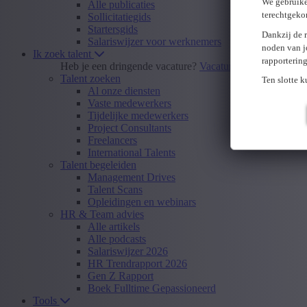
We gebruike
Alle publicaties
terechtgeko
Sollicitatiegids
Startersgids
Dankzij de 
Salariswijzer voor werknemers
noden van j
Ik zoek talent
rapporterin
Heb je een dringende vacature?
Vacature insturen
Talent zoeken
Ten slotte 
Al onze diensten
Vaste medewerkers
Tijdelijke medewerkers
Project Consultants
Freelancers
International Talents
Talent begeleiden
Management Drives
Talent Scans
Opleidingen en webinars
HR & Team advies
Alle artikels
Alle podcasts
Salariswijzer 2026
HR Trendrapport 2026
Gen Z Rapport
Boek Fulltime Gepassioneerd
Tools