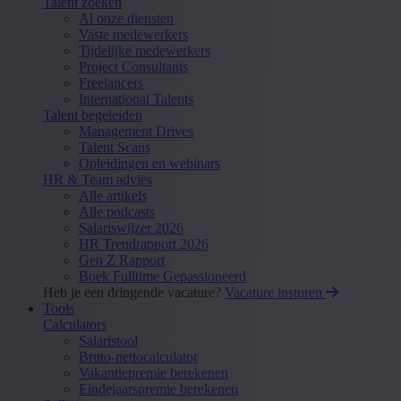
Talent zoeken
Al onze diensten
Vaste medewerkers
Tijdelijke medewerkers
Project Consultants
Freelancers
International Talents
Talent begeleiden
Management Drives
Talent Scans
Opleidingen en webinars
HR & Team advies
Alle artikels
Alle podcasts
Salariswijzer 2026
HR Trendrapport 2026
Gen Z Rapport
Boek Fulltime Gepassioneerd
Heb je een dringende vacature?
Vacature insturen
Tools
Calculators
Salaristool
Bruto-nettocalculator
Vakantiepremie berekenen
Eindejaarspremie berekenen