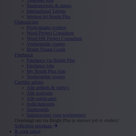
Tijdelijke jobs
Studentenjobs & stages
International Talents
Werken bij Bright Plus
Outsourcing
Projectmatig werken
Word Project Consultant
Word HR Project Consultant
Veelgestelde vragen
Bright Young Grads
Freelance
Freelance via Bright Plus
Freelance jobs
My Bright Plus App
Veelgestelde vragen
Carrière advies
Alle artikels & video's
Alle podcasts
Alle publicaties
Sollicitatiegids
Startersgids
Salariswijzer voor werknemers
Overtuigd om via Bright Plus je nieuwe job te vinden?
Solliciteer spontaan
Ik zoek talent