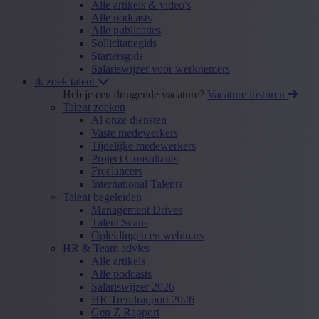
Alle artikels & video's
Alle podcasts
Alle publicaties
Sollicitatiegids
Startersgids
Salariswijzer voor werknemers
Ik zoek talent
Heb je een dringende vacature?
Vacature insturen
Talent zoeken
Al onze diensten
Vaste medewerkers
Tijdelijke medewerkers
Project Consultants
Freelancers
International Talents
Talent begeleiden
Management Drives
Talent Scans
Opleidingen en webinars
HR & Team advies
Alle artikels
Alle podcasts
Salariswijzer 2026
HR Trendrapport 2026
Gen Z Rapport