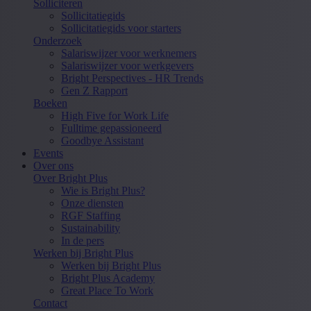
Solliciteren
Sollicitatiegids
Sollicitatiegids voor starters
Onderzoek
Salariswijzer voor werknemers
Salariswijzer voor werkgevers
Bright Perspectives - HR Trends
Gen Z Rapport
Boeken
High Five for Work Life
Fulltime gepassioneerd
Goodbye Assistant
Events
Over ons
Over Bright Plus
Wie is Bright Plus?
Onze diensten
RGF Staffing
Sustainability
In de pers
Werken bij Bright Plus
Werken bij Bright Plus
Bright Plus Academy
Great Place To Work
Contact