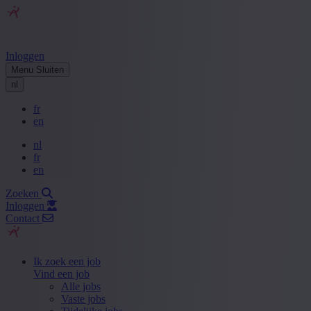
Inloggen
Menu
Sluiten
nl
fr
en
nl
fr
en
Zoeken
Inloggen
Contact
Ik zoek een job
Vind een job
Alle jobs
Vaste jobs