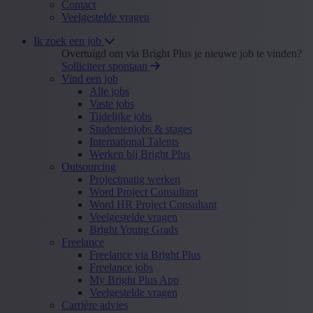
Contact
Veelgestelde vragen
Ik zoek een job
Overtuigd om via Bright Plus je nieuwe job te vinden?
Solliciteer spontaan
Vind een job
Alle jobs
Vaste jobs
Tijdelijke jobs
Studentenjobs & stages
International Talents
Werken bij Bright Plus
Outsourcing
Projectmatig werken
Word Project Consultant
Word HR Project Consultant
Veelgestelde vragen
Bright Young Grads
Freelance
Freelance via Bright Plus
Freelance jobs
My Bright Plus App
Veelgestelde vragen
Carrière advies