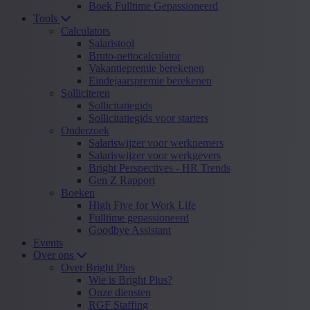
Boek Fulltime Gepassioneerd
Tools
Calculators
Salaristool
Bruto-nettocalculator
Vakantiepremie berekenen
Eindejaarspremie berekenen
Solliciteren
Sollicitatiegids
Sollicitatiegids voor starters
Onderzoek
Salariswijzer voor werknemers
Salariswijzer voor werkgevers
Bright Perspectives - HR Trends
Gen Z Rapport
Boeken
High Five for Work Life
Fulltime gepassioneerd
Goodbye Assistant
Events
Over ons
Over Bright Plus
Wie is Bright Plus?
Onze diensten
RGF Staffing