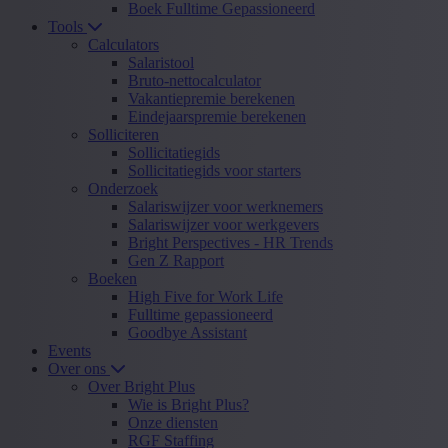
Boek Fulltime Gepassioneerd
Tools
Calculators
Salaristool
Bruto-nettocalculator
Vakantiepremie berekenen
Eindejaarspremie berekenen
Solliciteren
Sollicitatiegids
Sollicitatiegids voor starters
Onderzoek
Salariswijzer voor werknemers
Salariswijzer voor werkgevers
Bright Perspectives - HR Trends
Gen Z Rapport
Boeken
High Five for Work Life
Fulltime gepassioneerd
Goodbye Assistant
Events
Over ons
Over Bright Plus
Wie is Bright Plus?
Onze diensten
RGF Staffing