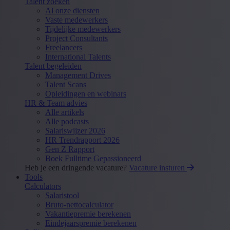
Talent zoeken
Al onze diensten
Vaste medewerkers
Tijdelijke medewerkers
Project Consultants
Freelancers
International Talents
Talent begeleiden
Management Drives
Talent Scans
Opleidingen en webinars
HR & Team advies
Alle artikels
Alle podcasts
Salariswijzer 2026
HR Trendrapport 2026
Gen Z Rapport
Boek Fulltime Gepassioneerd
Heb je een dringende vacature?
Vacature insturen
Tools
Calculators
Salaristool
Bruto-nettocalculator
Vakantiepremie berekenen
Eindejaarspremie berekenen