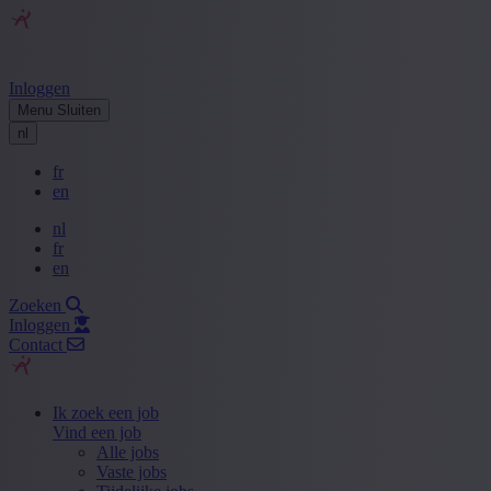
Inloggen
Menu
Sluiten
nl
fr
en
nl
fr
en
Zoeken
Inloggen
Contact
Ik zoek een job
Vind een job
Alle jobs
Vaste jobs