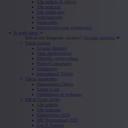
Alle artikels & video's
Alle podcasts
Alle publicaties
Sollicitatiegids
Startersgids
Salariswijzer voor werknemers
Ik zoek talent
Heb je een dringende vacature?
Vacature insturen
Talent zoeken
Al onze diensten
Vaste medewerkers
Tijdelijke medewerkers
Project Consultants
Freelancers
International Talents
Talent begeleiden
Management Drives
Talent Scans
Opleidingen en webinars
HR & Team advies
Alle artikels
Alle podcasts
Salariswijzer 2026
HR Trendrapport 2026
Gen Z Rapport