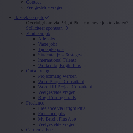
Contact
Veelgestelde vragen
Ik zoek een job
Overtuigd om via Bright Plus je nieuwe job te vinden?
Solliciteer spontaan
Vind een job
Alle jobs
Vaste jobs
Tijdelijke jobs
Studentenjobs & stages
International Talents
Werken bij Bright Plus
Outsourcing
Projectmatig werken
Word Project Consultant
Word HR Project Consultant
Veelgestelde vragen
Bright Young Grads
Freelance
Freelance via Bright Plus
Freelance jobs
My Bright Plus App
Veelgestelde vragen
Carrière advies