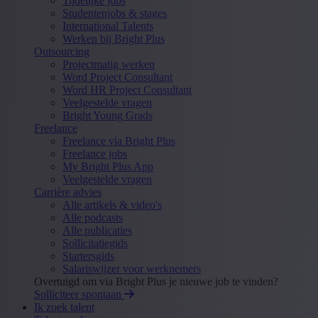
Tijdelijke jobs
Studentenjobs & stages
International Talents
Werken bij Bright Plus
Outsourcing
Projectmatig werken
Word Project Consultant
Word HR Project Consultant
Veelgestelde vragen
Bright Young Grads
Freelance
Freelance via Bright Plus
Freelance jobs
My Bright Plus App
Veelgestelde vragen
Carrière advies
Alle artikels & video's
Alle podcasts
Alle publicaties
Sollicitatiegids
Startersgids
Salariswijzer voor werknemers
Overtuigd om via Bright Plus je nieuwe job te vinden?
Solliciteer spontaan
Ik zoek talent