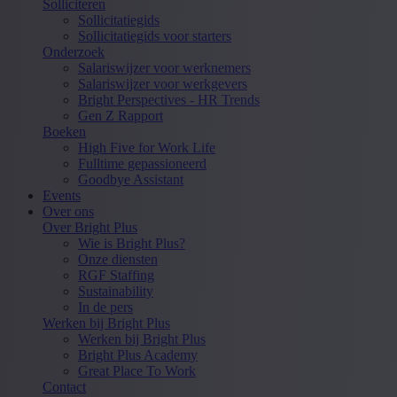
Solliciteren
Sollicitatiegids
Sollicitatiegids voor starters
Onderzoek
Salariswijzer voor werknemers
Salariswijzer voor werkgevers
Bright Perspectives - HR Trends
Gen Z Rapport
Boeken
High Five for Work Life
Fulltime gepassioneerd
Goodbye Assistant
Events
Over ons
Over Bright Plus
Wie is Bright Plus?
Onze diensten
RGF Staffing
Sustainability
In de pers
Werken bij Bright Plus
Werken bij Bright Plus
Bright Plus Academy
Great Place To Work
Contact