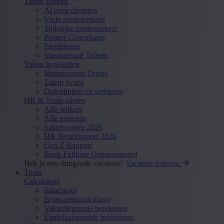
Talent zoeken
Al onze diensten
Vaste medewerkers
Tijdelijke medewerkers
Project Consultants
Freelancers
International Talents
Talent begeleiden
Management Drives
Talent Scans
Opleidingen en webinars
HR & Team advies
Alle artikels
Alle podcasts
Salariswijzer 2026
HR Trendrapport 2026
Gen Z Rapport
Boek Fulltime Gepassioneerd
Heb je een dringende vacature?
Vacature insturen
Tools
Calculators
Salaristool
Bruto-nettocalculator
Vakantiepremie berekenen
Eindejaarspremie berekenen