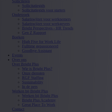
Solliciteren
Sollicitatiegids
Sollicitatiegids voor starters
Onderzoek
Salariswijzer voor werknemers
Salariswijzer voor werkgevers
Bright Perspectives - HR Trends
Gen Z Rapport
Boeken
High Five for Work Life
Fulltime gepassioneerd
Goodbye Assistant
Events
Over ons
Over Bright Plus
Wie is Bright Plus?
Onze diensten
RGF Staffing
Sustainability
In de pers
Werken bij Bright Plus
Werken bij Bright Plus
Bright Plus Academy
Great Place To Work
Contact