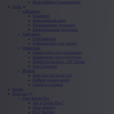
Boek Fulltime Gepassioneerd
Tools
Calculators
Salaristool
Bruto-nettocalculator
Vakantiepremie berekenen
Eindejaarspremie berekenen
Solliciteren
Sollicitatiegids
Sollicitatiegids voor starters
Onderzoek
Salariswijzer voor werknemers
Salariswijzer voor werkgevers
Bright Perspectives - HR Trends
Gen Z Rapport
Boeken
High Five for Work Life
Fulltime gepassioneerd
Goodbye Assistant
Events
Over ons
Over Bright Plus
Wie is Bright Plus?
Onze diensten
RGF Staffing