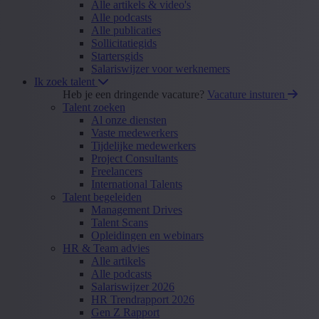
Alle artikels & video's
Alle podcasts
Alle publicaties
Sollicitatiegids
Startersgids
Salariswijzer voor werknemers
Ik zoek talent
Heb je een dringende vacature?
Vacature insturen
Talent zoeken
Al onze diensten
Vaste medewerkers
Tijdelijke medewerkers
Project Consultants
Freelancers
International Talents
Talent begeleiden
Management Drives
Talent Scans
Opleidingen en webinars
HR & Team advies
Alle artikels
Alle podcasts
Salariswijzer 2026
HR Trendrapport 2026
Gen Z Rapport