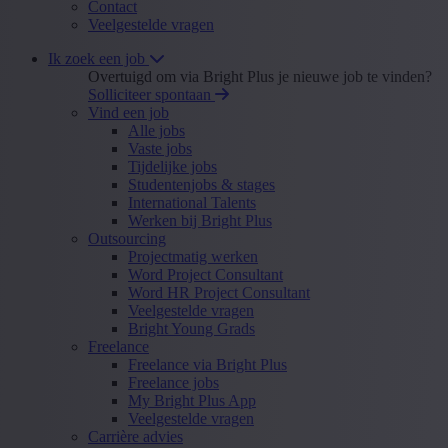
Contact
Veelgestelde vragen
Ik zoek een job
Overtuigd om via Bright Plus je nieuwe job te vinden?
Solliciteer spontaan
Vind een job
Alle jobs
Vaste jobs
Tijdelijke jobs
Studentenjobs & stages
International Talents
Werken bij Bright Plus
Outsourcing
Projectmatig werken
Word Project Consultant
Word HR Project Consultant
Veelgestelde vragen
Bright Young Grads
Freelance
Freelance via Bright Plus
Freelance jobs
My Bright Plus App
Veelgestelde vragen
Carrière advies