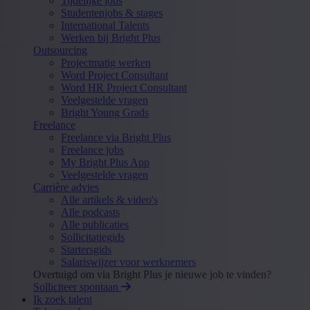
Tijdelijke jobs
Studentenjobs & stages
International Talents
Werken bij Bright Plus
Outsourcing
Projectmatig werken
Word Project Consultant
Word HR Project Consultant
Veelgestelde vragen
Bright Young Grads
Freelance
Freelance via Bright Plus
Freelance jobs
My Bright Plus App
Veelgestelde vragen
Carrière advies
Alle artikels & video's
Alle podcasts
Alle publicaties
Sollicitatiegids
Startersgids
Salariswijzer voor werknemers
Overtuigd om via Bright Plus je nieuwe job te vinden?
Solliciteer spontaan
Ik zoek talent