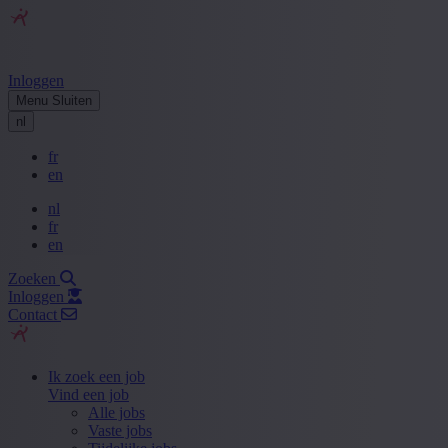
Inloggen
Menu
Sluiten
nl
fr
en
nl
fr
en
Zoeken
Inloggen
Contact
Ik zoek een job
Vind een job
Alle jobs
Vaste jobs