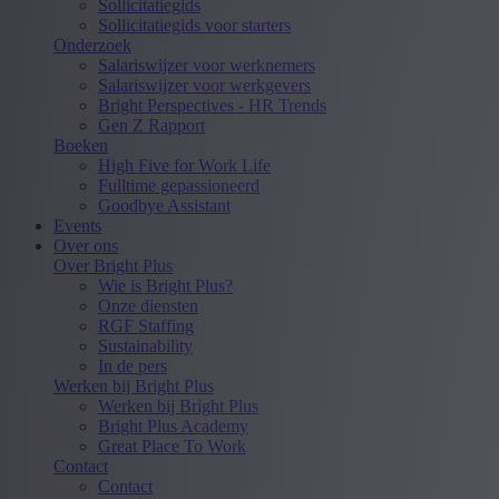
Sollicitatiegids
Sollicitatiegids voor starters
Onderzoek
Salariswijzer voor werknemers
Salariswijzer voor werkgevers
Bright Perspectives - HR Trends
Gen Z Rapport
Boeken
High Five for Work Life
Fulltime gepassioneerd
Goodbye Assistant
Events
Over ons
Over Bright Plus
Wie is Bright Plus?
Onze diensten
RGF Staffing
Sustainability
In de pers
Werken bij Bright Plus
Werken bij Bright Plus
Bright Plus Academy
Great Place To Work
Contact
Contact