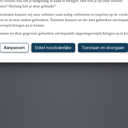
n cookies ook om je surfgedrag in kaart te brengen. Hoe ben je op onze website
men? Hoelang heb je deze gebruikt?
resultaten kunnen wij onze websites waar nodig verbeteren en inspelen op de voor
ou en al onze andere gebruikers. Tenslotte kunnen we die data gebruiken om bepaa
gsverplichtingen na te komen.
kunnen we deze gegevens gebruiken om bepaalde rapportageverplichtingen na te k
Aanpassen
Enkel noodzakelijke
Toestaan en doorgaan