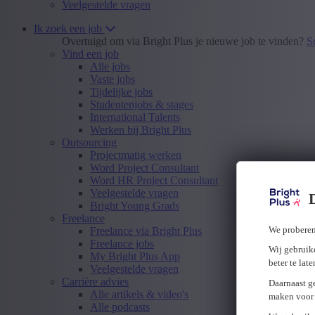
Veelgestelde vragen
Ik zoek een job
Overtuigd om via Bright Plus je nieuwe job te vinden?
S
Vind een job
Alle jobs
Vaste jobs
Tijdelijke jobs
Studentenjobs & stages
International Talents
Werken bij Bright Plus
Outsourcing
Projectmatig werken
Word Project Consultant
Word HR Project Consultant
Veelgestelde vragen
Bright Young Grads
Freelance
We proberen
Freelance via Bright Plus
Freelance jobs
Wij gebruike
My Bright Plus App
beter te lat
Veelgestelde vragen
Carrière advies
Daarnaast g
Alle artikels & video's
maken voor 
Alle podcasts