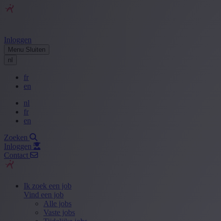
Inloggen
Menu
Sluiten
nl
fr
en
nl
fr
en
Zoeken
Inloggen
Contact
Ik zoek een job
Vind een job
Alle jobs
Vaste jobs