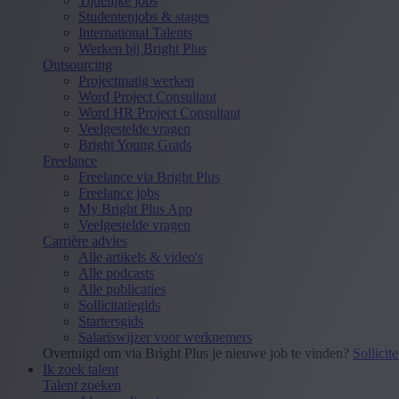
Tijdelijke jobs
Studentenjobs & stages
International Talents
Werken bij Bright Plus
Outsourcing
Projectmatig werken
Word Project Consultant
Word HR Project Consultant
Veelgestelde vragen
Bright Young Grads
Freelance
Freelance via Bright Plus
Freelance jobs
My Bright Plus App
Veelgestelde vragen
Carrière advies
Alle artikels & video's
Alle podcasts
Alle publicaties
Sollicitatiegids
Startersgids
Salariswijzer voor werknemers
Overtuigd om via Bright Plus je nieuwe job te vinden?
Sollicit
Ik zoek talent
Talent zoeken