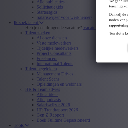
We gebruike
Alle publicaties
terechtgeko
Sollicitatiegids
Startersgids
Dankzij de 
Salariswijzer voor werknemers
noden van j
Ik zoek talent
rapporterin
Heb je een dringende vacature?
Vacature insturen
Talent zoeken
Ten slotte 
Al onze diensten
Vaste medewerkers
Tijdelijke medewerkers
Project Consultants
Freelancers
International Talents
Talent begeleiden
Management Drives
Talent Scans
Opleidingen en webinars
HR & Team advies
Alle artikels
Alle podcasts
Salariswijzer 2026
HR Trendrapport 2026
Gen Z Rapport
Boek Fulltime Gepassioneerd
Tools