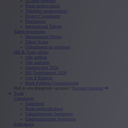
Al onze diensten
Vaste medewerkers
Tijdelijke medewerkers
Project Consultants
Freelancers
International Talents
Talent begeleiden
Management Drives
Talent Scans
Opleidingen en webinars
HR & Team advies
Alle artikels
Alle podcasts
Salariswijzer 2026
HR Trendrapport 2026
Gen Z Rapport
Boek Fulltime Gepassioneerd
Heb je een dringende vacature?
Vacature insturen
Tools
Calculators
Salaristool
Bruto-nettocalculator
Vakantiepremie berekenen
Eindejaarspremie berekenen
Solliciteren