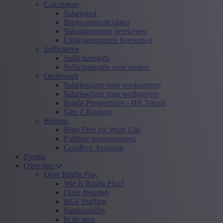
Calculators
Salaristool
Bruto-nettocalculator
Vakantiepremie berekenen
Eindejaarspremie berekenen
Solliciteren
Sollicitatiegids
Sollicitatiegids voor starters
Onderzoek
Salariswijzer voor werknemers
Salariswijzer voor werkgevers
Bright Perspectives - HR Trends
Gen Z Rapport
Boeken
High Five for Work Life
Fulltime gepassioneerd
Goodbye Assistant
Events
Over ons
Over Bright Plus
Wie is Bright Plus?
Onze diensten
RGF Staffing
Sustainability
In de pers