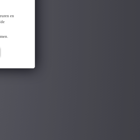
keuren en
lde
omen.