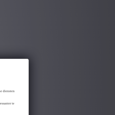
ne diensten
essanter te