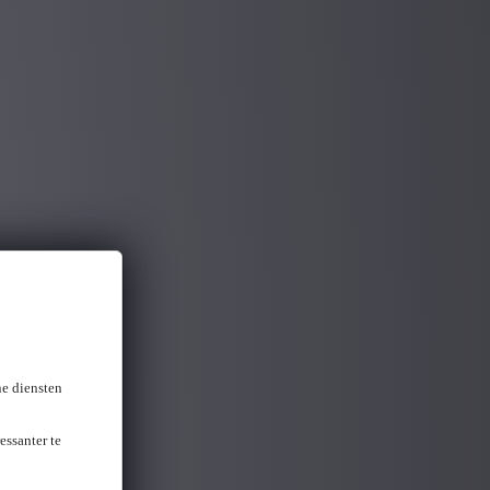
ne diensten
essanter te