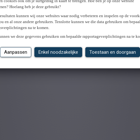
n cookies ook om je surfgedrag in kaart te brengen. Hoe ben je op onze website
men? Hoelang heb je deze gebruikt?
resultaten kunnen wij onze websites waar nodig verbeteren en inspelen op de voor
ou en al onze andere gebruikers. Tenslotte kunnen we die data gebruiken om bepaa
gsverplichtingen na te komen.
kunnen we deze gegevens gebruiken om bepaalde rapportageverplichtingen na te k
Aanpassen
Enkel noodzakelijke
Toestaan en doorgaan