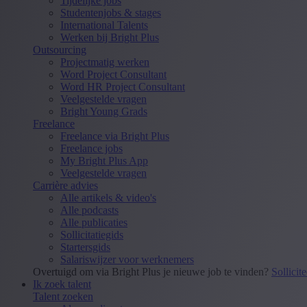
Tijdelijke jobs
Studentenjobs & stages
International Talents
Werken bij Bright Plus
Outsourcing
Projectmatig werken
Word Project Consultant
Word HR Project Consultant
Veelgestelde vragen
Bright Young Grads
Freelance
Freelance via Bright Plus
Freelance jobs
My Bright Plus App
Veelgestelde vragen
Carrière advies
Alle artikels & video's
Alle podcasts
Alle publicaties
Sollicitatiegids
Startersgids
Salariswijzer voor werknemers
Overtuigd om via Bright Plus je nieuwe job te vinden?
Sollicit
Ik zoek talent
Talent zoeken