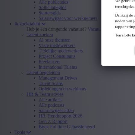
We gebruike
Alle publicaties
terechtgeko
Sollicitatiegids
Startersgids
Dankzij de 
Salariswijzer voor werknemers
noden van j
Ik zoek talent
rapporterin
Heb je een dringende vacature?
Vacature insturen
Talent zoeken
Ten slotte 
Al onze diensten
Vaste medewerkers
Tijdelijke medewerkers
Project Consultants
Freelancers
International Talents
Talent begeleiden
Management Drives
Talent Scans
Opleidingen en webinars
HR & Team advies
Alle artikels
Alle podcasts
Salariswijzer 2026
HR Trendrapport 2026
Gen Z Rapport
Boek Fulltime Gepassioneerd
Tools