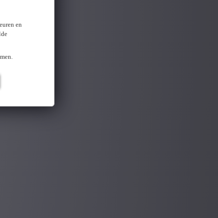
keuren en
lde
omen.