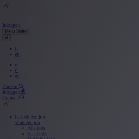
Inloggen
Menu
Sluiten
nl
fr
en
nl
fr
en
Zoeken
Inloggen
Contact
Ik zoek een job
Vind een job
Alle jobs
Vaste jobs