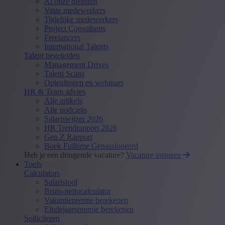
Al onze diensten
Vaste medewerkers
Tijdelijke medewerkers
Project Consultants
Freelancers
International Talents
Talent begeleiden
Management Drives
Talent Scans
Opleidingen en webinars
HR & Team advies
Alle artikels
Alle podcasts
Salariswijzer 2026
HR Trendrapport 2026
Gen Z Rapport
Boek Fulltime Gepassioneerd
Heb je een dringende vacature?
Vacature insturen
Tools
Calculators
Salaristool
Bruto-nettocalculator
Vakantiepremie berekenen
Eindejaarspremie berekenen
Solliciteren