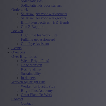
Sollicitatiegids
Sollicitatiegids voor starters
Onderzoek
Salariswijzer voor werknemers
Salariswijzer voor werkgevers
Bright Perspectives - HR Trends
Gen Z Rapport
Boeken
High Five for Work Life
Fulltime gepassioneerd
Goodbye Assistant
Events
Over ons
Over Bright Plus
Wie is Bright Plus?
Onze diensten
RGF Staffing
Sustainability
In de pers
Werken bij Bright Plus
Werken bij Bright Plus
Bright Plus Academy
Great Place To Work
Contact
Contact