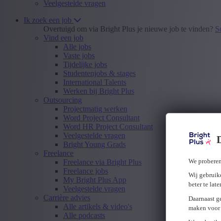
Veelgestelde vragen
Ik zoek een job
Overtuigd om via Bright Plus je nieuwe job te vinden?
S
Vind een job
Alle jobs
Vaste jobs
Tijdelijke jobs
Studentenjobs & stages
International Talents
Werken bij Bright Plus
Outsourcing
Projectmatig werken
Word Project Consultant
Word HR Project Consultant
Veelgestelde vragen
Bright Young Grads
Freelance
We proberen
Freelance via Bright Plus
Freelance jobs
Wij gebruike
My Bright Plus App
beter te lat
Veelgestelde vragen
Carrière advies
Daarnaast g
Alle artikels & video's
maken voor 
Alle podcasts