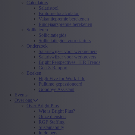
Calculators
Salaristool
Bruto-nettocalculator
Vakantiepremie berekenen
Eindejaarspremie berekenen
Solliciteren
Sollicitatiegids
Sollicitatiegids voor starters
Onderzoek
Salariswijzer voor werknemers
Salariswijzer voor werkgevers
Bright Perspectives - HR Trends
Gen Z Rapport
Boeken
High Five for Work Life
Fulltime gepassioneerd
Goodbye Assistant
Events
Over ons
Over Bright Plus
Wie is Bright Plus?
Onze diensten
RGF Staffing
Sustainability
In de pers