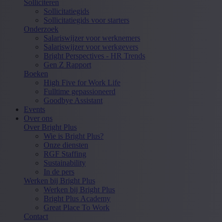
Solliciteren
Sollicitatiegids
Sollicitatiegids voor starters
Onderzoek
Salariswijzer voor werknemers
Salariswijzer voor werkgevers
Bright Perspectives - HR Trends
Gen Z Rapport
Boeken
High Five for Work Life
Fulltime gepassioneerd
Goodbye Assistant
Events
Over ons
Over Bright Plus
Wie is Bright Plus?
Onze diensten
RGF Staffing
Sustainability
In de pers
Werken bij Bright Plus
Werken bij Bright Plus
Bright Plus Academy
Great Place To Work
Contact