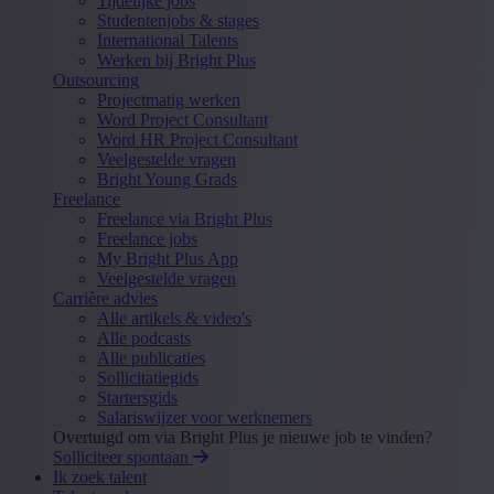
Tijdelijke jobs
Studentenjobs & stages
International Talents
Werken bij Bright Plus
Outsourcing
Projectmatig werken
Word Project Consultant
Word HR Project Consultant
Veelgestelde vragen
Bright Young Grads
Freelance
Freelance via Bright Plus
Freelance jobs
My Bright Plus App
Veelgestelde vragen
Carrière advies
Alle artikels & video's
Alle podcasts
Alle publicaties
Sollicitatiegids
Startersgids
Salariswijzer voor werknemers
Overtuigd om via Bright Plus je nieuwe job te vinden?
Solliciteer spontaan
Ik zoek talent