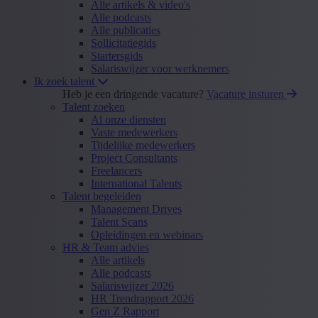
Alle artikels & video's
Alle podcasts
Alle publicaties
Sollicitatiegids
Startersgids
Salariswijzer voor werknemers
Ik zoek talent
Heb je een dringende vacature?
Vacature insturen
Talent zoeken
Al onze diensten
Vaste medewerkers
Tijdelijke medewerkers
Project Consultants
Freelancers
International Talents
Talent begeleiden
Management Drives
Talent Scans
Opleidingen en webinars
HR & Team advies
Alle artikels
Alle podcasts
Salariswijzer 2026
HR Trendrapport 2026
Gen Z Rapport