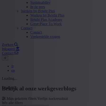
Sustainability
In de pers
Werken bij Bright Plus
Werken bij Bright Plus
Bright Plus Academy
Great Place To Work
Contact
Contact
Veelgestelde vragen
Zoeken
Inloggen
Contact
nl
fr
en
Loading...
Loading...
Bekijk al onze werkgeverblogs
Mijn gekozen filters
Verfijn zoekresultaat
Wis alle filters