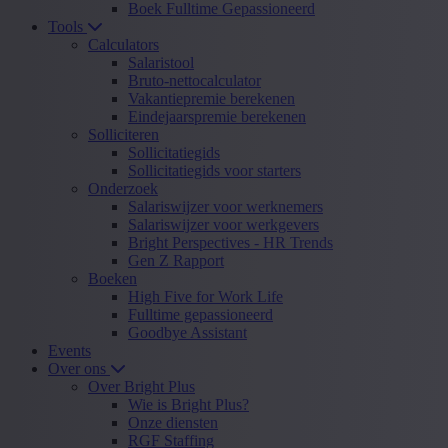
Boek Fulltime Gepassioneerd
Tools
Calculators
Salaristool
Bruto-nettocalculator
Vakantiepremie berekenen
Eindejaarspremie berekenen
Solliciteren
Sollicitatiegids
Sollicitatiegids voor starters
Onderzoek
Salariswijzer voor werknemers
Salariswijzer voor werkgevers
Bright Perspectives - HR Trends
Gen Z Rapport
Boeken
High Five for Work Life
Fulltime gepassioneerd
Goodbye Assistant
Events
Over ons
Over Bright Plus
Wie is Bright Plus?
Onze diensten
RGF Staffing