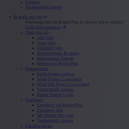
Contact
Veelgestelde vragen
Ik zoek een job
Overtuigd om via Bright Plus je nieuwe job te vinden?
Solliciteer spontaan
Vind een job
Alle jobs
Vaste jobs
Tijdelijke jobs
Studentenjobs & stages
International Talents
Werken bij Bright Plus
Outsourcing
Projectmatig werken
Word Project Consultant
Word HR Project Consultant
Veelgestelde vragen
Bright Young Grads
Freelance
Freelance via Bright Plus
Freelance jobs
My Bright Plus App
Veelgestelde vragen
Carrière advies