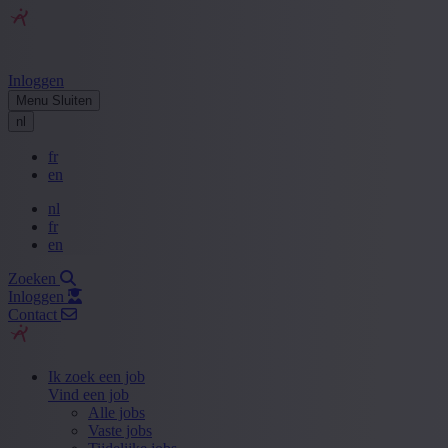
Inloggen
Menu
Sluiten
nl
fr
en
nl
fr
en
Zoeken
Inloggen
Contact
Ik zoek een job
Vind een job
Alle jobs
Vaste jobs