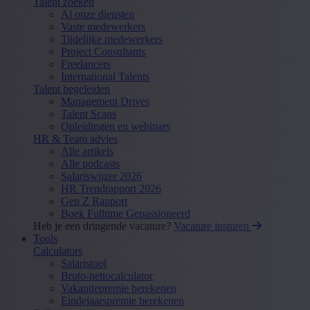
Talent zoeken
Al onze diensten
Vaste medewerkers
Tijdelijke medewerkers
Project Consultants
Freelancers
International Talents
Talent begeleiden
Management Drives
Talent Scans
Opleidingen en webinars
HR & Team advies
Alle artikels
Alle podcasts
Salariswijzer 2026
HR Trendrapport 2026
Gen Z Rapport
Boek Fulltime Gepassioneerd
Heb je een dringende vacature?
Vacature insturen
Tools
Calculators
Salaristool
Bruto-nettocalculator
Vakantiepremie berekenen
Eindejaarspremie berekenen