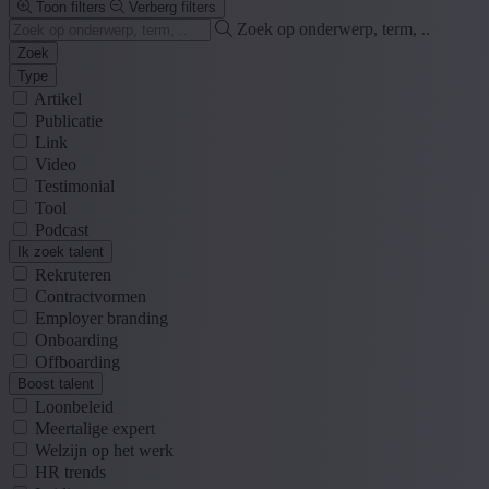
Toon filters
Verberg filters
Zoek op onderwerp, term, ..
Zoek
Type
Artikel
Publicatie
Link
Video
Testimonial
Tool
Podcast
Ik zoek talent
Rekruteren
Contractvormen
Employer branding
Onboarding
Offboarding
Boost talent
Loonbeleid
Meertalige expert
Welzijn op het werk
HR trends