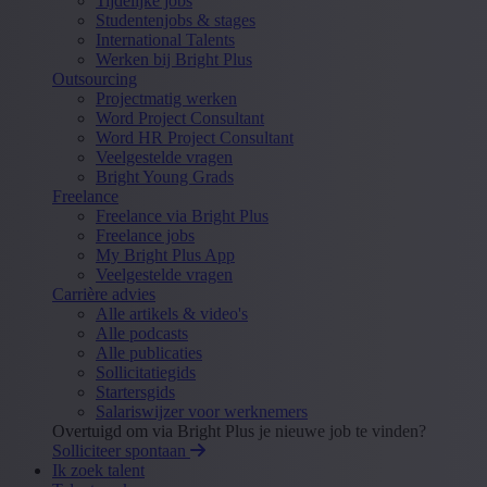
Tijdelijke jobs
Studentenjobs & stages
International Talents
Werken bij Bright Plus
Outsourcing
Projectmatig werken
Word Project Consultant
Word HR Project Consultant
Veelgestelde vragen
Bright Young Grads
Freelance
Freelance via Bright Plus
Freelance jobs
My Bright Plus App
Veelgestelde vragen
Carrière advies
Alle artikels & video's
Alle podcasts
Alle publicaties
Sollicitatiegids
Startersgids
Salariswijzer voor werknemers
Overtuigd om via Bright Plus je nieuwe job te vinden?
Solliciteer spontaan
Ik zoek talent