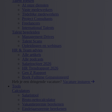
Talent zoeken
Al onze diensten
Vaste medewerkers
Tijdelijke medewerkers
Project Consultants
Freelancers
International Talents
Talent begeleiden
Management Drives
Talent Scans
Opleidingen en webinars
HR & Team advies
Alle artikels
Alle podcasts
Salariswijzer 2026
HR Trendrapport 2026
Gen Z Rapport
Boek Fulltime Gepassioneerd
Heb je een dringende vacature?
Vacature insturen
Tools
Calculators
Salaristool
Bruto-nettocalculator
Vakantiepremie berekenen
Eindejaarspremie berekenen