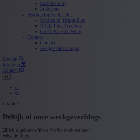
Sustainability
In de pers
Werken bij Bright Plus
Werken bij Bright Plus
Bright Plus Academy
Great Place To Work
Contact
Contact
Veelgestelde vragen
Zoeken
Inloggen
Contact
nl
fr
en
Loading...
Loading...
Bekijk al onze werkgeverblogs
Mijn gekozen filters
Verfijn zoekresultaat
Wis alle filters