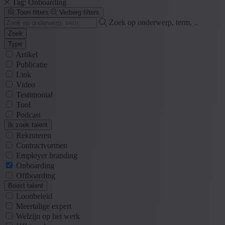
Tag: Onboarding
Toon filters
Verberg filters
Zoek op onderwerp, term, ..
Zoek
Type
Artikel
Publicatie
Link
Video
Testimonial
Tool
Podcast
Ik zoek talent
Rekruteren
Contractvormen
Employer branding
Onboarding
Offboarding
Boost talent
Loonbeleid
Meertalige expert
Welzijn op het werk