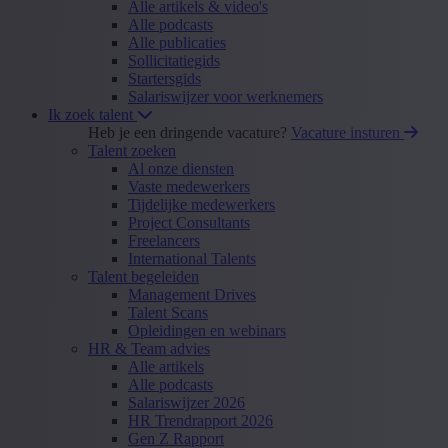
Alle artikels & video's
Alle podcasts
Alle publicaties
Sollicitatiegids
Startersgids
Salariswijzer voor werknemers
Ik zoek talent
Heb je een dringende vacature?
Vacature insturen
Talent zoeken
Al onze diensten
Vaste medewerkers
Tijdelijke medewerkers
Project Consultants
Freelancers
International Talents
Talent begeleiden
Management Drives
Talent Scans
Opleidingen en webinars
HR & Team advies
Alle artikels
Alle podcasts
Salariswijzer 2026
HR Trendrapport 2026
Gen Z Rapport