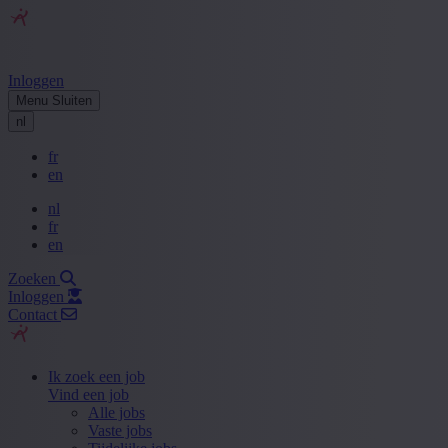
Inloggen
Menu
Sluiten
nl
fr
en
nl
fr
en
Zoeken
Inloggen
Contact
Ik zoek een job
Vind een job
Alle jobs
Vaste jobs