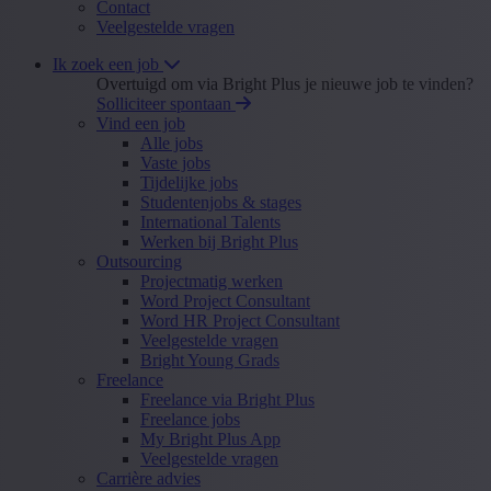
Contact
Veelgestelde vragen
Ik zoek een job
Overtuigd om via Bright Plus je nieuwe job te vinden?
Solliciteer spontaan
Vind een job
Alle jobs
Vaste jobs
Tijdelijke jobs
Studentenjobs & stages
International Talents
Werken bij Bright Plus
Outsourcing
Projectmatig werken
Word Project Consultant
Word HR Project Consultant
Veelgestelde vragen
Bright Young Grads
Freelance
Freelance via Bright Plus
Freelance jobs
My Bright Plus App
Veelgestelde vragen
Carrière advies