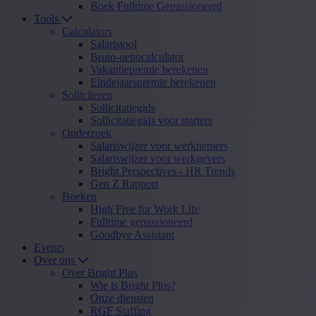
Boek Fulltime Gepassioneerd
Tools
Calculators
Salaristool
Bruto-nettocalculator
Vakantiepremie berekenen
Eindejaarspremie berekenen
Solliciteren
Sollicitatiegids
Sollicitatiegids voor starters
Onderzoek
Salariswijzer voor werknemers
Salariswijzer voor werkgevers
Bright Perspectives - HR Trends
Gen Z Rapport
Boeken
High Five for Work Life
Fulltime gepassioneerd
Goodbye Assistant
Events
Over ons
Over Bright Plus
Wie is Bright Plus?
Onze diensten
RGF Staffing