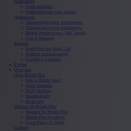
Solliciteren
Sollicitatiegids
Sollicitatiegids voor starters
Onderzoek
Salariswijzer voor werknemers
Salariswijzer voor werkgevers
Bright Perspectives - HR Trends
Gen Z Rapport
Boeken
High Five for Work Life
Fulltime gepassioneerd
Goodbye Assistant
Events
Over ons
Over Bright Plus
Wie is Bright Plus?
Onze diensten
RGF Staffing
Sustainability
In de pers
Werken bij Bright Plus
Werken bij Bright Plus
Bright Plus Academy
Great Place To Work
Contact