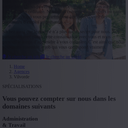
Vous êtes à la recherche du job idéal dans la région de Vilvorde ? Ça
tombe bien ! Nous pouvons vous aider, mais… ne vous attendez pas
à un recruteur ordinaire. Nous vous conseillerons toujours en toute
franchise, ce qui vous permettra peut-être de découvrir des
possibilités d’emploi surprenantes.
Sachez aussi que le marché n’a plus aucun secret pour nous. Nous
partageons avec plaisir cette connaissance avec vous et nous
prenons le temps d’apprendre à vous connaître. C’est ainsi que nous
trouverons ensemble le job qui vous correspond vraiment.
Je cherche un job
Je cherche un talent
Home
Agences
Vilvorde
SPÉCIALISATIONS
Vous pouvez compter sur nous dans les
domaines suivants
Administration
& Travail