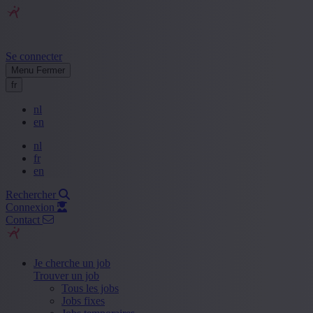
Se connecter
Menu
Fermer
fr
nl
en
nl
fr
en
Rechercher
Connexion
Contact
Je cherche un job
Trouver un job
Tous les jobs
Jobs fixes