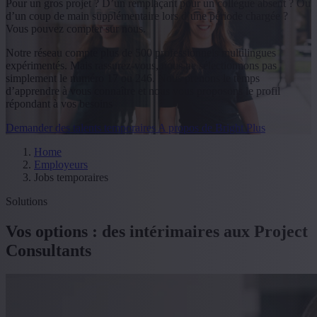
Pour un gros projet ? D’un remplaçant pour un collègue absent ? Ou
d’un coup de main supplémentaire lors d’une période chargée ?
Vous pouvez compter sur nous.
Notre réseau compte plus de 500 professionnels multilingues
expérimentés. Mais rassurez-vous, nous ne sélectionnons pas
simplement le numéro 17 ou 246. Nous prenons le temps
d’apprendre à vous connaître et nous vous proposons le profil
répondant à vos besoins
Demander des talents temporaires
A propos de Bright Plus
Home
Employeurs
Jobs temporaires
Solutions
Vos options : des intérimaires aux Project
Consultants