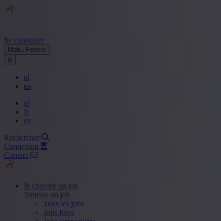
Se connecter
Menu
Fermer
fr
nl
en
nl
fr
en
Rechercher
Connexion
Contact
Je cherche un job
Trouver un job
Tous les jobs
Jobs fixes