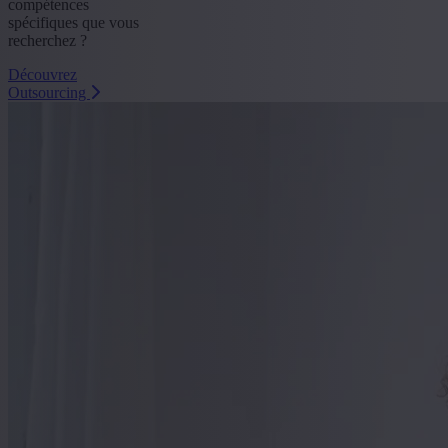
compétences
spécifiques que vous
recherchez ?
Découvrez
Outsourcing