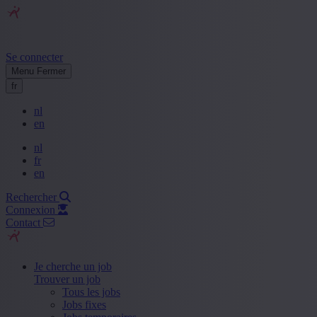
Se connecter
Menu
Fermer
fr
nl
en
nl
fr
en
Rechercher
Connexion
Contact
Je cherche un job
Trouver un job
Tous les jobs
Jobs fixes