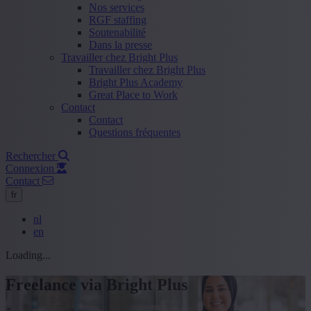
Nos services
RGF staffing
Soutenabilité
Dans la presse
Travailler chez Bright Plus
Travailler chez Bright Plus
Bright Plus Academy
Great Place to Work
Contact
Contact
Questions fréquentes
Rechercher
Connexion
Contact
fr
nl
en
Loading...
Freelance via Bright Plus