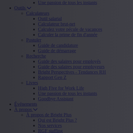
Une passion de tous les instants
Outils
Calculateurs
Outil salarial
Calculateur brut-net
Calculez votre pécule de vacances
Calculer la prime de fin d'année
Postuler
Guide de candidature
Guide de démarrage
Recherche
Guide des salaires pour employés
Guide des salaires pour employeurs
Bright Perspectives - Tendances RH
Rapport Gen Z
Livres
High Five for Work Life
Une passion de tous les instants
Goodbye Assistant
Événements
À propos
À propos de Bright Plus
Qui est Bright Plus ?
Nos services
RGF staffing