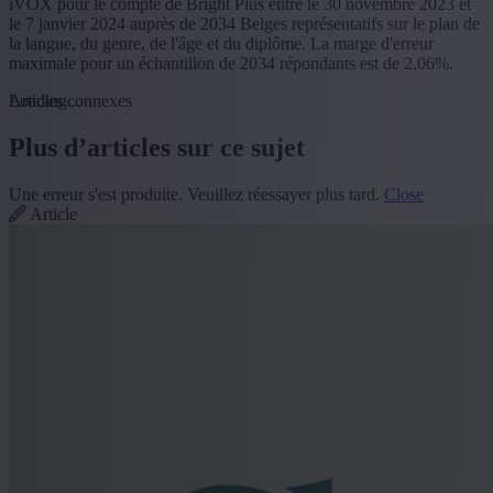
iVOX pour le compte de Bright Plus entre le 30 novembre 2023 et
le 7 janvier 2024 auprès de 2034 Belges représentatifs sur le plan de
la langue, du genre, de l'âge et du diplôme. La marge d'erreur
maximale pour un échantillon de 2034 répondants est de 2,06%.
Loading...
Articles connexes
Plus d’articles sur ce sujet
Une erreur s'est produite. Veuillez réessayer plus tard.
Close
Article