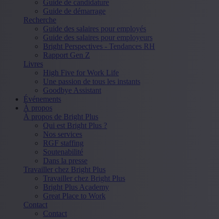
Guide de candidature
Guide de démarrage
Recherche
Guide des salaires pour employés
Guide des salaires pour employeurs
Bright Perspectives - Tendances RH
Rapport Gen Z
Livres
High Five for Work Life
Une passion de tous les instants
Goodbye Assistant
Événements
À propos
À propos de Bright Plus
Qui est Bright Plus ?
Nos services
RGF staffing
Soutenabilité
Dans la presse
Travailler chez Bright Plus
Travailler chez Bright Plus
Bright Plus Academy
Great Place to Work
Contact
Contact