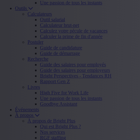
Une passion de tous les instants
Outils
Calculateurs
Outil salarial
Calculateur brut-net
Calculez votre pécule de vacances
Calculer la prime de fin d'année
Postuler
Guide de candidature
Guide de démarrage
Recherche
Guide des salaires pour employés
Guide des salaires pour employeurs
Bright Perspectives - Tendances RH
Rapport Gen Z
Livres
High Five for Work Life
Une passion de tous les instants
Goodbye Assistant
Événements
À propos
À propos de Bright Plus
Qui est Bright Plus ?
Nos services
RGF staffing