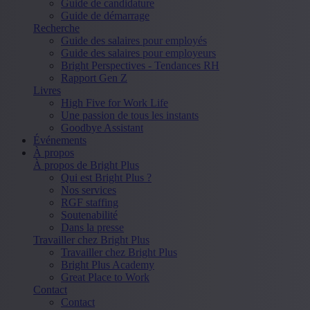
Guide de candidature
Guide de démarrage
Recherche
Guide des salaires pour employés
Guide des salaires pour employeurs
Bright Perspectives - Tendances RH
Rapport Gen Z
Livres
High Five for Work Life
Une passion de tous les instants
Goodbye Assistant
Événements
À propos
À propos de Bright Plus
Qui est Bright Plus ?
Nos services
RGF staffing
Soutenabilité
Dans la presse
Travailler chez Bright Plus
Travailler chez Bright Plus
Bright Plus Academy
Great Place to Work
Contact
Contact