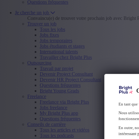
Questions fréquentes
Je cherche un job
Convaincu(e) de trouver votre prochain job avec Bright 
Trouver un job
Tous les jobs
Jobs fixes
Jobs temporaires
Jobs étudiants et stages
International talents
Travailler chez Bright Plus
Outsourcing
Travail par projet
Devenir Project Consultant
Devenir HR Project Consultant
Questions fréquentes
C
Bright Young Grads
Freelance
Freelance via Bright Plus
En tant que 
Jobs freelance
My Bright Plus app
Nous utiliso
Questions fréquentes
fonctionnem
Conseils de carrière
En outre, no
Tous les articles et vidéos
intéressant 
Tous les podcasts