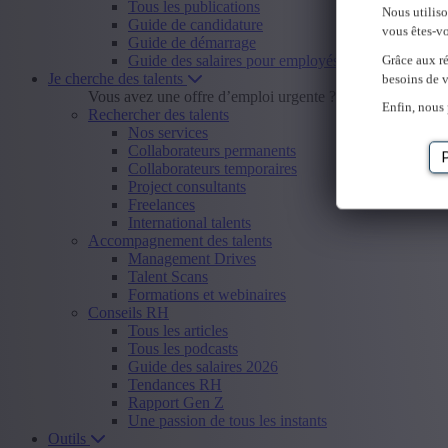
Tous les publications
Nous utilis
Guide de candidature
vous êtes-vo
Guide de démarrage
Guide des salaires pour employés
Grâce aux ré
Je cherche des talents
besoins de v
Vous avez une offre d’emploi urgente ?
Envoyer offre d
Enfin, nous 
Rechercher des talents
Nos services
Collaborateurs permanents
Collaborateurs temporaires
Project consultants
Freelances
International talents
Accompagnement des talents
Management Drives
Talent Scans
Formations et webinaires
Conseils RH
Tous les articles
Tous les podcasts
Guide des salaires 2026
Tendances RH
Rapport Gen Z
Une passion de tous les instants
Outils