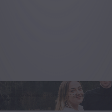
 ce cas, tu dois être impatient·e de trouver un premier emploi varié, o
 de te lancer ?