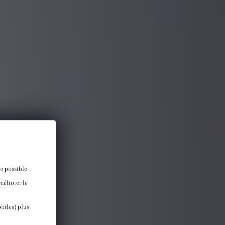
e possible.
méliorer le
biles) plus