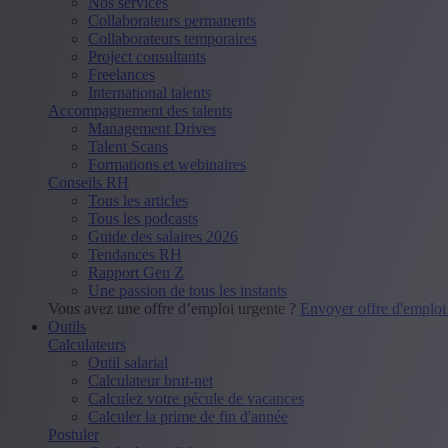
Nos services
Collaborateurs permanents
Collaborateurs temporaires
Project consultants
Freelances
International talents
Accompagnement des talents
Management Drives
Talent Scans
Formations et webinaires
Conseils RH
Tous les articles
Tous les podcasts
Guide des salaires 2026
Tendances RH
Rapport Gen Z
Une passion de tous les instants
Vous avez une offre d’emploi urgente ?
Envoyer offre d'emplo
Outils
Calculateurs
Outil salarial
Calculateur brut-net
Calculez votre pécule de vacances
Calculer la prime de fin d'année
Postuler