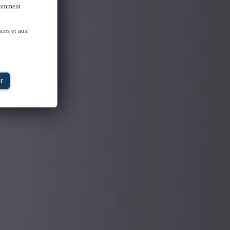
 Comment
nces et aux
r