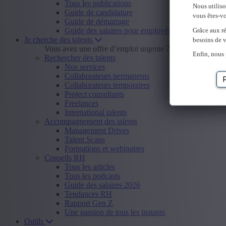
Tous les publications
Nous utilis
Guide de candidature
vous êtes-vo
Guide de démarrage
Guide des salaires pour employés
Grâce aux ré
Je cherche des talents
besoins de v
Vous avez une offre d’emploi urgente ?
Envoyer offre d
Enfin, nous 
Rechercher des talents
Nos services
Collaborateurs permanents
Collaborateurs temporaires
Project consultants
Freelances
International talents
Accompagnement des talents
Management Drives
Talent Scans
Formations et webinaires
Conseils RH
Tous les articles
Tous les podcasts
Guide des salaires 2026
Tendances RH
Rapport Gen Z
Une passion de tous les instants
Outils