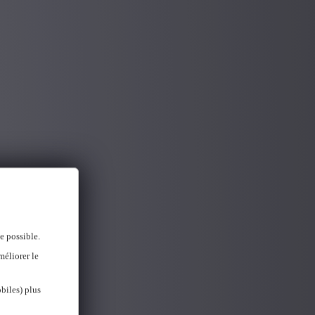
e possible.
méliorer le
biles) plus