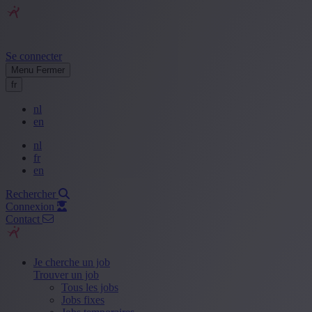
Se connecter
Menu
Fermer
fr
nl
en
nl
fr
en
Rechercher
Connexion
Contact
Je cherche un job
Trouver un job
Tous les jobs
Jobs fixes