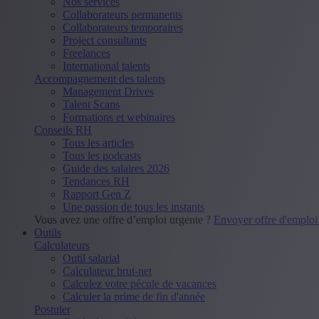
Nos services
Collaborateurs permanents
Collaborateurs temporaires
Project consultants
Freelances
International talents
Accompagnement des talents
Management Drives
Talent Scans
Formations et webinaires
Conseils RH
Tous les articles
Tous les podcasts
Guide des salaires 2026
Tendances RH
Rapport Gen Z
Une passion de tous les instants
Vous avez une offre d’emploi urgente ?
Envoyer offre d'emplo
Outils
Calculateurs
Outil salarial
Calculateur brut-net
Calculez votre pécule de vacances
Calculer la prime de fin d'année
Postuler