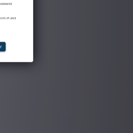
 Comment
nces et aux
r