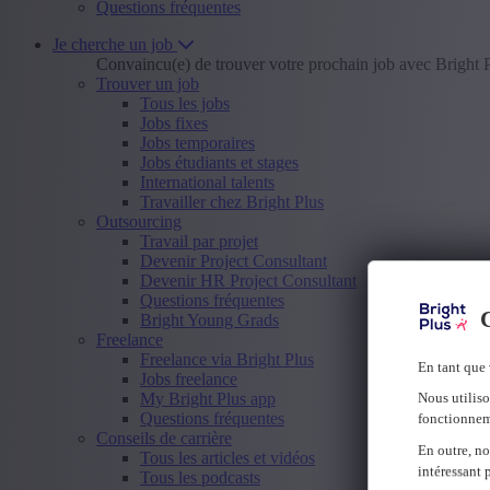
Questions fréquentes
Je cherche un job
Convaincu(e) de trouver votre prochain job avec Bright 
Trouver un job
Tous les jobs
Jobs fixes
Jobs temporaires
Jobs étudiants et stages
International talents
Travailler chez Bright Plus
Outsourcing
Travail par projet
Devenir Project Consultant
Devenir HR Project Consultant
Questions fréquentes
C
Bright Young Grads
Freelance
Freelance via Bright Plus
En tant que 
Jobs freelance
My Bright Plus app
Nous utiliso
Questions fréquentes
fonctionnem
Conseils de carrière
En outre, no
Tous les articles et vidéos
intéressant 
Tous les podcasts