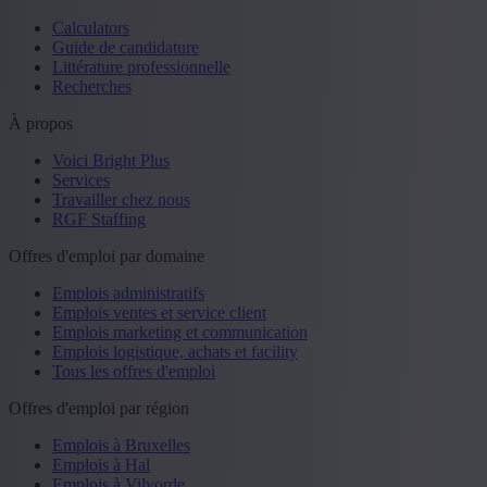
Calculators
Guide de candidature
Littérature professionnelle
Recherches
À propos
Voici Bright Plus
Services
Travailler chez nous
RGF Staffing
Offres d'emploi par domaine
Emplois administratifs
Emplois ventes et service client
Emplois marketing et communication
Emplois logistique, achats et facility
Tous les offres d'emploi
Offres d'emploi par région
Emplois à Bruxelles
Emplois à Hal
Emplois à Vilvorde