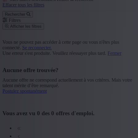
Effacer tous les filtres
Rechercher
Filtres
Afficher les filtres
Code postal ou commune
Vous ne pouvez pas accéder à cette page ou vous n'êtes plus
connecté.
Se reconnecter.
Rechercher
Une erreur s'est produite. Veuillez réessayer plus tard.
Fermer
Groupe de fonction
Aucune offre trouvée?
+ Montrer plus
- Montrer moins
Aucune offre ne correspond actuellement à vos critères. Mais votre
Province
talent mérite d’être remarqué.
Postulez spontanément
+ Montrer plus
- Montrer moins
Secteur
Vous avez vu
0
des
0
offres d'emploi.
+ Montrer plus
- Montrer moins
Formation