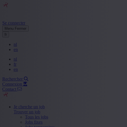
Se connecter
Menu
Fermer
fr
nl
en
nl
fr
en
Rechercher
Connexion
Contact
Je cherche un job
Trouver un job
Tous les jobs
Jobs fixes