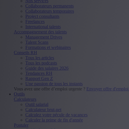
Nos services
Collaborateurs permanents
Collaborateurs temporaires
Project consultants
Freelances
International talents
Accompagnement des talents
Management Drives
Talent Scans
Formations et webinaires
Conseils RH
Tous les articles
Tous les podcasts
Guide des salaires 2026
Tendances RH
Rapport Gen Z
Une passion de tous les instants
Vous avez une offre d’emploi urgente ?
Envoyer offre d'emplo
Outils
Calculateurs
Outil salarial
Calculateur brut-net
Calculez votre pécule de vacances
Calculer la prime de fin d'année
Postuler