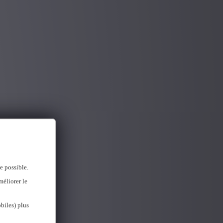
e possible.
méliorer le
biles) plus