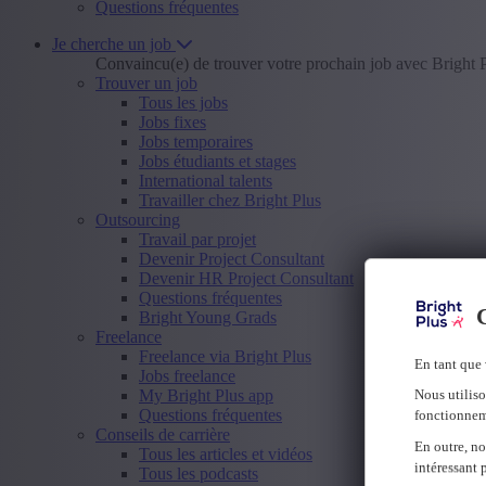
Questions fréquentes
Je cherche un job
Convaincu(e) de trouver votre prochain job avec Bright 
Trouver un job
Tous les jobs
Jobs fixes
Jobs temporaires
Jobs étudiants et stages
International talents
Travailler chez Bright Plus
Outsourcing
Travail par projet
Devenir Project Consultant
Devenir HR Project Consultant
Questions fréquentes
C
Bright Young Grads
Freelance
Freelance via Bright Plus
En tant que 
Jobs freelance
My Bright Plus app
Nous utiliso
Questions fréquentes
fonctionnem
Conseils de carrière
En outre, no
Tous les articles et vidéos
intéressant 
Tous les podcasts