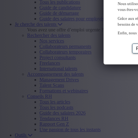
Tous les publications
Nous utilis
Guide de candidature
vous êtes-vo
Guide de démarrage
Guide des salaires pour employés
Grâce aux ré
Je cherche des talents
besoins de v
Vous avez une offre d’emploi urgente ?
Envoyer offre d
Enfin, nous 
Rechercher des talents
Nos services
Collaborateurs permanents
Collaborateurs temporaires
Project consultants
Freelances
International talents
Accompagnement des talents
Management Drives
Talent Scans
Formations et webinaires
Conseils RH
Tous les articles
Tous les podcasts
Guide des salaires 2026
Tendances RH
Rapport Gen Z
Une passion de tous les instants
Outils