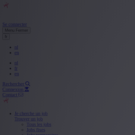
Se connecter
Menu
Fermer
fr
nl
en
nl
fr
en
Rechercher
Connexion
Contact
Je cherche un job
Trouver un job
Tous les jobs
Jobs fixes