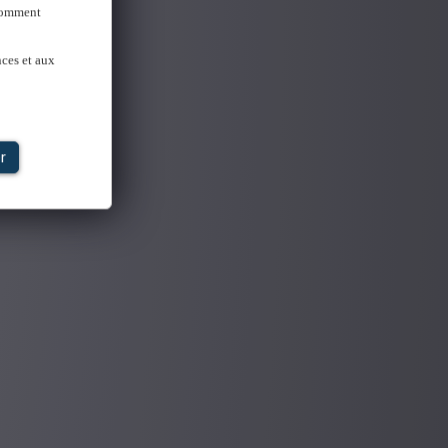
 Comment
nces et aux
r