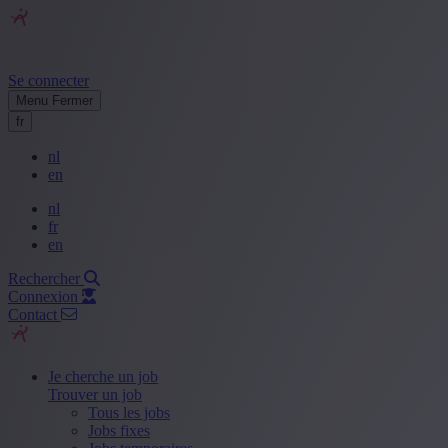
Se connecter
Menu
Fermer
fr
nl
en
nl
fr
en
Rechercher
Connexion
Contact
Je cherche un job
Trouver un job
Tous les jobs
Jobs fixes