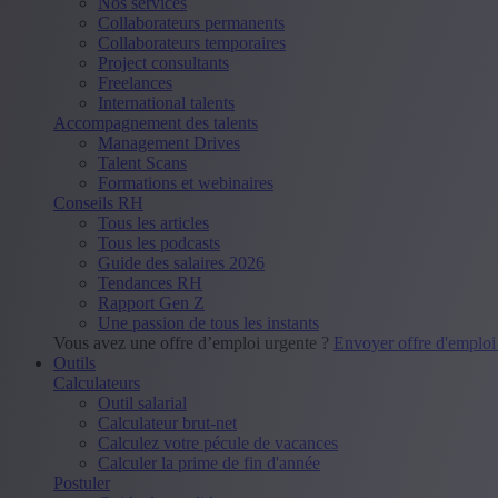
Nos services
Collaborateurs permanents
Collaborateurs temporaires
Project consultants
Freelances
International talents
Accompagnement des talents
Management Drives
Talent Scans
Formations et webinaires
Conseils RH
Tous les articles
Tous les podcasts
Guide des salaires 2026
Tendances RH
Rapport Gen Z
Une passion de tous les instants
Vous avez une offre d’emploi urgente ?
Envoyer offre d'emplo
Outils
Calculateurs
Outil salarial
Calculateur brut-net
Calculez votre pécule de vacances
Calculer la prime de fin d'année
Postuler