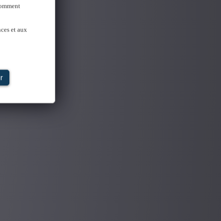
 Comment
nces et aux
r