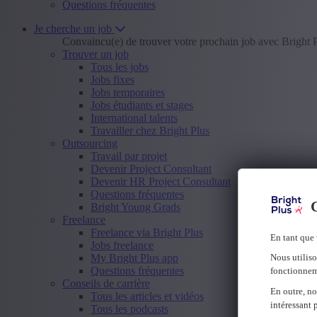
Questions fréquentes
Je cherche un job
Convaincu(e) de trouver votre prochain job avec Bright 
Trouver un job
Tous les jobs
Jobs fixes
Jobs temporaires
Jobs étudiants et stages
International talents
Travailler chez Bright Plus
Outsourcing
Travail par projet
Devenir Project Consultant
Devenir HR Project Consultant
Questions fréquentes
C
Bright Young Grads
Freelance
Freelance via Bright Plus
En tant que 
Jobs freelance
My Bright Plus app
Nous utiliso
Questions fréquentes
fonctionnem
Conseils de carrière
En outre, no
Tous les articles et vidéos
intéressant 
Tous les podcasts