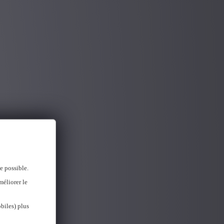
e possible.
méliorer le
biles) plus