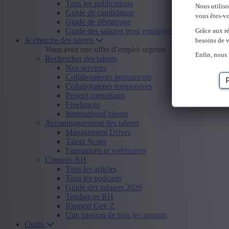
Tous les publications
Nous utilis
Guide de candidature
vous êtes-vo
Guide de démarrage
Guide des salaires pour employés
Grâce aux ré
Je cherche des talents
besoins de v
Vous avez une offre d’emploi urgente ?
Envoyer offre d
Enfin, nous 
Rechercher des talents
Nos services
Collaborateurs permanents
Collaborateurs temporaires
Project consultants
Freelances
International talents
Accompagnement des talents
Management Drives
Talent Scans
Formations et webinaires
Conseils RH
Tous les articles
Tous les podcasts
Guide des salaires 2026
Tendances RH
Rapport Gen Z
Une passion de tous les instants
Outils