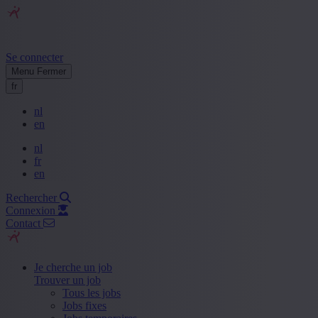
Se connecter
Menu
Fermer
fr
nl
en
nl
fr
en
Rechercher
Connexion
Contact
Je cherche un job
Trouver un job
Tous les jobs
Jobs fixes