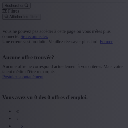
Rechercher
Filtres
Afficher les filtres
Code postal ou commune
Vous ne pouvez pas accéder à cette page ou vous n'êtes plus
connecté.
Se reconnecter.
Rechercher
Une erreur s'est produite. Veuillez réessayer plus tard.
Fermer
Groupe de fonction
Aucune offre trouvée?
+ Montrer plus
- Montrer moins
Aucune offre ne correspond actuellement à vos critères. Mais votre
Province
talent mérite d’être remarqué.
Postulez spontanément
+ Montrer plus
- Montrer moins
Secteur
Vous avez vu
0
des
0
offres d'emploi.
+ Montrer plus
- Montrer moins
Formation
+ Montrer plus
- Montrer moins
Type de contrat