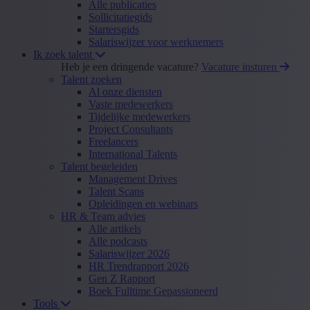
Alle publicaties
Sollicitatiegids
Startersgids
Salariswijzer voor werknemers
Ik zoek talent
Heb je een dringende vacature?
Vacature insturen
Talent zoeken
Al onze diensten
Vaste medewerkers
Tijdelijke medewerkers
Project Consultants
Freelancers
International Talents
Talent begeleiden
Management Drives
Talent Scans
Opleidingen en webinars
HR & Team advies
Alle artikels
Alle podcasts
Salariswijzer 2026
HR Trendrapport 2026
Gen Z Rapport
Boek Fulltime Gepassioneerd
Tools