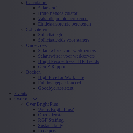
Calculators
Salaristool
Bruto-nettocalculator
Vakantiepremie berekenen
Eindejaarspremie berekenen
Solliciteren
Sollicitatiegids
Sollicitatiegids voor starters
Onderzoek
Salariswijzer voor werknemers
Salariswijzer voor werkgevers
Bright Perspectives - HR Trends
Gen Z Rapport
Boeken
High Five for Work Life
Fulltime gepassioneerd
Goodbye Assistant
Events
Over ons
Over Bright Plus
Wie is Bright Plus?
Onze diensten
RGF Staffing
Sustainability
In de pers