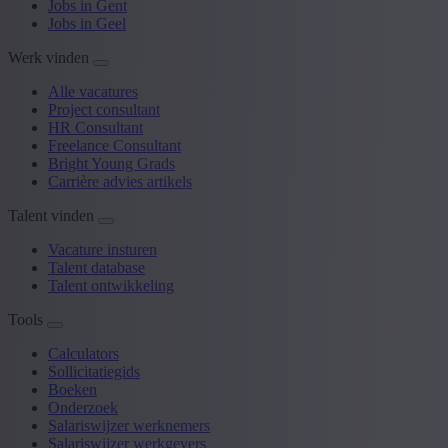
Jobs in Gent
Jobs in Geel
Werk vinden
Alle vacatures
Project consultant
HR Consultant
Freelance Consultant
Bright Young Grads
Carrière advies artikels
Talent vinden
Vacature insturen
Talent database
Talent ontwikkeling
Tools
Calculators
Sollicitatiegids
Boeken
Onderzoek
Salariswijzer werknemers
Salariswijzer werkgevers