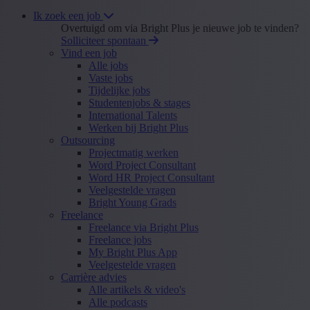
Ik zoek een job
Overtuigd om via Bright Plus je nieuwe job te vinden?
Solliciteer spontaan
Vind een job
Alle jobs
Vaste jobs
Tijdelijke jobs
Studentenjobs & stages
International Talents
Werken bij Bright Plus
Outsourcing
Projectmatig werken
Word Project Consultant
Word HR Project Consultant
Veelgestelde vragen
Bright Young Grads
Freelance
Freelance via Bright Plus
Freelance jobs
My Bright Plus App
Veelgestelde vragen
Carrière advies
Alle artikels & video's
Alle podcasts