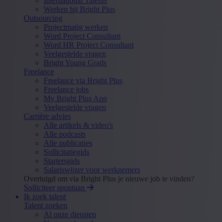
International Talents
Werken bij Bright Plus
Outsourcing
Projectmatig werken
Word Project Consultant
Word HR Project Consultant
Veelgestelde vragen
Bright Young Grads
Freelance
Freelance via Bright Plus
Freelance jobs
My Bright Plus App
Veelgestelde vragen
Carrière advies
Alle artikels & video's
Alle podcasts
Alle publicaties
Sollicitatiegids
Startersgids
Salariswijzer voor werknemers
Overtuigd om via Bright Plus je nieuwe job te vinden?
Solliciteer spontaan
Ik zoek talent
Talent zoeken
Al onze diensten