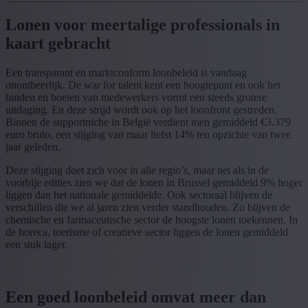
Lonen voor meertalige professionals in
kaart gebracht
Een transparant en marktconform loonbeleid is vandaag
onontbeerlijk. De war for talent kent een hoogtepunt en ook het
binden en boeien van medewerkers vormt een steeds grotere
uitdaging. En deze strijd wordt ook op het loonfront gestreden.
Binnen de supportniche in België verdient men gemiddeld €3.379
euro bruto, een stijging van maar liefst 14% ten opzichte van twee
jaar geleden.
Deze stijging doet zich voor in alle regio’s, maar net als in de
voorbije edities zien we dat de lonen in Brussel gemiddeld 9% hoger
liggen dan het nationale gemiddelde. Ook sectoraal blijven de
verschillen die we al jaren zien verder standhouden. Zo blijven de
chemische en farmaceutische sector de hoogste lonen toekennen. In
de horeca, toerisme of creatieve sector liggen de lonen gemiddeld
een stuk lager.
Een goed loonbeleid omvat meer dan