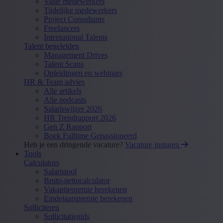
Vaste medewerkers
Tijdelijke medewerkers
Project Consultants
Freelancers
International Talents
Talent begeleiden
Management Drives
Talent Scans
Opleidingen en webinars
HR & Team advies
Alle artikels
Alle podcasts
Salariswijzer 2026
HR Trendrapport 2026
Gen Z Rapport
Boek Fulltime Gepassioneerd
Heb je een dringende vacature?
Vacature insturen
Tools
Calculators
Salaristool
Bruto-nettocalculator
Vakantiepremie berekenen
Eindejaarspremie berekenen
Solliciteren
Sollicitatiegids