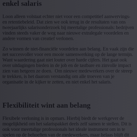
enkel salaris
Loon alleen volstaat echter niet voor een competitief aanwervings-
en retentiebeleid. Dat zien we ook terug in de resultaten van ons
tweejaarlijks salarisonderzoek bij meertalige professionals: bedrijven
vinden steeds vaker de weg naar nieuwe extralegale voordelen en
andere vormen van creatief verlonen.
Zo winnen de niet-financiële voordelen aan belang. En vaak zijn die
net succesvoller voor een mooie samenwerking op de lange termijn.
Want waardering gaat niet louter over harde cijfers. Het gaat ook
over uitdagingen bieden in de job en de tastbare en zinvolle impact
zien van hetgeen ze doen. Om nieuwe medewerkers over de streep
te trekken, is het daarom verstandig om alle troeven van je
organisatie in de kijker te zetten, en niet enkel het salaris.
Flexibiliteit wint aan belang
Flexibele verloning is in opmars. Hierbij biedt de werkgever de
mogelijkheid om het salarispakket deels zelf samen te stellen. Dit is
ook voor meertalige professionals het ideale instrument om in te
spelen op de behoeften van de medewerkers, maar helaas blijft dit