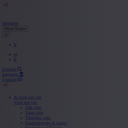
Inloggen
Menu
Sluiten
nl
fr
nl
fr
Zoeken
Inloggen
Contact
Ik zoek een job
Vind een job
Alle jobs
Vaste jobs
Tijdelijke jobs
Studentenjobs & stages