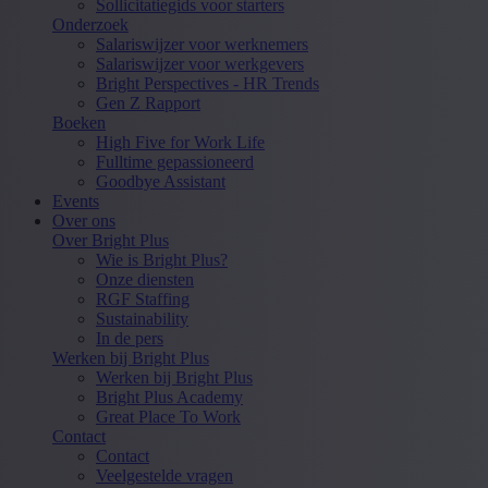
Sollicitatiegids voor starters
Onderzoek
Salariswijzer voor werknemers
Salariswijzer voor werkgevers
Bright Perspectives - HR Trends
Gen Z Rapport
Boeken
High Five for Work Life
Fulltime gepassioneerd
Goodbye Assistant
Events
Over ons
Over Bright Plus
Wie is Bright Plus?
Onze diensten
RGF Staffing
Sustainability
In de pers
Werken bij Bright Plus
Werken bij Bright Plus
Bright Plus Academy
Great Place To Work
Contact
Contact
Veelgestelde vragen