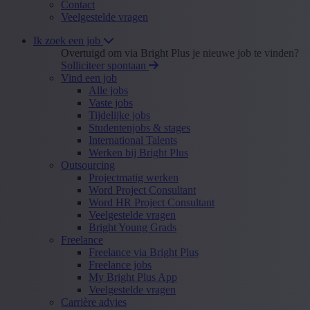
Contact
Veelgestelde vragen
Ik zoek een job
Overtuigd om via Bright Plus je nieuwe job te vinden?
Solliciteer spontaan
Vind een job
Alle jobs
Vaste jobs
Tijdelijke jobs
Studentenjobs & stages
International Talents
Werken bij Bright Plus
Outsourcing
Projectmatig werken
Word Project Consultant
Word HR Project Consultant
Veelgestelde vragen
Bright Young Grads
Freelance
Freelance via Bright Plus
Freelance jobs
My Bright Plus App
Veelgestelde vragen
Carrière advies