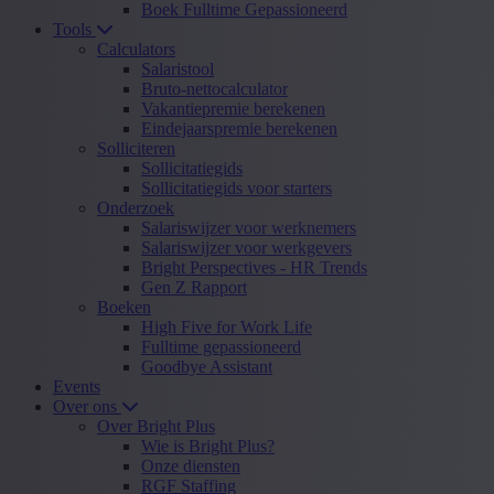
Boek Fulltime Gepassioneerd
Tools
Calculators
Salaristool
Bruto-nettocalculator
Vakantiepremie berekenen
Eindejaarspremie berekenen
Solliciteren
Sollicitatiegids
Sollicitatiegids voor starters
Onderzoek
Salariswijzer voor werknemers
Salariswijzer voor werkgevers
Bright Perspectives - HR Trends
Gen Z Rapport
Boeken
High Five for Work Life
Fulltime gepassioneerd
Goodbye Assistant
Events
Over ons
Over Bright Plus
Wie is Bright Plus?
Onze diensten
RGF Staffing