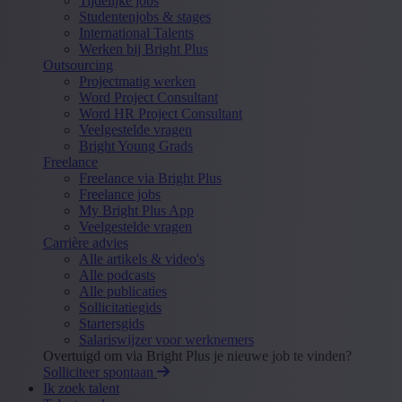
Tijdelijke jobs
Studentenjobs & stages
International Talents
Werken bij Bright Plus
Outsourcing
Projectmatig werken
Word Project Consultant
Word HR Project Consultant
Veelgestelde vragen
Bright Young Grads
Freelance
Freelance via Bright Plus
Freelance jobs
My Bright Plus App
Veelgestelde vragen
Carrière advies
Alle artikels & video's
Alle podcasts
Alle publicaties
Sollicitatiegids
Startersgids
Salariswijzer voor werknemers
Overtuigd om via Bright Plus je nieuwe job te vinden?
Solliciteer spontaan
Ik zoek talent