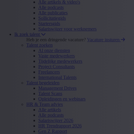
Alle artikels & video's
Alle podcasts
Alle publicaties
Sollicitatiegids
Startersgids
Salariswijzer voor werknemers
Ik zoek talent
Heb je een dringende vacature?
Vacature insturen
Talent zoeken
Al onze diensten
Vaste medewerkers
Tijdelijke medewerkers
Project Consultants
Freelancers
International Talents
Talent begeleiden
Management Drives
Talent Scans
Opleidingen en webinars
HR & Team advies
Alle artikels
Alle podcasts
Salariswijzer 2026
HR Trendrapport 2026
Gen Z Rapport