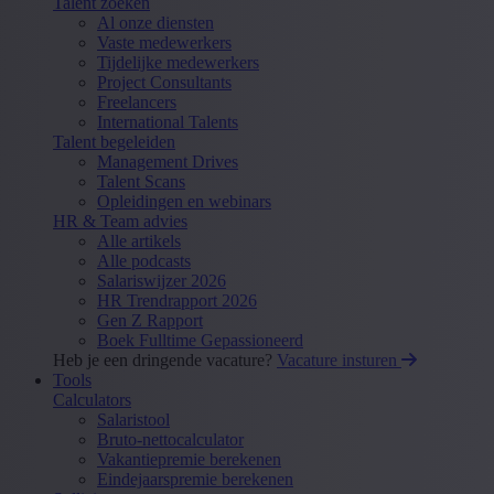
Talent zoeken
Al onze diensten
Vaste medewerkers
Tijdelijke medewerkers
Project Consultants
Freelancers
International Talents
Talent begeleiden
Management Drives
Talent Scans
Opleidingen en webinars
HR & Team advies
Alle artikels
Alle podcasts
Salariswijzer 2026
HR Trendrapport 2026
Gen Z Rapport
Boek Fulltime Gepassioneerd
Heb je een dringende vacature?
Vacature insturen
Tools
Calculators
Salaristool
Bruto-nettocalculator
Vakantiepremie berekenen
Eindejaarspremie berekenen