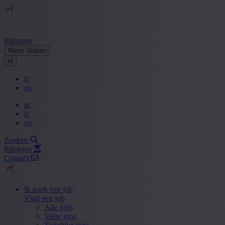
Inloggen
Menu
Sluiten
nl
fr
en
nl
fr
en
Zoeken
Inloggen
Contact
Ik zoek een job
Vind een job
Alle jobs
Vaste jobs