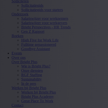
Solliciteren
Sollicitatiegids
Sollicitatiegids voor starters
Onderzoek
Salariswijzer voor werknemers
Salariswijzer voor werkgevers
Bright Perspectives - HR Trends
Gen Z Rapport
Boeken
High Five for Work Life
Fulltime gepassioneerd
Goodbye Assistant
Events
Over ons
Over Bright Plus
Wie is Bright Plus?
Onze diensten
RGF Staffing
Sustainability
In de pers
Werken bij Bright Plus
Werken bij Bright Plus
Bright Plus Academy
Great Place To Work
Contact