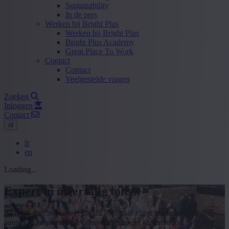
Sustainability
In de pers
Werken bij Bright Plus
Werken bij Bright Plus
Bright Plus Academy
Great Place To Work
Contact
Contact
Veelgestelde vragen
Zoeken
Inloggen
Contact
nl
fr
en
Loading...
Expert in meertalig talent
Al meer dan 30 jaar zet Bright Plus haar expertise en persoonlijke
aanpak in om meertalig talent en bedrijven te verbinden. Niet met