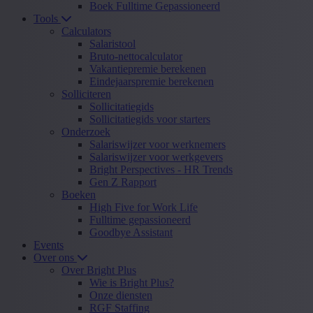
Boek Fulltime Gepassioneerd
Tools
Calculators
Salaristool
Bruto-nettocalculator
Vakantiepremie berekenen
Eindejaarspremie berekenen
Solliciteren
Sollicitatiegids
Sollicitatiegids voor starters
Onderzoek
Salariswijzer voor werknemers
Salariswijzer voor werkgevers
Bright Perspectives - HR Trends
Gen Z Rapport
Boeken
High Five for Work Life
Fulltime gepassioneerd
Goodbye Assistant
Events
Over ons
Over Bright Plus
Wie is Bright Plus?
Onze diensten
RGF Staffing