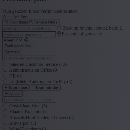
Mijn gekozen filters
Verfijn zoekresultaat
Wis alle filters
Toon filters
Verberg filters
Zoek op functie, jobtitel, bedrijf,...
Postcode of gemeente
Zoek vacatures
Segment
Sales en Customer Service
(12)
Administratie en Office
(9)
HR
(4)
Logistiek, Aankoop en Facility
(3)
+ Toon meer
- Toon minder
Provincie
Oost-Vlaanderen
(5)
Vlaams-Brabant
(5)
Brussels Hoofdstedelijk Gewest
(4)
Antwerpen
(3)
West-Vlaanderen
(3)