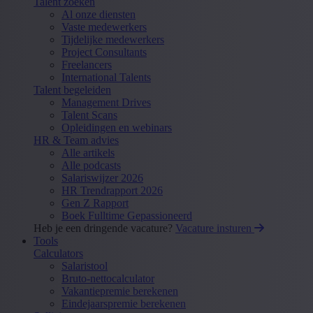
Talent zoeken
Al onze diensten
Vaste medewerkers
Tijdelijke medewerkers
Project Consultants
Freelancers
International Talents
Talent begeleiden
Management Drives
Talent Scans
Opleidingen en webinars
HR & Team advies
Alle artikels
Alle podcasts
Salariswijzer 2026
HR Trendrapport 2026
Gen Z Rapport
Boek Fulltime Gepassioneerd
Heb je een dringende vacature?
Vacature insturen
Tools
Calculators
Salaristool
Bruto-nettocalculator
Vakantiepremie berekenen
Eindejaarspremie berekenen