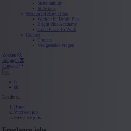
Sustainability
In de pers
Werken bij Bright Plus
Werken bij Bright Plus
Bright Plus Academy
Great Place To Work
Contact
Contact
Veelgestelde vragen
Zoeken
Inloggen
Contact
nl
fr
en
Loading...
Home
Vind een job
Freelance jobs
Freelance jobs