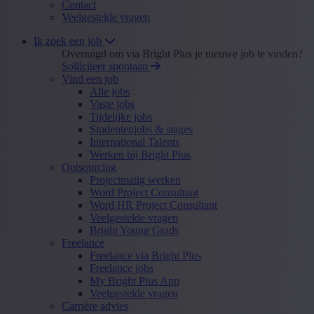
Contact
Veelgestelde vragen
Ik zoek een job
Overtuigd om via Bright Plus je nieuwe job te vinden?
Solliciteer spontaan
Vind een job
Alle jobs
Vaste jobs
Tijdelijke jobs
Studentenjobs & stages
International Talents
Werken bij Bright Plus
Outsourcing
Projectmatig werken
Word Project Consultant
Word HR Project Consultant
Veelgestelde vragen
Bright Young Grads
Freelance
Freelance via Bright Plus
Freelance jobs
My Bright Plus App
Veelgestelde vragen
Carrière advies