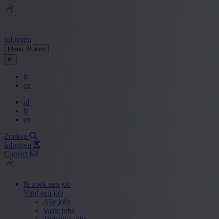
Inloggen
Menu
Sluiten
nl
fr
en
nl
fr
en
Zoeken
Inloggen
Contact
Ik zoek een job
Vind een job
Alle jobs
Vaste jobs