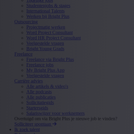
Tijdelijke jobs
Studentenjobs & stages
International Talents
Werken bij Bright Plus
Outsourcing
Projectmatig werken
Word Project Consultant
Word HR Project Consultant
Veelgestelde vragen
Bright Young Grads
Freelance
Freelance via Bright Plus
Freelance jobs
My Bright Plus App
Veelgestelde vragen
Carrière advies
Alle artikels & video's
Alle podcasts
Alle publicaties
Sollicitatiegids
Startersgids
Salariswijzer voor werknemers
Overtuigd om via Bright Plus je nieuwe job te vinden?
Solliciteer spontaan
Ik zoek talent