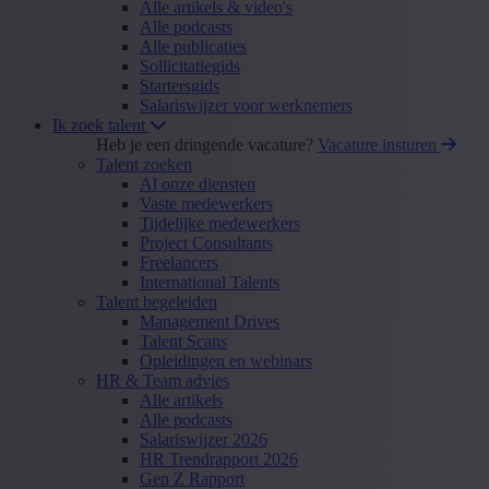
Alle artikels & video's
Alle podcasts
Alle publicaties
Sollicitatiegids
Startersgids
Salariswijzer voor werknemers
Ik zoek talent
Heb je een dringende vacature?
Vacature insturen
Talent zoeken
Al onze diensten
Vaste medewerkers
Tijdelijke medewerkers
Project Consultants
Freelancers
International Talents
Talent begeleiden
Management Drives
Talent Scans
Opleidingen en webinars
HR & Team advies
Alle artikels
Alle podcasts
Salariswijzer 2026
HR Trendrapport 2026
Gen Z Rapport