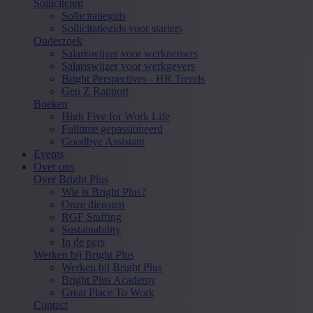
Solliciteren
Sollicitatiegids
Sollicitatiegids voor starters
Onderzoek
Salariswijzer voor werknemers
Salariswijzer voor werkgevers
Bright Perspectives - HR Trends
Gen Z Rapport
Boeken
High Five for Work Life
Fulltime gepassioneerd
Goodbye Assistant
Events
Over ons
Over Bright Plus
Wie is Bright Plus?
Onze diensten
RGF Staffing
Sustainability
In de pers
Werken bij Bright Plus
Werken bij Bright Plus
Bright Plus Academy
Great Place To Work
Contact