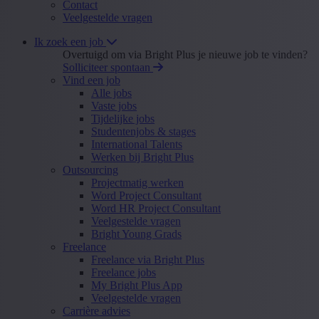
Contact
Veelgestelde vragen
Ik zoek een job
Overtuigd om via Bright Plus je nieuwe job te vinden?
Solliciteer spontaan
Vind een job
Alle jobs
Vaste jobs
Tijdelijke jobs
Studentenjobs & stages
International Talents
Werken bij Bright Plus
Outsourcing
Projectmatig werken
Word Project Consultant
Word HR Project Consultant
Veelgestelde vragen
Bright Young Grads
Freelance
Freelance via Bright Plus
Freelance jobs
My Bright Plus App
Veelgestelde vragen
Carrière advies