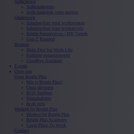
Solliciteren
Sollicitatiegids
Sollicitatiegids voor starters
Onderzoek
Salariswijzer voor werknemers
Salariswijzer voor werkgevers
Bright Perspectives - HR Trends
Gen Z Rapport
Boeken
High Five for Work Life
Fulltime gepassioneerd
Goodbye Assistant
Events
Over ons
Over Bright Plus
Wie is Bright Plus?
Onze diensten
RGF Staffing
Sustainability
In de pers
Werken bij Bright Plus
Werken bij Bright Plus
Bright Plus Academy
Great Place To Work
Contact