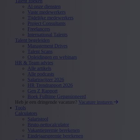
Talent zoeken
Al onze diensten
Vaste medewerkers
Tijdelijke medewerkers
Project Consultants
Freelancers
International Talents
Talent begeleiden
Management Drives
Talent Scans
Opleidingen en webinars
HR & Team advies
Alle artikels
Alle podcasts
Salariswijzer 2026
HR Trendrapport 2026
Gen Z Rapport
Boek Fulltime Gepassioneerd
Heb je een dringende vacature?
Vacature insturen
Tools
Calculators
Salaristool
Bruto-nettocalculator
Vakantiepremie berekenen
Eindejaarspremie berekenen