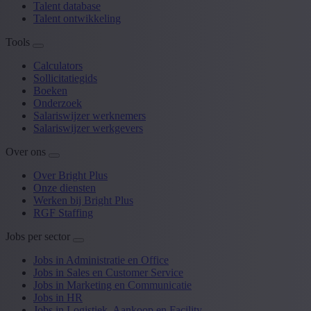
Talent database
Talent ontwikkeling
Tools
Calculators
Sollicitatiegids
Boeken
Onderzoek
Salariswijzer werknemers
Salariswijzer werkgevers
Over ons
Over Bright Plus
Onze diensten
Werken bij Bright Plus
RGF Staffing
Jobs per sector
Jobs in Administratie en Office
Jobs in Sales en Customer Service
Jobs in Marketing en Communicatie
Jobs in HR
Jobs in Logistiek, Aankoop en Facility