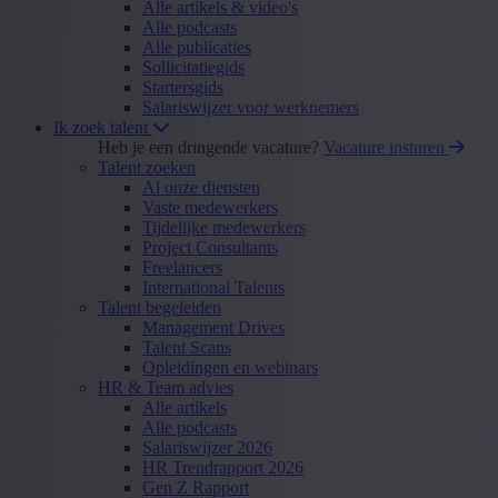
Alle artikels & video's
Alle podcasts
Alle publicaties
Sollicitatiegids
Startersgids
Salariswijzer voor werknemers
Ik zoek talent
Heb je een dringende vacature?
Vacature insturen
Talent zoeken
Al onze diensten
Vaste medewerkers
Tijdelijke medewerkers
Project Consultants
Freelancers
International Talents
Talent begeleiden
Management Drives
Talent Scans
Opleidingen en webinars
HR & Team advies
Alle artikels
Alle podcasts
Salariswijzer 2026
HR Trendrapport 2026
Gen Z Rapport