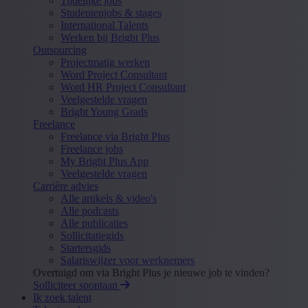
Tijdelijke jobs
Studentenjobs & stages
International Talents
Werken bij Bright Plus
Outsourcing
Projectmatig werken
Word Project Consultant
Word HR Project Consultant
Veelgestelde vragen
Bright Young Grads
Freelance
Freelance via Bright Plus
Freelance jobs
My Bright Plus App
Veelgestelde vragen
Carrière advies
Alle artikels & video's
Alle podcasts
Alle publicaties
Sollicitatiegids
Startersgids
Salariswijzer voor werknemers
Overtuigd om via Bright Plus je nieuwe job te vinden?
Solliciteer spontaan
Ik zoek talent