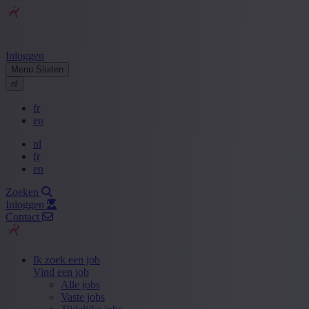
Inloggen
Menu
Sluiten
nl
fr
en
nl
fr
en
Zoeken
Inloggen
Contact
Ik zoek een job
Vind een job
Alle jobs
Vaste jobs