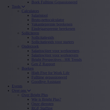
Boek Fulltime Gepassioneerd
Tools
Calculators
Salaristool
Bruto-nettocalculator
Vakantiepremie berekenen
Eindejaarspremie berekenen
Solliciteren
Sollicitatiegids
Sollicitatiegids voor starters
Onderzoek
Salariswijzer voor werknemers
Salariswijzer voor werkgevers
Bright Perspectives - HR Trends
Gen Z Rapport
Boeken
High Five for Work Life
Fulltime gepassioneerd
Goodbye Assistant
Events
Over ons
Over Bright Plus
Wie is Bright Plus?
Onze diensten
RGF Staffing