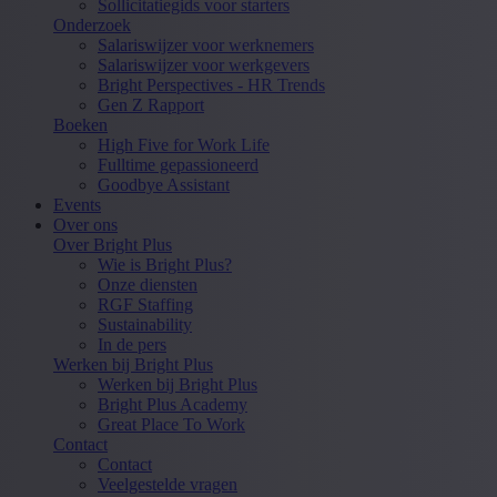
Sollicitatiegids voor starters
Onderzoek
Salariswijzer voor werknemers
Salariswijzer voor werkgevers
Bright Perspectives - HR Trends
Gen Z Rapport
Boeken
High Five for Work Life
Fulltime gepassioneerd
Goodbye Assistant
Events
Over ons
Over Bright Plus
Wie is Bright Plus?
Onze diensten
RGF Staffing
Sustainability
In de pers
Werken bij Bright Plus
Werken bij Bright Plus
Bright Plus Academy
Great Place To Work
Contact
Contact
Veelgestelde vragen