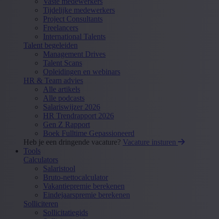
Vaste medewerkers
Tijdelijke medewerkers
Project Consultants
Freelancers
International Talents
Talent begeleiden
Management Drives
Talent Scans
Opleidingen en webinars
HR & Team advies
Alle artikels
Alle podcasts
Salariswijzer 2026
HR Trendrapport 2026
Gen Z Rapport
Boek Fulltime Gepassioneerd
Heb je een dringende vacature?
Vacature insturen
Tools
Calculators
Salaristool
Bruto-nettocalculator
Vakantiepremie berekenen
Eindejaarspremie berekenen
Solliciteren
Sollicitatiegids