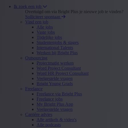
Ik zoek een job
Overtuigd om via Bright Plus je nieuwe job te vinden?
Solliciteer spontaan
Vind een job
Alle jobs
Vaste jobs
Tijdelijke jobs
Studentenjobs & stages
International Talents
Werken bij Bright Plus
Outsourcing
Projectmatig werken
Word Project Consultant
Word HR Project Consultant
Veelgestelde vragen
Bright Young Grads
Freelance
Freelance via Bright Plus
Freelance jobs
My Bright Plus App
Veelgestelde vragen
Carrière advies
Alle artikels & video's
Alle podcasts