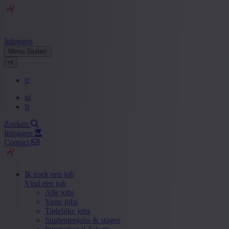
Inloggen
Menu
Sluiten
nl
fr
nl
fr
Zoeken
Inloggen
Contact
Ik zoek een job
Vind een job
Alle jobs
Vaste jobs
Tijdelijke jobs
Studentenjobs & stages