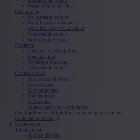
International Talents
Werken bij Bright Plus
Outsourcing
Projectmatig werken
Word Project Consultant
Word HR Project Consultant
Veelgestelde vragen
Bright Young Grads
Freelance
Freelance via Bright Plus
Freelance jobs
My Bright Plus App
Veelgestelde vragen
Carrière advies
Alle artikels & video's
Alle podcasts
Alle publicaties
Sollicitatiegids
Startersgids
Salariswijzer voor werknemers
Overtuigd om via Bright Plus je nieuwe job te vinden?
Solliciteer spontaan
Ik zoek talent
Talent zoeken
Al onze diensten