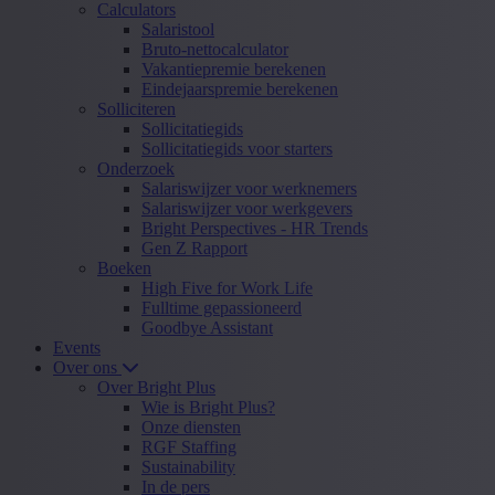
Calculators
Salaristool
Bruto-nettocalculator
Vakantiepremie berekenen
Eindejaarspremie berekenen
Solliciteren
Sollicitatiegids
Sollicitatiegids voor starters
Onderzoek
Salariswijzer voor werknemers
Salariswijzer voor werkgevers
Bright Perspectives - HR Trends
Gen Z Rapport
Boeken
High Five for Work Life
Fulltime gepassioneerd
Goodbye Assistant
Events
Over ons
Over Bright Plus
Wie is Bright Plus?
Onze diensten
RGF Staffing
Sustainability
In de pers