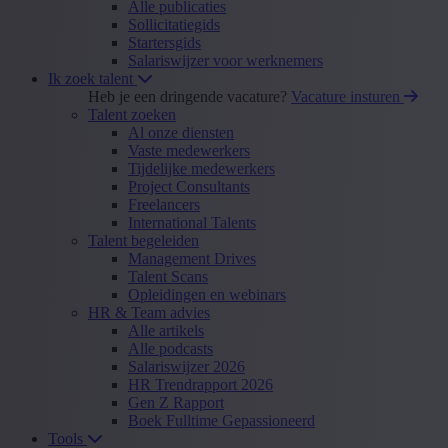
Alle publicaties
Sollicitatiegids
Startersgids
Salariswijzer voor werknemers
Ik zoek talent
Heb je een dringende vacature?
Vacature insturen
Talent zoeken
Al onze diensten
Vaste medewerkers
Tijdelijke medewerkers
Project Consultants
Freelancers
International Talents
Talent begeleiden
Management Drives
Talent Scans
Opleidingen en webinars
HR & Team advies
Alle artikels
Alle podcasts
Salariswijzer 2026
HR Trendrapport 2026
Gen Z Rapport
Boek Fulltime Gepassioneerd
Tools