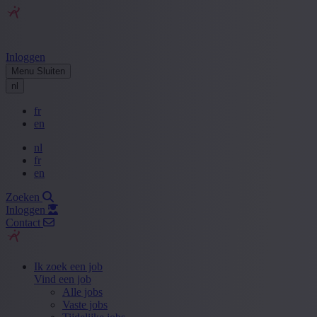
Inloggen
Menu
Sluiten
nl
fr
en
nl
fr
en
Zoeken
Inloggen
Contact
Ik zoek een job
Vind een job
Alle jobs
Vaste jobs