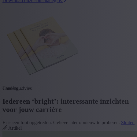
Download onze sollicitatiegids
Loading...
Carrière-advies
Iedereen ‘bright’: interessante inzichten
voor jouw carrière
Er is een fout opgetreden. Gelieve later opnieuw te proberen.
Sluiten
Artikel