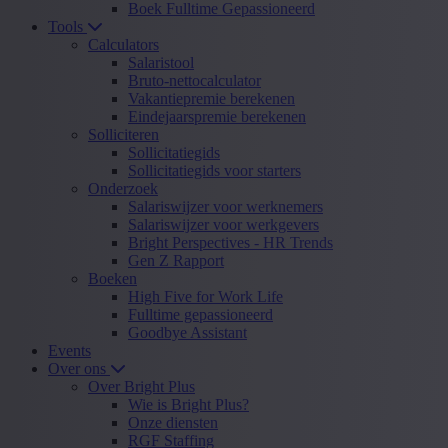
Boek Fulltime Gepassioneerd
Tools
Calculators
Salaristool
Bruto-nettocalculator
Vakantiepremie berekenen
Eindejaarspremie berekenen
Solliciteren
Sollicitatiegids
Sollicitatiegids voor starters
Onderzoek
Salariswijzer voor werknemers
Salariswijzer voor werkgevers
Bright Perspectives - HR Trends
Gen Z Rapport
Boeken
High Five for Work Life
Fulltime gepassioneerd
Goodbye Assistant
Events
Over ons
Over Bright Plus
Wie is Bright Plus?
Onze diensten
RGF Staffing