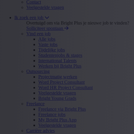
Contact
Veelgestelde vragen
Ik zoek een job
Overtuigd om via Bright Plus je nieuwe job te vinden?
Solliciteer spontaan
Vind een job
Alle jobs
Vaste jobs
Tijdelijke jobs
Studentenjobs & stages
International Talents
Werken bij Bright Plus
Outsourcing
Projectmatig werken
Word Project Consultant
Word HR Project Consultant
Veelgestelde vragen
Bright Young Grads
Freelance
Freelance via Bright Plus
Freelance jobs
My Bright Plus App
Veelgestelde vragen
Carrière advies