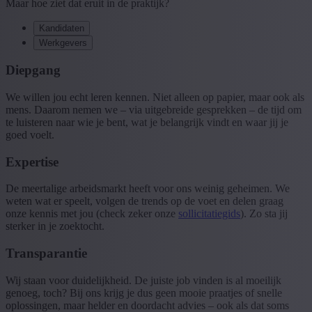
Maar hoe ziet dat eruit in de praktijk?
Kandidaten
Werkgevers
Diepgang
We willen jou echt leren kennen. Niet alleen op papier, maar ook als
mens. Daarom nemen we – via uitgebreide gesprekken – de tijd om
te luisteren naar wie je bent, wat je belangrijk vindt en waar jij je
goed voelt.
Expertise
De meertalige arbeidsmarkt heeft voor ons weinig geheimen. We
weten wat er speelt, volgen de trends op de voet en delen graag
onze kennis met jou (check zeker onze
sollicitatiegids
). Zo sta jij
sterker in je zoektocht.
Transparantie
Wij staan voor duidelijkheid. De juiste job vinden is al moeilijk
genoeg, toch? Bij ons krijg je dus geen mooie praatjes of snelle
oplossingen, maar helder en doordacht advies – ook als dat soms