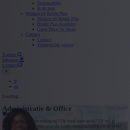
Sustainability
In de pers
Werken bij Bright Plus
Werken bij Bright Plus
Bright Plus Academy
Great Place To Work
Contact
Contact
Veelgestelde vragen
Zoeken
Inloggen
Contact
nl
fr
en
Loading...
Administratie & Office
Toe aan een nieuwe uitdaging? Op zoek naar groei? Of wil je
gewoon even babbelen over de (vele) mogelijkheden die je hebt?