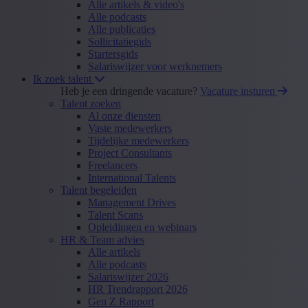
Alle artikels & video's
Alle podcasts
Alle publicaties
Sollicitatiegids
Startersgids
Salariswijzer voor werknemers
Ik zoek talent
Heb je een dringende vacature?
Vacature insturen
Talent zoeken
Al onze diensten
Vaste medewerkers
Tijdelijke medewerkers
Project Consultants
Freelancers
International Talents
Talent begeleiden
Management Drives
Talent Scans
Opleidingen en webinars
HR & Team advies
Alle artikels
Alle podcasts
Salariswijzer 2026
HR Trendrapport 2026
Gen Z Rapport