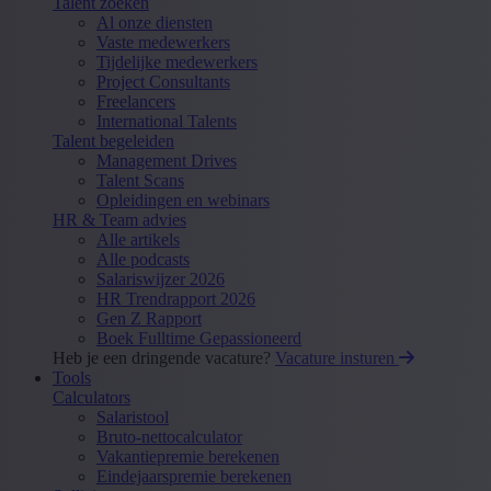
Talent zoeken
Al onze diensten
Vaste medewerkers
Tijdelijke medewerkers
Project Consultants
Freelancers
International Talents
Talent begeleiden
Management Drives
Talent Scans
Opleidingen en webinars
HR & Team advies
Alle artikels
Alle podcasts
Salariswijzer 2026
HR Trendrapport 2026
Gen Z Rapport
Boek Fulltime Gepassioneerd
Heb je een dringende vacature?
Vacature insturen
Tools
Calculators
Salaristool
Bruto-nettocalculator
Vakantiepremie berekenen
Eindejaarspremie berekenen