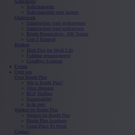
Solliciteren
Sollicitatiegids
Sollicitatiegids voor starters
Onderzoek
Salariswijzer voor werknemers
Salariswijzer voor werkgevers
Bright Perspectives - HR Trends
Gen Z Rapport
Boeken
High Five for Work Life
Fulltime gepassioneerd
Goodbye Assistant
Events
Over ons
Over Bright Plus
Wie is Bright Plus?
Onze diensten
RGF Staffing
Sustainability
In de pers
Werken bij Bright Plus
Werken bij Bright Plus
Bright Plus Academy
Great Place To Work
Contact