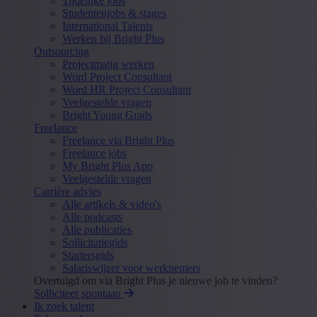
Tijdelijke jobs
Studentenjobs & stages
International Talents
Werken bij Bright Plus
Outsourcing
Projectmatig werken
Word Project Consultant
Word HR Project Consultant
Veelgestelde vragen
Bright Young Grads
Freelance
Freelance via Bright Plus
Freelance jobs
My Bright Plus App
Veelgestelde vragen
Carrière advies
Alle artikels & video's
Alle podcasts
Alle publicaties
Sollicitatiegids
Startersgids
Salariswijzer voor werknemers
Overtuigd om via Bright Plus je nieuwe job te vinden?
Solliciteer spontaan
Ik zoek talent