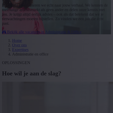
Bij Bright Plus luisteren we echt naar jouw verhaal. We kennen de
meertalige arbeidsmarkt als geen ander en delen onze kennis met
jou. Je krijgt altijd eerlijk advies – ook als dat betekent dat we je
verwachtingen moeten bijstellen. Zo vinden we een job die écht
past.
Bekijk alle vacatures in Administratie & Office
Home
Over ons
Expertises
Administratie en office
OPLOSSINGEN
Hoe wil je aan de slag?