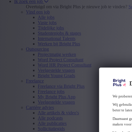
Ik zoek een job
Overtuigd om via Bright Plus je nieuwe job te vinden?
S
Vind een job
Alle jobs
Vaste jobs
Tijdelijke jobs
Studentenjobs & stages
International Talents
Werken bij Bright Plus
Outsourcing
Projectmatig werken
Word Project Consultant
Word HR Project Consultant
Veelgestelde vragen
Bright Young Grads
Freelance
Freelance via Bright Plus
Freelance jobs
We proberen
My Bright Plus App
Veelgestelde vragen
Wij gebruike
Carrière advies
beter te lat
Alle artikels & video's
Alle podcasts
Daarnaast g
Alle publicaties
maken voor 
Sollicitatiegids