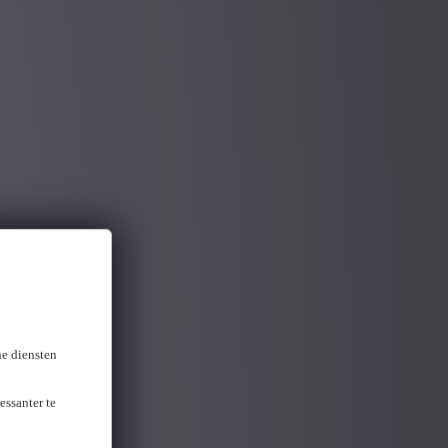
ne diensten
essanter te