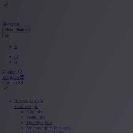
Inloggen
Menu
Sluiten
nl
fr
nl
fr
Zoeken
Inloggen
Contact
Ik zoek een job
Vind een job
Alle jobs
Vaste jobs
Tijdelijke jobs
Studentenjobs & stages