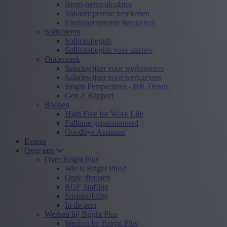
Bruto-nettocalculator
Vakantiepremie berekenen
Eindejaarspremie berekenen
Solliciteren
Sollicitatiegids
Sollicitatiegids voor starters
Onderzoek
Salariswijzer voor werknemers
Salariswijzer voor werkgevers
Bright Perspectives - HR Trends
Gen Z Rapport
Boeken
High Five for Work Life
Fulltime gepassioneerd
Goodbye Assistant
Events
Over ons
Over Bright Plus
Wie is Bright Plus?
Onze diensten
RGF Staffing
Sustainability
In de pers
Werken bij Bright Plus
Werken bij Bright Plus