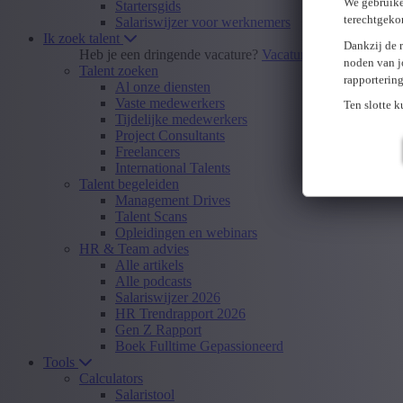
We gebruike
Startersgids
terechtgeko
Salariswijzer voor werknemers
Ik zoek talent
Dankzij de 
Heb je een dringende vacature?
Vacature insturen
noden van j
Talent zoeken
rapporterin
Al onze diensten
Vaste medewerkers
Ten slotte 
Tijdelijke medewerkers
Project Consultants
Freelancers
International Talents
Talent begeleiden
Management Drives
Talent Scans
Opleidingen en webinars
HR & Team advies
Alle artikels
Alle podcasts
Salariswijzer 2026
HR Trendrapport 2026
Gen Z Rapport
Boek Fulltime Gepassioneerd
Tools
Calculators
Salaristool