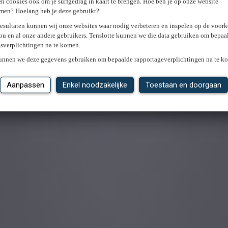
n cookies ook om je surfgedrag in kaart te brengen. Hoe ben je op onze website
men? Hoelang heb je deze gebruikt?
resultaten kunnen wij onze websites waar nodig verbeteren en inspelen op de voor
ou en al onze andere gebruikers. Tenslotte kunnen we die data gebruiken om bepaa
gsverplichtingen na te komen.
kunnen we deze gegevens gebruiken om bepaalde rapportageverplichtingen na te k
Aanpassen
Enkel noodzakelijke
Toestaan en doorgaan