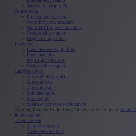
International Talents
Werken bij Bright Plus
Outsourcing
Projectmatig werken
Word Project Consultant
Word HR Project Consultant
Veelgestelde vragen
Bright Young Grads
Freelance
Freelance via Bright Plus
Freelance jobs
My Bright Plus App
Veelgestelde vragen
Carrière advies
Alle artikels & video's
Alle podcasts
Alle publicaties
Sollicitatiegids
Startersgids
Salariswijzer voor werknemers
Overtuigd om via Bright Plus je nieuwe job te vinden?
Sollicit
Ik zoek talent
Talent zoeken
Al onze diensten
Vaste medewerkers