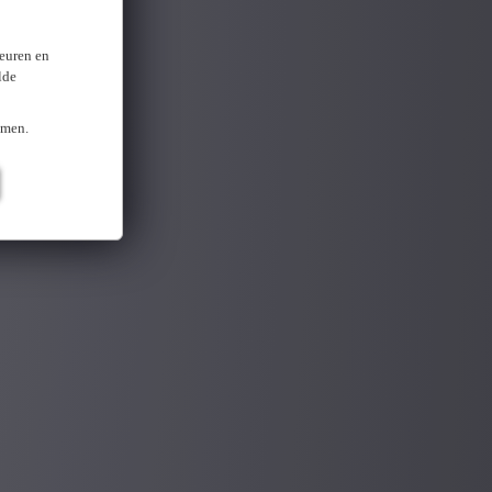
keuren en
lde
omen.