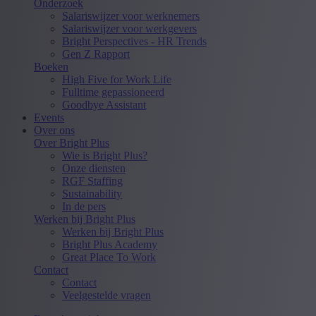
Onderzoek
Salariswijzer voor werknemers
Salariswijzer voor werkgevers
Bright Perspectives - HR Trends
Gen Z Rapport
Boeken
High Five for Work Life
Fulltime gepassioneerd
Goodbye Assistant
Events
Over ons
Over Bright Plus
Wie is Bright Plus?
Onze diensten
RGF Staffing
Sustainability
In de pers
Werken bij Bright Plus
Werken bij Bright Plus
Bright Plus Academy
Great Place To Work
Contact
Contact
Veelgestelde vragen