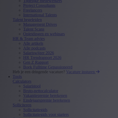
Tijdelijke medewerkers
Project Consultants
Freelancers
International Talents
Talent begeleiden
Management Drives
Talent Scans
Opleidingen en webinars
HR & Team advies
Alle artikels
Alle podcasts
Salariswijzer 2026
HR Trendrapport 2026
Gen Z Rapport
Boek Fulltime Gepassioneerd
Heb je een dringende vacature?
Vacature insturen
Tools
Calculators
Salaristool
Bruto-nettocalculator
Vakantiepremie berekenen
Eindejaarspremie berekenen
Solliciteren
Sollicitatiegids
Sollicitatiegids voor starters