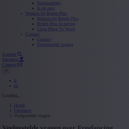
Sustainability
In de pers
Werken bij Bright Plus
Werken bij Bright Plus
Bright Plus Academy
Great Place To Work
Contact
Contact
Veelgestelde vragen
Zoeken
Inloggen
Contact
nl
fr
en
Loading...
Home
Freelance
Veelgestelde vragen
Veelgestelde vragen over Freelancing