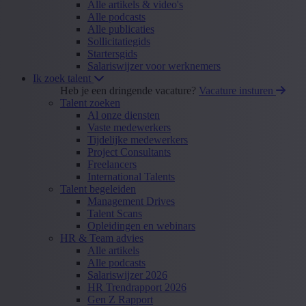
Alle artikels & video's
Alle podcasts
Alle publicaties
Sollicitatiegids
Startersgids
Salariswijzer voor werknemers
Ik zoek talent
Heb je een dringende vacature?
Vacature insturen
Talent zoeken
Al onze diensten
Vaste medewerkers
Tijdelijke medewerkers
Project Consultants
Freelancers
International Talents
Talent begeleiden
Management Drives
Talent Scans
Opleidingen en webinars
HR & Team advies
Alle artikels
Alle podcasts
Salariswijzer 2026
HR Trendrapport 2026
Gen Z Rapport