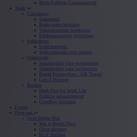
Boek Fulltime Gepassioneerd
Tools
Calculators
Salaristool
Bruto-nettocalculator
Vakantiepremie berekenen
Eindejaarspremie berekenen
Solliciteren
Sollicitatiegids
Sollicitatiegids voor starters
Onderzoek
Salariswijzer voor werknemers
Salariswijzer voor werkgevers
Bright Perspectives - HR Trends
Gen Z Rapport
Boeken
High Five for Work Life
Fulltime gepassioneerd
Goodbye Assistant
Events
Over ons
Over Bright Plus
Wie is Bright Plus?
Onze diensten
RGF Staffing