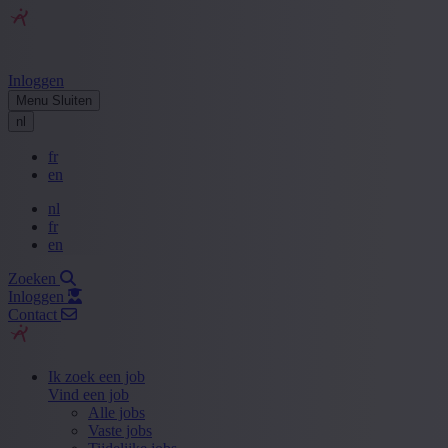
Inloggen
Menu
Sluiten
nl
fr
en
nl
fr
en
Zoeken
Inloggen
Contact
Ik zoek een job
Vind een job
Alle jobs
Vaste jobs