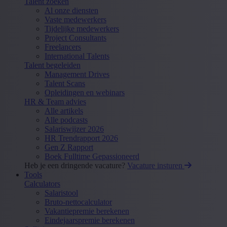
Talent zoeken
Al onze diensten
Vaste medewerkers
Tijdelijke medewerkers
Project Consultants
Freelancers
International Talents
Talent begeleiden
Management Drives
Talent Scans
Opleidingen en webinars
HR & Team advies
Alle artikels
Alle podcasts
Salariswijzer 2026
HR Trendrapport 2026
Gen Z Rapport
Boek Fulltime Gepassioneerd
Heb je een dringende vacature?
Vacature insturen
Tools
Calculators
Salaristool
Bruto-nettocalculator
Vakantiepremie berekenen
Eindejaarspremie berekenen