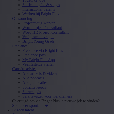
Tijdelijke jobs
Studentenjobs & stages
International Talents
Werken bij Bright Plus
Outsourcing
Projectmatig werken
Word Project Consultant
Word HR Project Consultant
Veelgestelde vragen
Bright Young Grads
Freelance
Freelance via Bright Plus
Freelance jobs
My Bright Plus App
Veelgestelde vragen
Carrière advies
Alle artikels & video's
Alle podcasts
Alle publicaties
Sollicitatiegids
Startersgids
Salariswijzer voor werknemers
Overtuigd om via Bright Plus je nieuwe job te vinden?
Solliciteer spontaan
Ik zoek talent