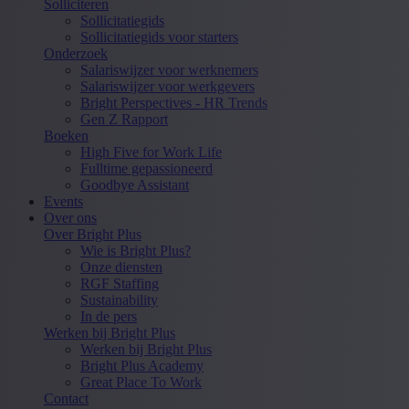
Solliciteren
Sollicitatiegids
Sollicitatiegids voor starters
Onderzoek
Salariswijzer voor werknemers
Salariswijzer voor werkgevers
Bright Perspectives - HR Trends
Gen Z Rapport
Boeken
High Five for Work Life
Fulltime gepassioneerd
Goodbye Assistant
Events
Over ons
Over Bright Plus
Wie is Bright Plus?
Onze diensten
RGF Staffing
Sustainability
In de pers
Werken bij Bright Plus
Werken bij Bright Plus
Bright Plus Academy
Great Place To Work
Contact