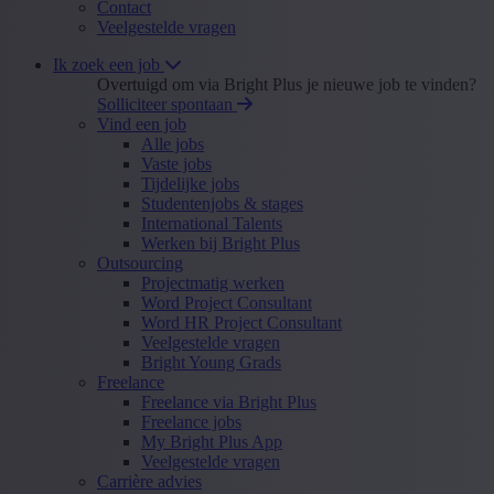
Contact
Veelgestelde vragen
Ik zoek een job
Overtuigd om via Bright Plus je nieuwe job te vinden?
Solliciteer spontaan
Vind een job
Alle jobs
Vaste jobs
Tijdelijke jobs
Studentenjobs & stages
International Talents
Werken bij Bright Plus
Outsourcing
Projectmatig werken
Word Project Consultant
Word HR Project Consultant
Veelgestelde vragen
Bright Young Grads
Freelance
Freelance via Bright Plus
Freelance jobs
My Bright Plus App
Veelgestelde vragen
Carrière advies