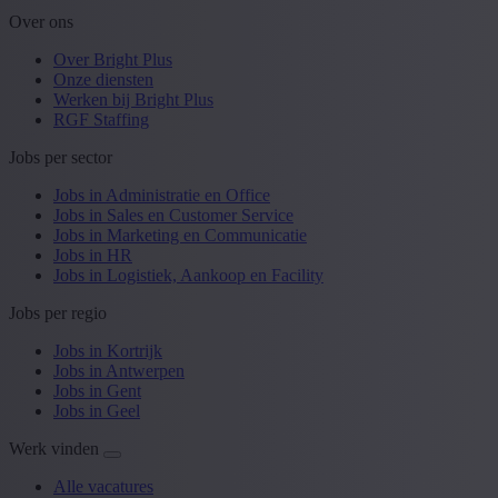
Over ons
Over Bright Plus
Onze diensten
Werken bij Bright Plus
RGF Staffing
Jobs per sector
Jobs in Administratie en Office
Jobs in Sales en Customer Service
Jobs in Marketing en Communicatie
Jobs in HR
Jobs in Logistiek, Aankoop en Facility
Jobs per regio
Jobs in Kortrijk
Jobs in Antwerpen
Jobs in Gent
Jobs in Geel
Werk vinden
Alle vacatures