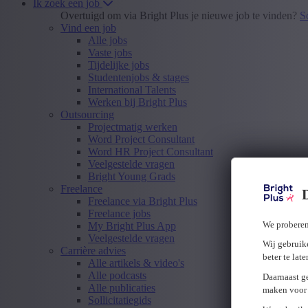
Ik zoek een job
Overtuigd om via Bright Plus je nieuwe job te vinden?
S
Vind een job
Alle jobs
Vaste jobs
Tijdelijke jobs
Studentenjobs & stages
International Talents
Werken bij Bright Plus
Outsourcing
Projectmatig werken
Word Project Consultant
Word HR Project Consultant
Veelgestelde vragen
Bright Young Grads
Freelance
Freelance via Bright Plus
Freelance jobs
We proberen
My Bright Plus App
Veelgestelde vragen
Wij gebruike
Carrière advies
beter te lat
Alle artikels & video's
Alle podcasts
Daarnaast g
Alle publicaties
maken voor 
Sollicitatiegids