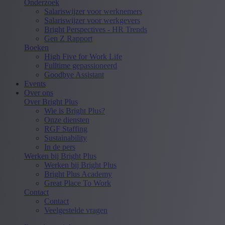
Onderzoek
Salariswijzer voor werknemers
Salariswijzer voor werkgevers
Bright Perspectives - HR Trends
Gen Z Rapport
Boeken
High Five for Work Life
Fulltime gepassioneerd
Goodbye Assistant
Events
Over ons
Over Bright Plus
Wie is Bright Plus?
Onze diensten
RGF Staffing
Sustainability
In de pers
Werken bij Bright Plus
Werken bij Bright Plus
Bright Plus Academy
Great Place To Work
Contact
Contact
Veelgestelde vragen