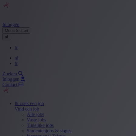
Inloggen
Menu
Sluiten
nl
fr
nl
fr
Zoeken
Inloggen
Contact
Ik zoek een job
Vind een job
Alle jobs
Vaste jobs
Tijdelijke jobs
Studentenjobs & stages