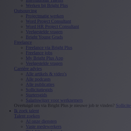
International Talents
Werken bij Bright Plus
Outsourcing
Projectmatig werken
Word Project Consultant
Word HR Project Consultant
Veelgestelde vragen
Bright Young Grads
Freelance
Freelance via Bright Plus
Freelance jobs
My Bright Plus App
Veelgestelde vragen
Carrière advies
Alle artikels & video's
Alle podcasts
Alle publicaties
Sollicitatiegids
Startersgids
Salariswijzer voor werknemers
Overtuigd om via Bright Plus je nieuwe job te vinden?
Sollicit
Ik zoek talent
Talent zoeken
Al onze diensten
Vaste medewerkers