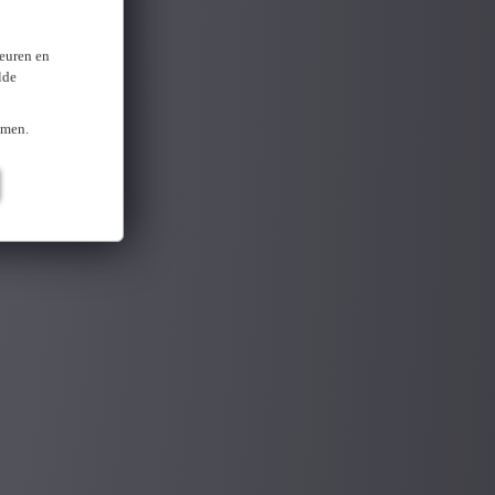
keuren en
lde
omen.