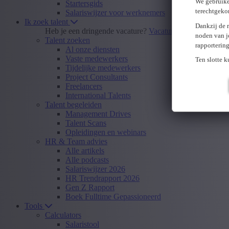
We gebruike
Startersgids
terechtgeko
Salariswijzer voor werknemers
Ik zoek talent
Dankzij de 
Heb je een dringende vacature?
Vacature insturen
noden van j
Talent zoeken
rapporterin
Al onze diensten
Vaste medewerkers
Ten slotte 
Tijdelijke medewerkers
Project Consultants
Freelancers
International Talents
Talent begeleiden
Management Drives
Talent Scans
Opleidingen en webinars
HR & Team advies
Alle artikels
Alle podcasts
Salariswijzer 2026
HR Trendrapport 2026
Gen Z Rapport
Boek Fulltime Gepassioneerd
Tools
Calculators
Salaristool