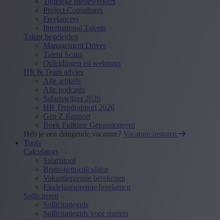
Tijdelijke medewerkers
Project Consultants
Freelancers
International Talents
Talent begeleiden
Management Drives
Talent Scans
Opleidingen en webinars
HR & Team advies
Alle artikels
Alle podcasts
Salariswijzer 2026
HR Trendrapport 2026
Gen Z Rapport
Boek Fulltime Gepassioneerd
Heb je een dringende vacature?
Vacature insturen
Tools
Calculators
Salaristool
Bruto-nettocalculator
Vakantiepremie berekenen
Eindejaarspremie berekenen
Solliciteren
Sollicitatiegids
Sollicitatiegids voor starters