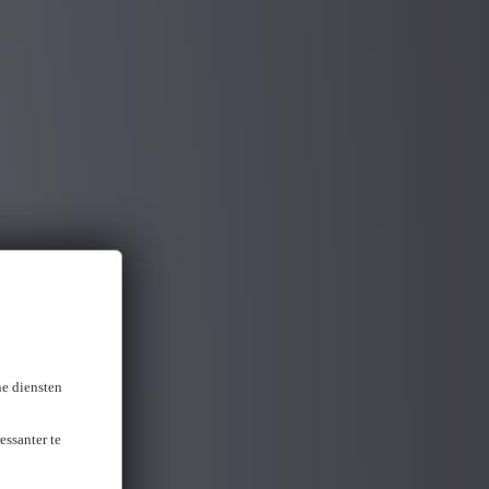
ne diensten
essanter te