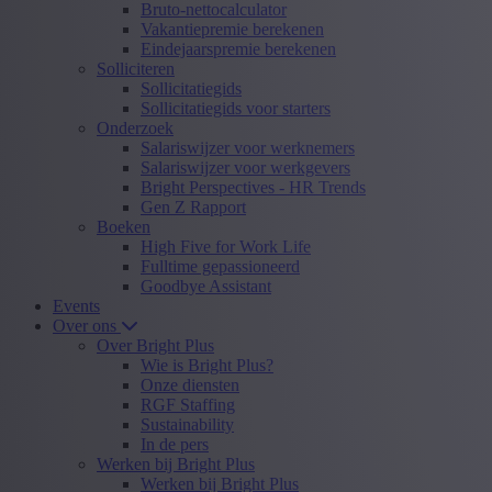
Bruto-nettocalculator
Vakantiepremie berekenen
Eindejaarspremie berekenen
Solliciteren
Sollicitatiegids
Sollicitatiegids voor starters
Onderzoek
Salariswijzer voor werknemers
Salariswijzer voor werkgevers
Bright Perspectives - HR Trends
Gen Z Rapport
Boeken
High Five for Work Life
Fulltime gepassioneerd
Goodbye Assistant
Events
Over ons
Over Bright Plus
Wie is Bright Plus?
Onze diensten
RGF Staffing
Sustainability
In de pers
Werken bij Bright Plus
Werken bij Bright Plus