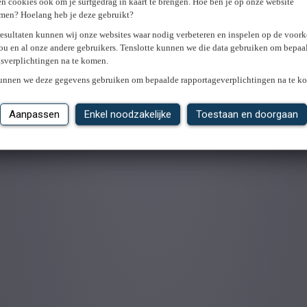
n cookies ook om je surfgedrag in kaart te brengen. Hoe ben je op onze website
men? Hoelang heb je deze gebruikt?
resultaten kunnen wij onze websites waar nodig verbeteren en inspelen op de voor
ou en al onze andere gebruikers. Tenslotte kunnen we die data gebruiken om bepaa
gsverplichtingen na te komen.
kunnen we deze gegevens gebruiken om bepaalde rapportageverplichtingen na te k
Aanpassen
Enkel noodzakelijke
Toestaan en doorgaan