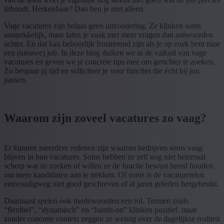
inhoudt. Herkenbaar? Dan ben je niet alleen.
Vage vacatures zijn helaas geen uitzondering. Ze klinken soms
aantrekkelijk, maar laten je vaak met meer vragen dan antwoorden
achter. En dat kan behoorlijk frustrerend zijn als je op zoek bent naar
een (nieuwe) job. In deze blog duiken we in de valkuil van vage
vacatures én geven we je concrete tips mee om gerichter te zoeken.
Zo bespaar jij tijd en solliciteer je voor functies die écht bij jou
passen.
Waarom zijn zoveel vacatures zo vaag?
Er kunnen meerdere redenen zijn waarom bedrijven soms vaag
blijven in hun vacatures. Soms hebben ze zelf nog niet helemaal
scherp wat ze zoeken of willen ze de functie bewust breed houden
om meer kandidaten aan te trekken. Of soms is de vacaturetekst
eenvoudigweg niet goed geschreven of al jaren geleden hergebruikt.
Daarnaast spelen ook modewoorden een rol. Termen zoals
“flexibel”, “dynamisch” en “hands-on” klinken positief, maar
zonder concrete context zeggen ze weinig over de dagelijkse realiteit