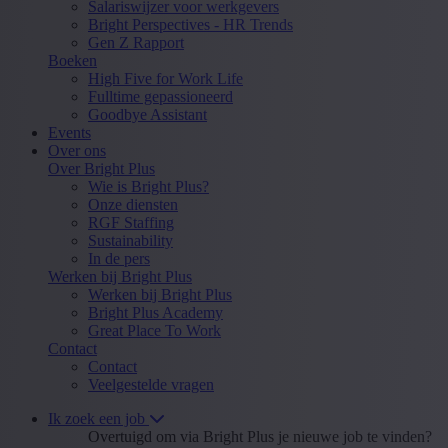
Salariswijzer voor werkgevers
Bright Perspectives - HR Trends
Gen Z Rapport
Boeken
High Five for Work Life
Fulltime gepassioneerd
Goodbye Assistant
Events
Over ons
Over Bright Plus
Wie is Bright Plus?
Onze diensten
RGF Staffing
Sustainability
In de pers
Werken bij Bright Plus
Werken bij Bright Plus
Bright Plus Academy
Great Place To Work
Contact
Contact
Veelgestelde vragen
Ik zoek een job
Overtuigd om via Bright Plus je nieuwe job te vinden?