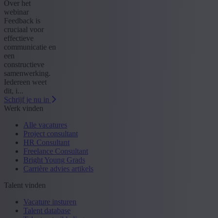
Over het
webinar
Feedback is
cruciaal voor
effectieve
communicatie en
een
constructieve
samenwerking.
Iedereen weet
dit, i...
Schrijf je nu in
Werk vinden
Alle vacatures
Project consultant
HR Consultant
Freelance Consultant
Bright Young Grads
Carrière advies artikels
Talent vinden
Vacature insturen
Talent database