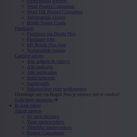
Projectmatig werken
Word Project Consultant
Word HR Project Consultant
Veelgestelde vragen
Bright Young Grads
Freelance
Freelance via Bright Plus
Freelance jobs
My Bright Plus App
Veelgestelde vragen
Carrière advies
Alle artikels & video's
Alle podcasts
Alle publicaties
Sollicitatiegids
Startersgids
Salariswijzer voor werknemers
Overtuigd om via Bright Plus je nieuwe job te vinden?
Solliciteer spontaan
Ik zoek talent
Talent zoeken
Al onze diensten
Vaste medewerkers
Tijdelijke medewerkers
Project Consultants