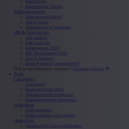
Freelancers
International Talents
Talent begeleiden
Management Drives
Talent Scans
Opleidingen en webinars
HR & Team advies
Alle artikels
Alle podcasts
Salariswijzer 2026
HR Trendrapport 2026
Gen Z Rapport
Boek Fulltime Gepassioneerd
Heb je een dringende vacature?
Vacature insturen
Tools
Calculators
Salaristool
Bruto-nettocalculator
Vakantiepremie berekenen
Eindejaarspremie berekenen
Solliciteren
Sollicitatiegids
Sollicitatiegids voor starters
Onderzoek
Salariswijzer voor werknemers