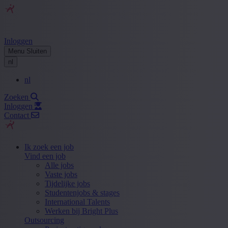
Inloggen
Menu
Sluiten
nl
nl
Zoeken
Inloggen
Contact
Ik zoek een job
Vind een job
Alle jobs
Vaste jobs
Tijdelijke jobs
Studentenjobs & stages
International Talents
Werken bij Bright Plus
Outsourcing