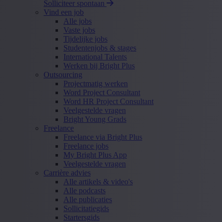
Solliciteer spontaan
Vind een job
Alle jobs
Vaste jobs
Tijdelijke jobs
Studentenjobs & stages
International Talents
Werken bij Bright Plus
Outsourcing
Projectmatig werken
Word Project Consultant
Word HR Project Consultant
Veelgestelde vragen
Bright Young Grads
Freelance
Freelance via Bright Plus
Freelance jobs
My Bright Plus App
Veelgestelde vragen
Carrière advies
Alle artikels & video's
Alle podcasts
Alle publicaties
Sollicitatiegids
Startersgids