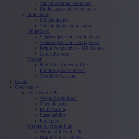
Vakantiepremie berekenen
Eindejaarspremie berekenen
Solliciteren
Sollicitatiegids
Sollicitatiegids voor starters
Onderzoek
Salariswijzer voor werknemers
Salariswijzer voor werkgevers
Bright Perspectives - HR Trends
Gen Z Rapport
Boeken
High Five for Work Life
Fulltime gepassioneerd
Goodbye Assistant
Events
Over ons
Over Bright Plus
Wie is Bright Plus?
Onze diensten
RGF Staffing
Sustainability
In de pers
Werken bij Bright Plus
Werken bij Bright Plus
Bright Plus Academy