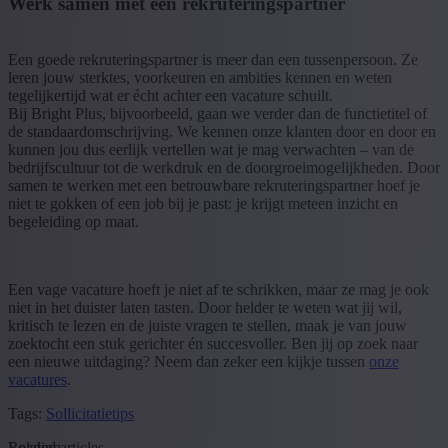
Werk samen met een rekruteringspartner
Een goede rekruteringspartner is meer dan een tussenpersoon. Ze
leren jouw sterktes, voorkeuren en ambities kennen en weten
tegelijkertijd wat er écht achter een vacature schuilt.
Bij Bright Plus, bijvoorbeeld, gaan we verder dan de functietitel of
de standaardomschrijving. We kennen onze klanten door en door en
kunnen jou dus eerlijk vertellen wat je mag verwachten – van de
bedrijfscultuur tot de werkdruk en de doorgroeimogelijkheden. Door
samen te werken met een betrouwbare rekruteringspartner hoef je
niet te gokken of een job bij je past: je krijgt meteen inzicht en
begeleiding op maat.
Een vage vacature hoeft je niet af te schrikken, maar ze mag je ook
niet in het duister laten tasten. Door helder te weten wat jij wil,
kritisch te lezen en de juiste vragen te stellen, maak je van jouw
zoektocht een stuk gerichter én succesvoller. Ben jij op zoek naar
een nieuwe uitdaging? Neem dan zeker een kijkje tussen
onze
vacatures
.
Tags:
Sollicitatietips
Loading...
Related articles