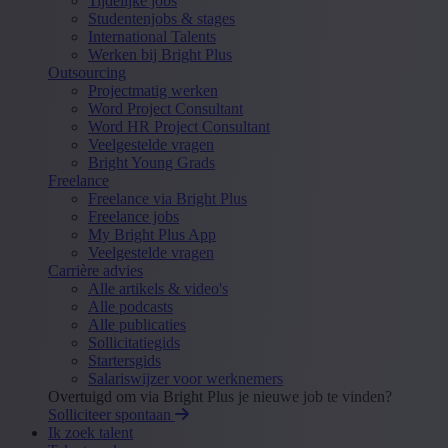
Tijdelijke jobs
Studentenjobs & stages
International Talents
Werken bij Bright Plus
Outsourcing
Projectmatig werken
Word Project Consultant
Word HR Project Consultant
Veelgestelde vragen
Bright Young Grads
Freelance
Freelance via Bright Plus
Freelance jobs
My Bright Plus App
Veelgestelde vragen
Carrière advies
Alle artikels & video's
Alle podcasts
Alle publicaties
Sollicitatiegids
Startersgids
Salariswijzer voor werknemers
Overtuigd om via Bright Plus je nieuwe job te vinden?
Solliciteer spontaan
Ik zoek talent