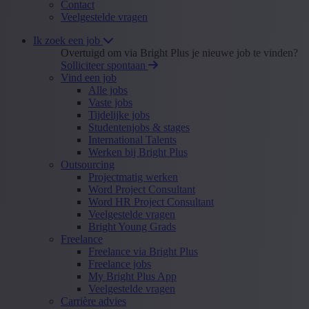
Contact
Veelgestelde vragen
Ik zoek een job
Overtuigd om via Bright Plus je nieuwe job te vinden?
Solliciteer spontaan
Vind een job
Alle jobs
Vaste jobs
Tijdelijke jobs
Studentenjobs & stages
International Talents
Werken bij Bright Plus
Outsourcing
Projectmatig werken
Word Project Consultant
Word HR Project Consultant
Veelgestelde vragen
Bright Young Grads
Freelance
Freelance via Bright Plus
Freelance jobs
My Bright Plus App
Veelgestelde vragen
Carrière advies