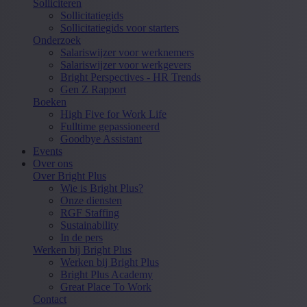
Solliciteren
Sollicitatiegids
Sollicitatiegids voor starters
Onderzoek
Salariswijzer voor werknemers
Salariswijzer voor werkgevers
Bright Perspectives - HR Trends
Gen Z Rapport
Boeken
High Five for Work Life
Fulltime gepassioneerd
Goodbye Assistant
Events
Over ons
Over Bright Plus
Wie is Bright Plus?
Onze diensten
RGF Staffing
Sustainability
In de pers
Werken bij Bright Plus
Werken bij Bright Plus
Bright Plus Academy
Great Place To Work
Contact