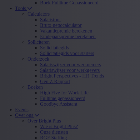
Boek Fulltime Gepassioneerd
Tools
Calculators
Salaristool
Bruto-nettocalculator
Vakantiepremie berekenen
Eindejaarspremie berekenen
Solliciteren
Sollicitatiegids
Sollicitatiegids voor starters
Onderzoek
Salariswijzer voor werknemers
Salariswijzer voor werkgevers
Bright Perspectives - HR Trends
Gen Z Rapport
Boeken
High Five for Work Life
Fulltime gepassioneerd
Goodbye Assistant
Events
Over ons
Over Bright Plus
Wie is Bright Plus?
Onze diensten
RGF Staffing