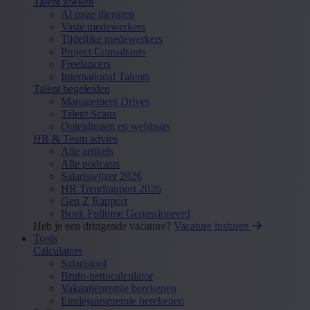
Talent zoeken
Al onze diensten
Vaste medewerkers
Tijdelijke medewerkers
Project Consultants
Freelancers
International Talents
Talent begeleiden
Management Drives
Talent Scans
Opleidingen en webinars
HR & Team advies
Alle artikels
Alle podcasts
Salariswijzer 2026
HR Trendrapport 2026
Gen Z Rapport
Boek Fulltime Gepassioneerd
Heb je een dringende vacature?
Vacature insturen
Tools
Calculators
Salaristool
Bruto-nettocalculator
Vakantiepremie berekenen
Eindejaarspremie berekenen