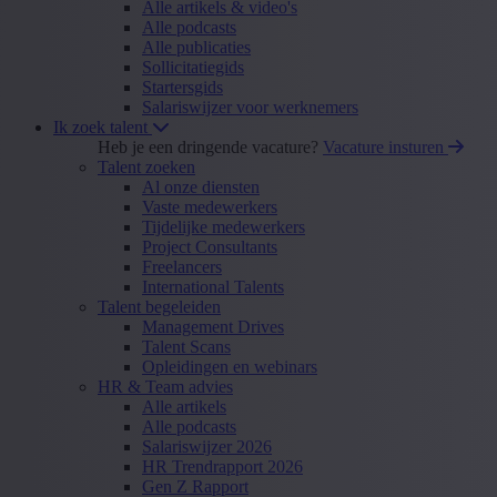
Alle artikels & video's
Alle podcasts
Alle publicaties
Sollicitatiegids
Startersgids
Salariswijzer voor werknemers
Ik zoek talent
Heb je een dringende vacature?
Vacature insturen
Talent zoeken
Al onze diensten
Vaste medewerkers
Tijdelijke medewerkers
Project Consultants
Freelancers
International Talents
Talent begeleiden
Management Drives
Talent Scans
Opleidingen en webinars
HR & Team advies
Alle artikels
Alle podcasts
Salariswijzer 2026
HR Trendrapport 2026
Gen Z Rapport