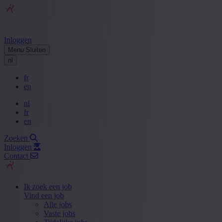
Inloggen
Menu
Sluiten
nl
fr
en
nl
fr
en
Zoeken
Inloggen
Contact
Ik zoek een job
Vind een job
Alle jobs
Vaste jobs